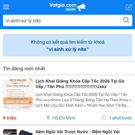
Không có kết quả tìm kiếm từ khoá
"vi sinh xử lý nito"
Tin đăng mới nhất
Lịch Khai Giảng Khóa Cấp Tốc 2026 Tại Gò
Vấp / Tân Phú !!!!!!!!!!!!!!!!!!!!!Jxkx
Lịch Khai Giảng Khóa Cấp Tốc 2026 Tại Gò Vấp / Tân
Phú ≫≫≫Nhóm Lớp 3 Tháng/ Đóng Tiền Hp Theo Khóa +
Lịch Mở Lớp Gửi Đính Kèm + Nhóm Học Nhờ 7-8 Bạn/
Lớp + Giáo Trình Ielts Có Band Điểm Lộ Trình, Sách
Nước Ngoài Bám Sát + Chia Đều 4 Kỹ...
9 triệu
Hồ Chí Minh
1 phút trước
Nệm Ngồi Vải Trượt Nước - Đệm Ngồi Vải