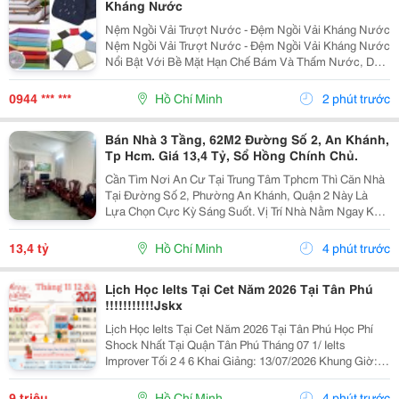
Kháng Nước
Nệm Ngồi Vải Trượt Nước - Đệm Ngồi Vải Kháng Nước
Nệm Ngồi Vải Trượt Nước - Đệm Ngồi Vải Kháng Nước
Nổi Bật Với Bề Mặt Hạn Chế Bám Và Thấm Nước, Dễ
Lau Sạch, Kết Hợp Nhiều Lựa Chọn Ruột Nệm, Độ Dày
Và Kích Thước. Sản Phẩm Đang Có Khuyến Mãi, Ưu
0944 *** ***
Hồ Chí Minh
2 phút trước
Đãi...
Bán Nhà 3 Tầng, 62M2 Đường Số 2, An Khánh,
Tp Hcm. Giá 13,4 Tỷ, Sổ Hồng Chính Chủ.
Cần Tìm Nơi An Cư Tại Trung Tâm Tphcm Thì Căn Nhà
Tại Đường Số 2, Phường An Khánh, Quận 2 Này Là
Lựa Chọn Cực Kỳ Sáng Suốt. Vị Trí Nhà Nằm Ngay Khu
Trung Tâm An Khánh, Khu Vực Lõi Của Thành Phố Thủ
Đức. Với Diện Tích 62M2, Kích Thước 4.1M X 15M,...
13,4 tỷ
Hồ Chí Minh
4 phút trước
Lịch Học Ielts Tại Cet Năm 2026 Tại Tân Phú
!!!!!!!!!!!Jskx
Lịch Học Ielts Tại Cet Năm 2026 Tại Tân Phú Học Phí
Shock Nhất Tại Quận Tân Phú Tháng 07 1/ Ielts
Improver Tối 2 4 6 Khai Giảng: 13/07/2026 Khung Giờ:
18:00 Đến 21:00 Học Phí Ưu Đãi 5% Khi Đăng Ký 2/ Ielts
Basic Tối 3 5 7 Khai...
9 triệu
Hồ Chí Minh
4 phút trước