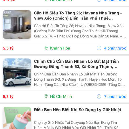
Căn Hộ Siêu To Tầng 26; Havana Nha Trang -
View Xéo (Chếch) Biển Trần Phú Thuê
25Tr/Tháng 5,5 Tỷ
Căn Hộ Siêu To Tầng 26; Havana Nha Trang - View Xéo
(Chếch) Biển Trần Phú (Đang Cho Thuê 25Tr/Tháng).
Giá: 5,5 Tỷ. + Pháp Lý: Hợp Đồng Mua Bán 50 Năm. +
Toạ Lạc: 38 Trần Phú, P Lộc Thọ, Tp Nha Trang, Tỉnh
Khánh Hoà. + Diện Tích:...
5,5 tỷ
Khánh Hòa
4 phút trước
Chính Chủ Cần Bán Nhanh Lô Đất Mặt Tiền
Đường Đông Thạnh 63, Xã Đông Thạnh,
Huyện Hóc Môn, Tp Hcm
Chính Chủ Cần Bán Nhanh Lô Đất Mặt Tiền Đường
Đông Thạnh 6-3, Xã Đông Thạnh, Huyện Hóc Môn, Tp
Hcm - Tặng Căn Nhà Cấp 4 .Lh*O9Oi34359I - Tổng Diện
Tích Đất: 152.8M2. Full Thổ Cư - Tổng Diện Tích Nhà
Có Sẵn: 84,2M2 - Phù Hợp Cho Kinh Doanh Kho
5,3 tỷ
Hồ Chí Minh
7 phút trước
Xưởng,...
Điều Bạn Nên Biết Khi Sử Dụng Ly Giữ Nhiệt
Chọn Ly Giữ Nhiệt Tại Cozycup Nếu Bạn Đang Tìm
Kiếm Một Ly Giữ Nhiệt Vừa Giữ Nhiệt Tốt, Thiết Kế