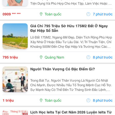
Tiện Dụng Và Phù Hợp Cho Học Tập, Làm Việc Hoặc Di
Chuyển Hằng Ngày, Cozycup Là Một Lựa Chọn Đáng
Tham Khảo. Với Đa Dạng Mẫu Mã, Dung Tích Và Màu
0909 *** ***
Toàn quốc
7 phút trước
Sắc,...
Giá Chỉ 795 Triệu Sở Hữu 175M2 Đất Ở Ngay
Đại Hiệp Sổ Sẵn
Lô Đất 175M2, Ngang 6M Đẹp, Diện Tích Rộng Phù Hợp
Xây Nhà Ở Hoặc Đầu Tư Lâu Dài. Vị Trí Thuận Tiện, Chỉ
Khoảng 500M Đến Chợ Đại Hiệp Và Trường Học Các
Cấp. Khu Dân Cư Hiện Hữu, Đường Sá Thông Thoáng,
Tiện Ích Đầy Đủ. Đất Ở Hoàn Toàn, Pháp Lý Rõ...
795 triệu
Quảng Nam
8 phút trước
Người Thân Vượng Có Đặc Điểm Gì?
Trong Bát Tự, Người Thân Vượng Là Người Có Nhật
Chủ Mạnh, Được Nhiều Yếu Tố Trong Mệnh Cục Hỗ Trợ.
Sự Mạnh Này Có Thể Đến Từ Tháng Sinh Đắc Lệnh,
Thiên Can Địa Chi Đồng Hành, Ngũ Hành Sinh Trợ Hoặc
Cục Diện Khiến Bản Thân Có Nhiều Lực. Khi Nhật
1 triệu
Toàn quốc
8 phút trước
Chủ...
Lịch Học Ielts Tại Cet Năm 2026 Luyện Ielts Từ