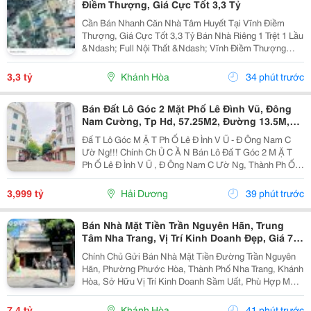
Điềm Thượng, Giá Cực Tốt 3,3 Tỷ
Cần Bán Nhanh Căn Nhà Tâm Huyết Tại Vĩnh Điềm
Thượng, Giá Cực Tốt 3,3 Tỷ Bán Nhà Riêng 1 Trệt 1 Lầu
&Ndash; Full Nội Thất &Ndash; Vĩnh Điềm Thượng
&Ndash; Gần 23/10 Vị Trí: Thôn Vĩnh Điềm Thượng,
Cách Đường 23/10 Chỉ 50M Hẻm Thông Thoáng, Kết...
3,3 tỷ
Khánh Hòa
34 phút trước
Bán Đất Lô Góc 2 Mặt Phố Lê Đình Vũ, Đông
Nam Cường, Tp Hd, 57.25M2, Đường 13.5M,
3.X Tỷ
Đấ T Lô Góc M Ặ T Ph Ố Lê Đ Ình V Ũ - Đ Ông Nam C
Ườ Ng!!! Chính Ch Ủ C Ầ N Bán Lô Đấ T Góc 2 M Ặ T
Ph Ố Lê Đ Ình V Ũ , Đ Ông Nam C Ườ Ng, Thành Ph Ố H
Ả I D Ươ Ng - Di Ệ N Tích 57.25M2, H Ướ Ng Tây, Tây B
Ắ C - M Ặ T Ti Ề N C Ự C R Ộ Ng -...
3,999 tỷ
Hải Dương
39 phút trước
Bán Nhà Mặt Tiền Trần Nguyên Hãn, Trung
Tâm Nha Trang, Vị Trí Kinh Doanh Đẹp, Giá 7,4
Tỷ
Chính Chủ Gửi Bán Nhà Mặt Tiền Đường Trần Nguyên
Hãn, Phường Phước Hòa, Thành Phố Nha Trang, Khánh
Hòa, Sở Hữu Vị Trí Kinh Doanh Sầm Uất, Phù Hợp Mở
Cửa Hàng, Văn Phòng, Showroom Hoặc Đầu Tư Cho
Thuê Lâu Dài. Thông Tin Chi Tiết. - Địa Chỉ: Số...
7,4 tỷ
Khánh Hòa
41 phút trước