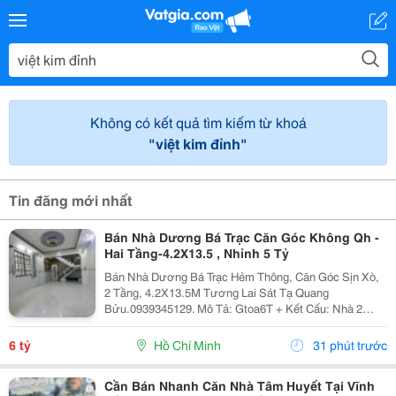
Không có kết quả tìm kiếm từ khoá
"việt kim đỉnh"
Tin đăng mới nhất
Bán Nhà Dương Bá Trạc Căn Góc Không Qh -
Hai Tầng-4.2X13.5 , Nhỉnh 5 Tỷ
Bán Nhà Dương Bá Trạc Hẻm Thông, Căn Góc Sịn Xò,
2 Tầng, 4.2X13.5M Tương Lai Sát Tạ Quang
Bửu.0939345129. Mô Tả: Gtoa6T + Kết Cấu: Nhà 2
Tầng Btct Kiên Cố, 2 Phòng. + Vị Trí: Ngay Dương Bá
Trạc Thông Tạ Quang Bửu, Âu Dương Lân, Nguyễn Thị
6 tỷ
Hồ Chí Minh
31 phút trước
Tần, Dạ...
Cần Bán Nhanh Căn Nhà Tâm Huyết Tại Vĩnh