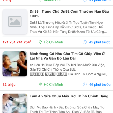
Dn88 | Trang Chủ Dn88.Com Thưởng Nạp Đầu
100%
Dn88 Là Thương Hiệu Giải Trí Trực Tuyến Tích Hợp
Nhiều Loại Hình Hấp Dẫn Như Slots, Cá Cược Thể
Thao Và Xổ Số. Nền Tảng Dn88 Được Tối Ưu Công
Nghệ, Bảo Mật Cao, Nạp Rút Nhanh Và Hỗ Trợ Tốt Trên
Pc Lẫn Điện Thoại Di Động. Website:
₫
121.231.241.254
Hồ Chí Minh
42 phút trước
Https://Dn88C.com/...
Mình Đang Có Nhu Cầu Tìm Cô Giúp Việc Ở
Lại Nhà Và Gắn Bó Lâu Dài
☎️ Liên Hệ Trực Tiếp Với Tôi Khi Bạn Muốn Xin Việc,
Gặp Tôi Chị Chi Thông Qua Sđt:
0️⃣9️⃣4️⃣9️⃣.2️⃣6️⃣0️⃣.7️⃣5️⃣0️⃣ Gia Đình Tôi Gồm 4 Người, 2
Vợ Chồng 2 Con Nhỏ, Bé Lớn 9 Tuổi Đã Đi Học Có Ba
Mẹ Đưa Rước, Bé Nhỏ 1 Tuổi. Nhà Thì Chỉ Có 1 Lầu.
12 triệu
Hồ Chí Minh
46 phút trước
Tôi...
Tâm An Sửa Chữa Máy Trợ Thính Chính Hãng
Dịch Vụ Bảo Hành - Bảo Dưỡng, Sửa Chữa Máy Trợ
Thính Tại Trợ Thính Tâm An - Dịch Vụ Bảo Trì, Bảo