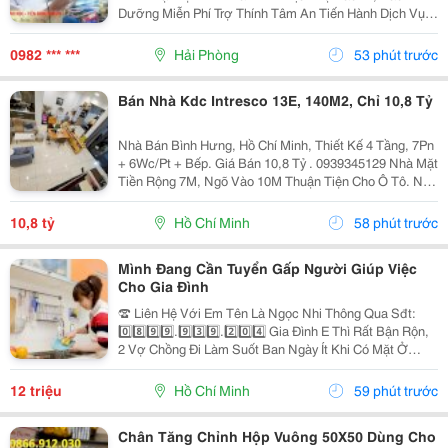
Dưỡng Miễn Phí Trợ Thính Tâm An Tiến Hành Dịch Vụ
Bảo Dưỡng, Vệ Sinh Sấy Khô Máy Trợ Thính Định Kì 3
Tháng/1 Lần Đối Với Tất Cả Các Thiêt Bị Trợ...
0982 *** ***
Hải Phòng
53 phút trước
Bán Nhà Kdc Intresco 13E, 140M2, Chỉ 10,8 Tỷ
Nhà Bán Bình Hưng, Hồ Chí Minh, Thiết Kế 4 Tầng, 7Pn
+ 6Wc/Pt + Bếp. Giá Bán 10,8 Tỷ . 0939345129 Nhà Mặt
Tiền Rộng 7M, Ngõ Vào 10M Thuận Tiện Cho Ô Tô. Nội
Thất Bao Gồm Điều Hòa, Tủ Lạnh, Giường, Mang Đến
Không Gian Sống Thoải Mái Và Tiện Nghi....
10,8 tỷ
Hồ Chí Minh
58 phút trước
Mình Đang Cần Tuyển Gấp Người Giúp Việc
Cho Gia Đình
☎️ Liên Hệ Với Em Tên Là Ngọc Nhi Thông Qua Sđt:
0️⃣8️⃣9️⃣9️⃣.9️⃣3️⃣9️⃣.2️⃣0️⃣4️⃣ Gia Đình E Thì Rất Bận Rộn,
2 Vợ Chồng Đi Làm Suốt Ban Ngày Ít Khi Có Mặt Ở
Nhà. Nhưng Nhà Lại Có 1 Bà Cụ Đau Yếu Và 1 Bé Nhỏ
Năm Nay Đã Gần 2 Tuổi Vì Vậy Để Có Thể An...
12 triệu
Hồ Chí Minh
59 phút trước
Chân Tăng Chỉnh Hộp Vuông 50X50 Dùng Cho