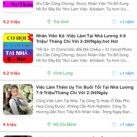
(Ko Cần Công Chứng). Được Nhận Việc Thì Bổ Sung
Hồ Sơ Đầy Đủ *Nơi Làm Việc: &Ndash; Tp.hcm Ưu
Tiên Điện Thoại Trực Tiếp: Diễm My 0898.9808.41 Email
: Truongphongnhansucongty@Gmail.com
9,2 triệu
Trà Vinh
>1 năm
Nhân Viên Kd -Việc Làm Tại Nhà Lương 4-9
Triệu/ Tháng Chỉ Với 2-3H/Ngày.hot Hot
*Hồ Sơ: 01 Cmnd Gốc (Để Đối Chiếu) + 01 Cmnd Photo
(Ko Cần Công Chứng). Được Nhận Việc Thì Bổ Sung
Hồ Sơ Đầy Đủ *Nơi Làm Việc: &Ndash; Tp.hcm Ưu
Tiên Điện Thoại Trực Tiếp: Diễm My 0898.9808.41 Email
: Truongphongnhansucongty@Gmail.com
9,2 triệu
Vĩnh Long
>1 năm
Việc Làm Thêm Uy Tín Buổi Tối Tại Nhà Lương
7-9 Triệu/Tháng Chỉ Với 2-3H/Ngày
Công Việc Làm Tại Nhà, Tại Công Ty Hoặc Ở Đâu Phù
Hợp Cũng Được. Không Cần Kinh Nghiệm, Công Ty
Hướng Dẫn Trực Tiếp Khi Nhận Việc. Trong Ngày Bạn
Có Thể Làm Việc Lúc Nào Cũng Được, Không Yêu Cầu
Làm Việc Liên Tục. Công Việc Ổn Định Và Có Thể...
9 triệu
Hồ Chí Minh
>1 năm