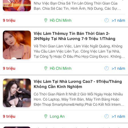
Như Việc Bạn Chia Sẽ Tin Lên Dòng Thời Gian Của
Bạn. Chia Sẽ Các Tin, Hình Ảnh, Nội Dung, Các Sự
Kiện Cho Công Ty. Công Ty Sẽ Cung Cấp Sẵn Các
Group, Hội Và Diễn Đàn Để Bạn Làm Việc. Việc Của
9 triệu
Hồ Chí Minh
>1 năm
Bạn Là...
Việc Làm Thêmuy Tín Bán Thời Gian 2-
3H/Ngày Tại Nhà Lương 7-9 Triệu 1/Tháng
Về Thời Gian Làm Việc, Làm Việc Ngắt Quãng, Không
Yêu Cầu Làm Việc Liên Tục. Công Việc Làm Tại Nhà,
Tại Công Ty Hoặc Ở Đâu Phù Hợp Cũng Được. Không
Cần Kinh Nghiệm, Công Ty Hướng Dẫn Trực Tiếp Khi
Nhận Việc. Công Việc Ổn Định Và Có Thể Làm Bao
9 triệu
Hồ Chí Minh
>1 năm
Lâu...
Việc Làm Tại Nhà Lương Cao7 - 9Triệu/Tháng
Không Cần Kinh Nghiệm
Có Thời Gian Rảnh Ít Nhất 2 Giờ Mỗi Ngày Hoặc Nhiều
Hơn. Có Laptop, Máy Tính Bàn, Máy Tính Bảng Hoặc
Điện Thoại Smartphone&Hellip;Phải Có Kết Nối Internet
3G, 4G Hoặc Wifi. Số Lượng: 12 Nhân Viên. Trình Độ:
Trung Học Trở Lên. Nam/Nữ Từ 16 Tuổi...
9 triệu
Long An
>1 năm