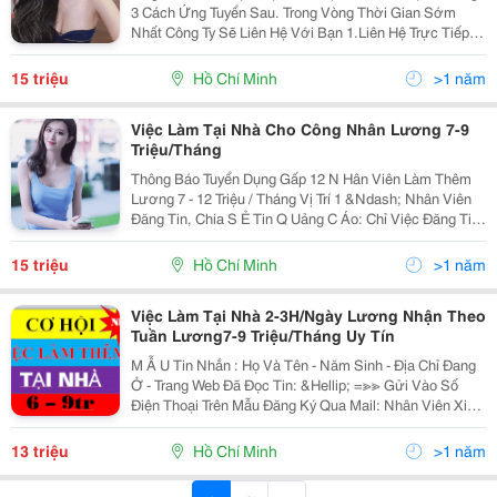
3 Cách Ứng Tuyển Sau. Trong Vòng Thời Gian Sớm
Nhất Công Ty Sẽ Liên Hệ Với Bạn 1.Liên Hệ Trực Tiếp:
Phòng Nhân Sự Quản Lý Tuyển Dụng: 0938 709 496
Hoặc 0938 943 596 2. Mẩu Tin Nhắn: Họ...
15 triệu
Hồ Chí Minh
>1 năm
Việc Làm Tại Nhà Cho Công Nhân Lương 7-9
Triệu/Tháng
Thông Báo Tuyển Dụng Gấp 12 N Hân Viên Làm Thêm
Lương 7 - 12 Triệu / Tháng Vị Trí 1 &Ndash; Nhân Viên
Đăng Tin, Chia S Ẻ Tin Q Uảng C Áo: Chỉ Việc Đăng Tin,
C Hia Sẻ Lại Các Hình Ảnh Và Thông Tin Sản Phẩm Của
Công Ty Như Thời Trang, Mỹ Phẩm,...
15 triệu
Hồ Chí Minh
>1 năm
Việc Làm Tại Nhà 2-3H/Ngày Lương Nhận Theo
Tuần Lương7-9 Triệu/Tháng Uy Tín
M Ẫ U Tin Nhắn : Họ Và Tên - Năm Sinh - Địa Chỉ Đang
Ở - Trang Web Đã Đọc Tin: &Hellip; =≫≫ Gửi Vào Số
Điện Thoại Trên Mẫu Đăng Ký Qua Mail: Nhân Viên Xin
Việc Phải Điền Đầy Đủ Thông Tin Theo Mẫu Sau Và Gửi
Qua Thông Báo Tuyển Dụng Gấp...
13 triệu
Hồ Chí Minh
>1 năm