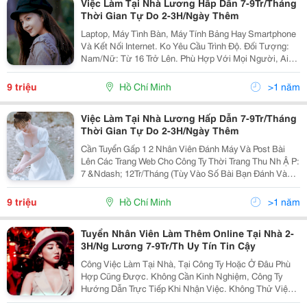
Việc Làm Tại Nhà Lương Hấp Dẫn 7-9Tr/Tháng
Thời Gian Tự Do 2-3H/Ngày Thêm
Laptop, Máy Tình Bàn, Máy Tính Bảng Hay Smartphone
Và Kết Nối Internet. Ko Yêu Cầu Trình Độ. Đối Tượng:
Nam/Nữ: Từ 16 Trở Lên. Phù Hợp Với Mọi Người, Ai
Có Thời Gian Rảnh. Sinh Viên, Nhân Viên Văn Phòng,
Lao Động Phổ Thông, Nội Trợ Và Thất...
9 triệu
Hồ Chí Minh
>1 năm
Việc Làm Tại Nhà Lương Hấp Dẫn 7-9Tr/Tháng
Thời Gian Tự Do 2-3H/Ngày Thêm
Cần Tuyển Gấp 1 2 Nhân Viên Đánh Máy Và Post Bài
Lên Các Trang Web Cho Công Ty Thời Trang Thu Nh Ậ P:
7 &Ndash; 12Tr/Tháng (Tùy Vào Số Bài Bạn Đánh Và
Đăng Cho Công Ty). Lương Lãnh Theo Tuần Chuyển Qua
Ngân Hàng Hoặc Nhận Trực Tiếp Tại Cty. ...
9 triệu
Hồ Chí Minh
>1 năm
Tuyển Nhân Viên Làm Thêm Online Tại Nhà 2-
3H/Ng Lương 7-9Tr/Th Uy Tín Tin Cậy
Công Việc Làm Tại Nhà, Tại Công Ty Hoặc Ở Đâu Phù
Hợp Cũng Được. Không Cần Kinh Nghiệm, Công Ty
Hướng Dẫn Trực Tiếp Khi Nhận Việc. Không Thử Việc.
Trong Ngày Bạn Có Thể Làm Việc Lúc Nào Cũng Được,