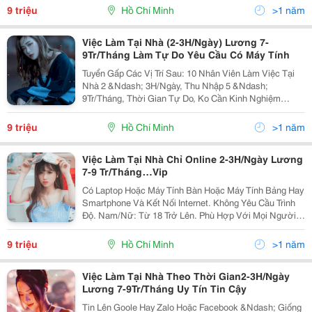
Không Yêu Cầu Làm Việc Liên Tục. Công Việc...
9 triệu
Hồ Chí Minh
>1 năm
Việc Làm Tại Nhà (2-3H/Ngày) Lương 7-
9Tr/Tháng Làm Tự Do Yêu Cầu Có Máy Tính
Tuyển Gấp Các Vị Trí Sau: 10 Nhân Viên Làm Việc Tại
Nhà 2 &Ndash; 3H/Ngày, Thu Nhập 5 &Ndash;
9Tr/Tháng, Thời Gian Tự Do, Ko Cần Kinh Nghiệm
&Ndash; Kỹ Năng Hay Bằng Cấp Những Đặc Điểm
Chung Của 2 Vị Trí Công Việc Sau: Yêu Cầu: Có
9 triệu
Hồ Chí Minh
>1 năm
Laptop,...
Việc Làm Tại Nhà Chỉ Online 2-3H/Ngày Lương
7-9 Tr/Tháng…Vip
Có Laptop Hoặc Máy Tính Bàn Hoặc Máy Tính Bảng Hay
Smartphone Và Kết Nối Internet. Không Yêu Cầu Trình
Độ. Nam/Nữ: Từ 18 Trở Lên. Phù Hợp Với Mọi Người,
Ai Có Thời Gian Rảnh, Sinh Viên, Nhân Viên Văn
Phòng, Lao Động Phổ Thông, Nội Trợ Và Thất...
9 triệu
Hồ Chí Minh
>1 năm
Việc Làm Tại Nhà Theo Thời Gian2-3H/Ngày
Lương 7-9Tr/Tháng Uy Tín Tin Cậy
Tin Lên Goole Hay Zalo Hoặc Facebook &Ndash; Giống