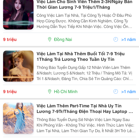
Việc Làm Cho Sinh Viên Thêm 2-3H/Ngày Bán
Thời Gian Lương 7-9 Triệu1/Tháng
Công Việc Làm Tại Nhà, Tại Công Ty Hoặc Ở Đâu Phù
Hợp Cũng Được. Không Cần Kinh Nghiệm, Công Ty
Hướng Dẫn Trực Tiếp Khi Nhận Việc. Công Việc Ổn
Định Và Có Thể Làm Bao Lâu Cũng Được. Việc Làm
Thêm Lương 7-9 Triệu / Tháng Vị Trí 1 &Ndash;...
9 triệu
Đồng Nai
>1 năm
Việc Làm Tại Nhà Thêm Buổi Tối 7-9 Triệu
1Tháng Trả Lương Theo Tuần Uy Tín
Thông Báo Tuyển Dụng Gấp 12 Nhân Viên Làm Thêm
&Ndash; Lương 5 &Ndash; 12 Triệu / Tháng Mô Tả: Vị
Trí 1 &Ndash; Đăng Tin, Chia Sẻ Tin Quảng Cáo: Chỉ
Việc Đăng Tin, Chia Sẻ Lại Các Hình Ảnh Và Thông Tin
Sản Phẩm Của Công Ty Như Thời Trang, Mỹ Phẩm,...
9 triệu
Hồ Chí Minh
>1 năm
Việc Làm Thêm Part-Time Tại Nhà Uy Tín
Lương 7-9Tr/Tháng Điện Thoại Hay Laptop Kết
Nối Internet Điều
Thông Báo Tuyển Dụng Sẽ Nhận Việc Làm Ngay Sau
Khi Phỏng Vấn - Không Thử Việc. Hình Thức Làm Việc:
Làm Tại Nhà, Làm Thời Gian Tự Do, Ít Nhất 3H Trở Lên
Công Việc Dành Cho Người Nội Trợ, Sinh Viên, Nhân