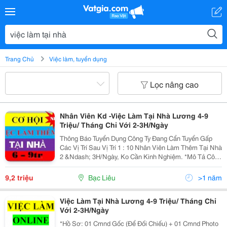
Trang Chủ
Việc làm, tuyển dụng
Lọc nâng cao
Nhân Viên Kd -Việc Làm Tại Nhà Lương 4-9
Triệu/ Tháng Chỉ Với 2-3H/Ngày
Thông Báo Tuyển Dụng Công Ty Đang Cẩn Tuyển Gấp
Các Vị Trí Sau Vị Trí 1 : 10 Nhân Viên Làm Thêm Tại Nhà
2 &Ndash; 3H/Ngày, Ko Cần Kinh Nghiệm. *Mô Tả Công
Việc: Gõ Mã Sản Phẩm: Việc Của Bạn Là Gõ Mã Sản
Phẩm Cho Hệ Thống Website, 1 Mã Sản
9,2 triệu
Bạc Liêu
>1 năm
Việc Làm Tại Nhà Lương 4-9 Triệu/ Tháng Chỉ
Với 2-3H/Ngày
*Hồ Sơ: 01 Cmnd Gốc (Để Đối Chiếu) + 01 Cmnd Photo