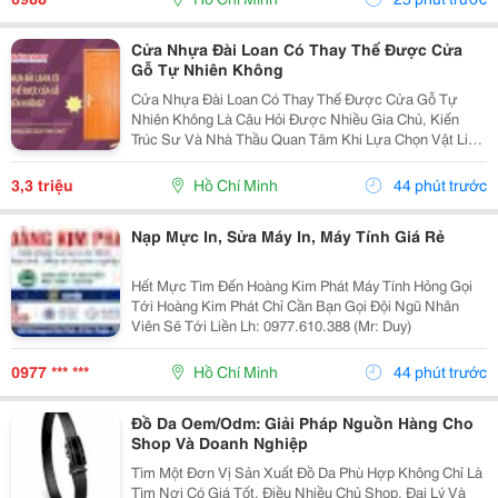
Thủy Lực...
Cửa Nhựa Đài Loan Có Thay Thế Được Cửa
Gỗ Tự Nhiên Không
Cửa Nhựa Đài Loan Có Thay Thế Được Cửa Gỗ Tự
Nhiên Không Là Câu Hỏi Được Nhiều Gia Chủ, Kiến
Trúc Sư Và Nhà Thầu Quan Tâm Khi Lựa Chọn Vật Liệu
Cửa Cho Các Công Trình Hiện Đại. Trong Bối Cảnh Giá
Gỗ Tự Nhiên Ngày Càng Cao, Khai Thác Gỗ Gây Áp
3,3 triệu
Hồ Chí Minh
44 phút trước
Lực Lên...
Nạp Mực In, Sửa Máy In, Máy Tính Giá Rẻ
Hết Mực Tìm Đến Hoàng Kim Phát Máy Tính Hỏng Gọi
Tới Hoàng Kim Phát Chỉ Cần Bạn Gọi Đội Ngũ Nhân
Viên Sẽ Tới Liền Lh: 0977.610.388 (Mr: Duy)
0977 *** ***
Hồ Chí Minh
44 phút trước
Đồ Da Oem/Odm: Giải Pháp Nguồn Hàng Cho
Shop Và Doanh Nghiệp
Tìm Một Đơn Vị Sản Xuất Đồ Da Phù Hợp Không Chỉ Là
Tìm Nơi Có Giá Tốt. Điều Nhiều Chủ Shop, Đại Lý Và