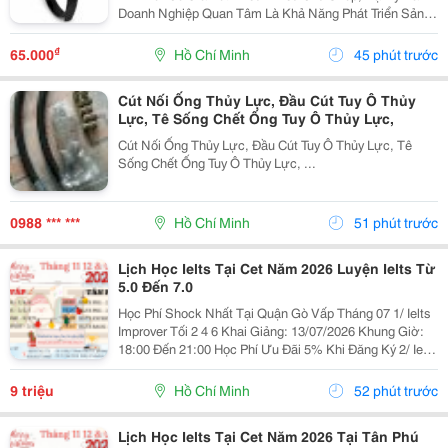
Doanh Nghiệp Quan Tâm Là Khả Năng Phát Triển Sản
Phẩm, Duy Trì Nguồn Hàng Ổn Định Và Hỗ Trợ Lâu Dài.
Khi Làm Việc Trực Tiếp Với Đơn Vị Sản Xuất,...
₫
65.000
Hồ Chí Minh
45 phút trước
Cút Nối Ống Thủy Lực, Đầu Cút Tuy Ô Thủy
Lực, Tê Sống Chết Ống Tuy Ô Thủy Lực,
Cút Nối Ống Thủy Lực, Đầu Cút Tuy Ô Thủy Lực, Tê
Sống Chết Ống Tuy Ô Thủy Lực, ...
0988 *** ***
Hồ Chí Minh
51 phút trước
Lịch Học Ielts Tại Cet Năm 2026 Luyện Ielts Từ
5.0 Đến 7.0
Học Phí Shock Nhất Tại Quận Gò Vấp Tháng 07 1/ Ielts
Improver Tối 2 4 6 Khai Giảng: 13/07/2026 Khung Giờ:
18:00 Đến 21:00 Học Phí Ưu Đãi 5% Khi Đăng Ký 2/ Ielts
Basic Tối 3 5 7 Khai Giảng: 07//07/2026 Khung Giờ:
18:00 Đến 21:00 ...
9 triệu
Hồ Chí Minh
52 phút trước
Lịch Học Ielts Tại Cet Năm 2026 Tại Tân Phú