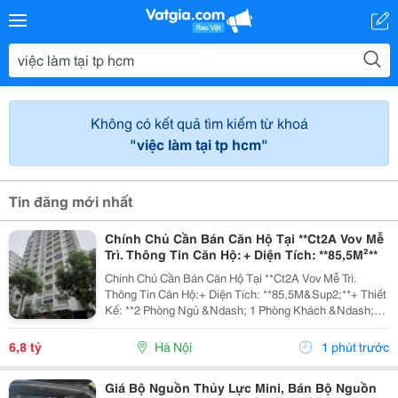
Không có kết quả tìm kiếm từ khoá
"việc làm tại tp hcm"
Tin đăng mới nhất
Chính Chủ Cần Bán Căn Hộ Tại **Ct2A Vov Mễ
Trì. Thông Tin Căn Hộ: + Diện Tích: **85,5M²**
Chính Chủ Cần Bán Căn Hộ Tại **Ct2A Vov Mễ Trì.
Thông Tin Căn Hộ:+ Diện Tích: **85,5M&Sup2;**+ Thiết
Kế: **2 Phòng Ngủ &Ndash; 1 Phòng Khách &Ndash;
Bếp Riêng**+ Full Nội Thất Cao Cấp**, Được Giữ Gìn
Cẩn Thận.+ Không Gian Rộng Rãi, Bố Trí Hợp Lý, Sẵn...
6,8 tỷ
Hà Nội
1 phút trước
Giá Bộ Nguồn Thủy Lực Mini, Bán Bộ Nguồn