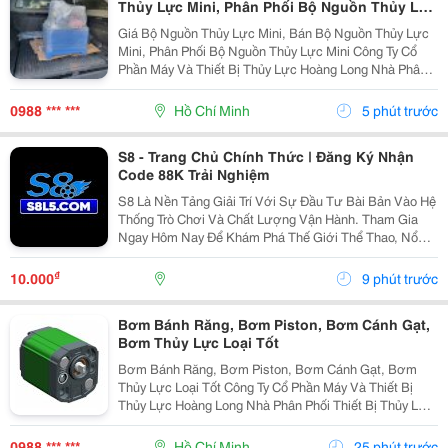
Thủy Lực Mini, Phân Phối Bộ Nguồn Thủy Lực
Mini
Giá Bộ Nguồn Thủy Lực Mini, Bán Bộ Nguồn Thủy Lực
Mini, Phân Phối Bộ Nguồn Thủy Lực Mini Công Ty Cổ
Phần Máy Và Thiết Bị Thủy Lực Hoàng Long Nhà Phân
Phối Thiết Bị Thủy Lực - Khí Nén Và Máy Móc Tự Động
Hóa. Tư Vấn, Sửa Chữa, Thi Công, Thiết Kế Hệ...
0988 *** ***
Hồ Chí Minh
5 phút trước
S8 - Trang Chủ Chính Thức | Đăng Ký Nhận
Code 88K Trải Nghiệm
S8 Là Nền Tảng Giải Trí Với Sự Đầu Tư Bài Bản Vào Hệ
Thống Trò Chơi Và Chất Lượng Vận Hành. Tham Gia
Ngay Hôm Nay Để Khám Phá Thế Giới Thể Thao, Nổ
Hũ, Bắn Cá Cùng Nhiều Ưu Đãi Hấp Dẫn Dành Cho
Thành Viên. Thông Tin Liên Hệ Tên Thương Hiệu: S8 ...
₫
10.000
9 phút trước
Bơm Bánh Răng, Bơm Piston, Bơm Cánh Gạt,
Bơm Thủy Lực Loại Tốt
Bơm Bánh Răng, Bơm Piston, Bơm Cánh Gạt, Bơm
Thủy Lực Loại Tốt Công Ty Cổ Phần Máy Và Thiết Bị
Thủy Lực Hoàng Long Nhà Phân Phối Thiết Bị Thủy Lực
- Khí Nén Và Máy Móc Tự Động Hóa. Tư Vấn, Sửa
Chữa, Thi Công, Thiết Kế Hệ Thống Thủy Lực Nhanh
0988 *** ***
Hồ Chí Minh
25 phút trước