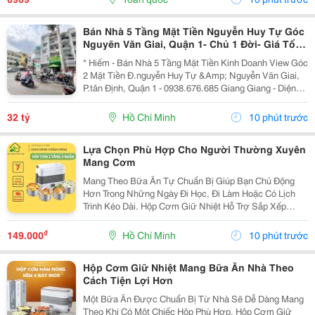
Nhiều...
Bán Nhà 5 Tầng Mặt Tiền Nguyễn Huy Tự Góc
Nguyẽn Văn Giai, Quận 1- Chủ 1 Đời- Giá Tốt-
Giang Giang
* Hiếm - Bán Nhà 5 Tầng Mặt Tiền Kinh Doanh View Góc
2 Mặt Tiền Đ.nguyễn Huy Tự &Amp; Nguyễn Văn Giai,
P.tân Định, Quận 1 - 0938.676.685 Giang Giang - Diện
Tích: 60M2 - Ngang 3.5M * 18M. - Kết Cấu: 5 Tầng - Sân
Thượng - Thiết Kế Kiểu Lệch Tầng Đẹp...
32 tỷ
Hồ Chí Minh
10 phút trước
Lựa Chọn Phù Hợp Cho Người Thường Xuyên
Mang Cơm
Mang Theo Bữa Ăn Tự Chuẩn Bị Giúp Bạn Chủ Động
Hơn Trong Những Ngày Đi Học, Đi Làm Hoặc Có Lịch
Trình Kéo Dài. Hộp Cơm Giữ Nhiệt Hỗ Trợ Sắp Xếp
Cơm Và Thức Ăn Gọn Gàng, Thuận Tiện Khi Mang
Theo Và Sử Dụng Trong Ngày. Chọn Số Ngăn Phù Hợp
₫
149.000
Hồ Chí Minh
10 phút trước
Với Bữa Ăn...
Hộp Cơm Giữ Nhiệt Mang Bữa Ăn Nhà Theo
Cách Tiện Lợi Hơn
Một Bữa Ăn Được Chuẩn Bị Từ Nhà Sẽ Dễ Dàng Mang
Theo Khi Có Một Chiếc Hộp Phù Hợp. Hộp Cơm Giữ