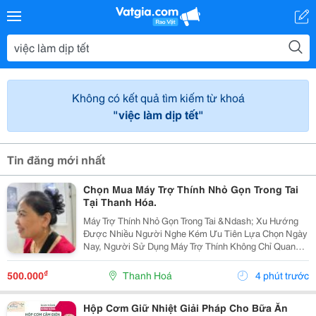
Không có kết quả tìm kiếm từ khoá
"việc làm dịp tết"
Tin đăng mới nhất
Chọn Mua Máy Trợ Thính Nhỏ Gọn Trong Tai
Tại Thanh Hóa.
Máy Trợ Thính Nhỏ Gọn Trong Tai &Ndash; Xu Hướng
Được Nhiều Người Nghe Kém Ưu Tiên Lựa Chọn Ngày
Nay, Người Sử Dụng Máy Trợ Thính Không Chỉ Quan
Tâm Đến Nghe Rõ, Mà Còn Mong Muốn Một Thiết Bị
Nhỏ Gọn, Thẩm Mỹ, Dễ Sử Dụng Và Thoải Mái Khi Đeo.
₫
500.000
Thanh Hoá
4 phút trước
...
Hộp Cơm Giữ Nhiệt Giải Pháp Cho Bữa Ăn