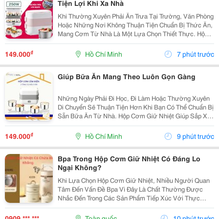
Tiện Lợi Khi Xa Nhà
Khi Thường Xuyên Phải Ăn Trưa Tại Trường, Văn Phòng
Hoặc Những Nơi Không Thuận Tiện Chuẩn Bị Thức Ăn,
Mang Cơm Từ Nhà Là Một Lựa Chọn Thiết Thực. Hộp
Cơm Giữ Nhiệt Giúp Bạn Sắp Xếp Các Món Ăn Gọn
Gàng Và Dễ Dàng Mang Theo Trong Ngày. Lựa Chọn
₫
149.000
Hồ Chí Minh
7 phút trước
Hộp...
Giúp Bữa Ăn Mang Theo Luôn Gọn Gàng
Những Ngày Phải Đi Học, Đi Làm Hoặc Thường Xuyên
Di Chuyển Sẽ Thuận Tiện Hơn Khi Bạn Có Thể Chuẩn Bị
Sẵn Bữa Ăn Từ Nhà. Hộp Cơm Giữ Nhiệt Giúp Sắp Xếp
Cơm Và Thức Ăn Ngăn Nắp, Dễ Mang Theo Và Phù
Hợp Với Nhiều Nhu Cầu Sử Dụng. Chọn Hộp Dựa
₫
149.000
Hồ Chí Minh
9 phút trước
Trên...
Bpa Trong Hộp Cơm Giữ Nhiệt Có Đáng Lo
Ngại Không?
Khi Lựa Chọn Hộp Cơm Giữ Nhiệt, Nhiều Người Quan
Tâm Đến Vấn Đề Bpa Vì Đây Là Chất Thường Được
Nhắc Đến Trong Các Sản Phẩm Tiếp Xúc Với Thực
Phẩm. Vậy Hộp Cơm Giữ Nhiệt Có Chứa Bpa Không Và
Cần Lưu Ý Gì Khi Sử Dụng? 1. Bpa Là Gì Và Vì Sao
0909 *** ***
Toàn quốc
10 phút trước