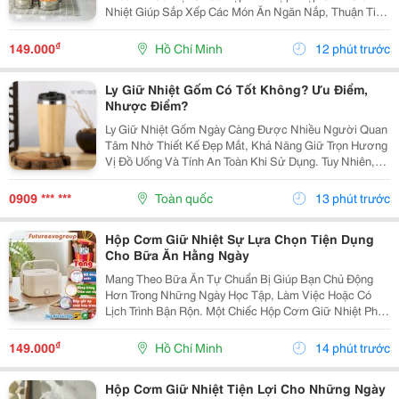
Nhiệt Giúp Sắp Xếp Các Món Ăn Ngăn Nắp, Thuận Tiện
Cho Những Ngày Đi Học, Đi Làm Hoặc Phải Di Chuyển
Nhiều. Chọn Hộp Theo Món Ăn Trước Khi Lựa Chọn,...
₫
149.000
Hồ Chí Minh
12 phút trước
Ly Giữ Nhiệt Gốm Có Tốt Không? Ưu Điểm,
Nhược Điểm?
Ly Giữ Nhiệt Gốm Ngày Càng Được Nhiều Người Quan
Tâm Nhờ Thiết Kế Đẹp Mắt, Khả Năng Giữ Trọn Hương
Vị Đồ Uống Và Tính An Toàn Khi Sử Dụng. Tuy Nhiên,
Liệu Ly Giữ Nhiệt Gốm Có Thực Sự Tốt Và Phù Hợp
Với Nhu Cầu Sử Dụng Hằng Ngày? Hãy Cùng Cozycup
0909 *** ***
Toàn quốc
13 phút trước
Tìm...
Hộp Cơm Giữ Nhiệt Sự Lựa Chọn Tiện Dụng
Cho Bữa Ăn Hằng Ngày
Mang Theo Bữa Ăn Tự Chuẩn Bị Giúp Bạn Chủ Động
Hơn Trong Những Ngày Học Tập, Làm Việc Hoặc Có
Lịch Trình Bận Rộn. Một Chiếc Hộp Cơm Giữ Nhiệt Phù
Hợp Sẽ Hỗ Trợ Sắp Xếp Cơm Và Thức Ăn Gọn Gàng,
Thuận Tiện Mang Theo Và Sử Dụng Trong Ngày. Xác
₫
149.000
Hồ Chí Minh
14 phút trước
Định...
Hộp Cơm Giữ Nhiệt Tiện Lợi Cho Những Ngày