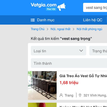
Danh mục
Liên hệ QC
Trang Chủ
Nội, ngoại thất
Nội thất phòng ngủ
Kết quả tìm kiếm
"vest sang trọng"
Giá Treo Áo Vest Gỗ Tự Nhi
1,68 triệu
Trang
321 Vĩnh Hưng,