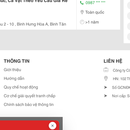
uc, Cà Vạt Theo Yêu Cầu Giá Rẻ
0987 *** ***
Toàn quốc
>1 năm
u 2 - 10 , Bình Hưng Hòa A, Bình Tân
THÔNG TIN
LIÊN HỆ
Giới thiệu
Công ty C
Hướng dẫn
HN: 102 T
➤
Quy chế hoạt động
Số GCNĐKD
➤
Cơ chế giải quyết tranh chấp
Nơi cấp: S
Chính sách bảo vệ thông tin