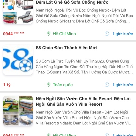
Đệm Lót Ghế Gỗ Sofa Chống Nước
Nệm Ngồi Ngoài Trời Vỏ Bọc Chống Nước- Đệm Lót
Ghế Gỗ Sofa Chống Nước Nệm Ngồi Ngoài Trời Vỏ Bọc
Chống Nước &Ndash; Đệm Lót Ghế Gỗ Sofa Chống
Nước Được Cung Cấp Với Nhiều Lựa Chọn Về Chất
Liệu Vỏ, Ruột Nệm, Độ Dày, Kích Thước Và Màu Sắc.
0944 *** ***
Hồ Chí Minh
1 giờ trước
Sản Phẩm...
S8 Chào Đón Thành Viên Mới
S8 Com Là Trực Tuyến Mới Uy Tín 2026, Chuyên Cung
Cấp Hàng Ngàn Trò Chơi Đổi Thưởng Hấp Dẫn Như Thể
Thao, E-Sports Và Xổ Số. Tận Hưởng Cá Cược Mượt
Mà, Nạp Rút Nhanh Chóng, Ưu Đãi Cực Khủng Dành
Cho Mọi Hội Viên. Tên Thương Hiệu: S8 Website:...
1 tỷ
Toàn quốc
1 giờ trước
Nệm Ngồi Sân Vườn Cho Villa Resort Đệm Lót
Ngồi Ghế Sân Vườn Villa Resort
Nệm Ngồi Sân Vườn Cho Villa Resort - Đệm Lót Ngồi
Ghế Sân Vườn Villa Resort Nệm Ngồi Sân Vườn Cho
Villa Resort &Ndash; Đệm Lót Ngồi Ghế Sân Vườn Villa
Resort Tại Nemngoi.com Có Nhiều Lựa Chọn Về Vật
Liệu, Cấu Hình, Màu Sắc Và Thông Số Kỹ Thuật. Sản...
0944 *** ***
Hồ Chí Minh
1 giờ trước