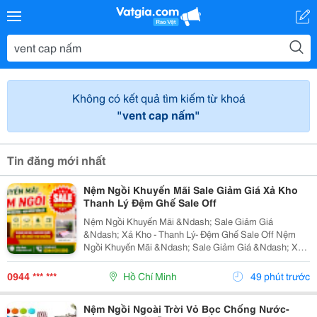
Không có kết quả tìm kiếm từ khoá
"vent cap nấm"
Tin đăng mới nhất
Nệm Ngồi Khuyến Mãi Sale Giảm Giá Xả Kho
Thanh Lý Đệm Ghế Sale Off
Nệm Ngồi Khuyến Mãi &Ndash; Sale Giảm Giá
&Ndash; Xả Kho - Thanh Lý- Đệm Ghế Sale Off Nệm
Ngồi Khuyến Mãi &Ndash; Sale Giảm Giá &Ndash; Xả
Kho &Ndash; Thanh Lý &Ndash; Đệm Ghế Sale Off Tại
Nemngoi.com Đang Có Nhiều Mức Ưu Đãi Và Chiết
0944 *** ***
Hồ Chí Minh
49 phút trước
Khấu Theo Số...
Nệm Ngồi Ngoài Trời Vỏ Bọc Chống Nước-