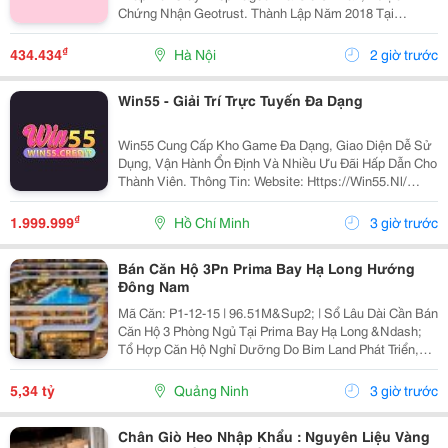
Chứng Nhận Geotrust. Thành Lập Năm 2018 Tại
Philippines, Qs88 Cam Kết Mang Đến Môi Trường Giải
Trí Minh Bạch, Bảo Mật Cao Và Đáng Tin Cậy Cho
₫
434.434
Hà Nội
2 giờ trước
Người Chơi...
Win55 - Giải Trí Trực Tuyến Đa Dạng
Win55 Cung Cấp Kho Game Đa Dạng, Giao Diện Dễ Sử
Dụng, Vận Hành Ổn Định Và Nhiều Ưu Đãi Hấp Dẫn Cho
Thành Viên. Thông Tin: Website: Https://Win55.Nl/
Email: Contact@Win55.Nl Sđt: 0809037590 Địa Chỉ: 54
Đ. Dd5, Đông Hưng Thuận, Hồ Chí Minh, Việt Nam...
₫
1.999.999
Hồ Chí Minh
3 giờ trước
Bán Căn Hộ 3Pn Prima Bay Hạ Long Hướng
Đông Nam
Mã Căn: P1-12-15 | 96.51M&Sup2; | Sổ Lâu Dài Cần Bán
Căn Hộ 3 Phòng Ngủ Tại Prima Bay Hạ Long &Ndash;
Tổ Hợp Căn Hộ Nghỉ Dưỡng Do Bim Land Phát Triển,
Mặt Đường Hoàng Quốc Việt, Bán Đảo 1 Halong
Marina, Bãi Cháy, Hạ Long. ✅ Hướng Đông Nam,
5,34 tỷ
Quảng Ninh
3 giờ trước
Thoáng...
Chân Giò Heo Nhập Khẩu : Nguyên Liệu Vàng