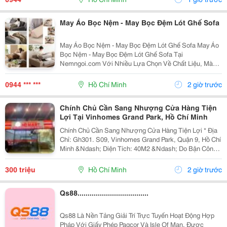
May Áo Bọc Nệm - May Bọc Đệm Lót Ghế Sofa
May Áo Bọc Nệm - May Bọc Đệm Lót Ghế Sofa May Áo
Bọc Nệm - May Bọc Đệm Lót Ghế Sofa Tại
Nemngoi.com Với Nhiều Lựa Chọn Về Chất Liệu, Màu
Sắc, Kiểu Dáng Và Kích Thước. Sản Phẩm Được Tư
Vấn Theo Nhu Cầu Thực Tế, Hỗ Trợ Báo Giá Nhanh,
0944 *** ***
Hồ Chí Minh
2 giờ trước
Khuyến Mãi, Ưu...
Chính Chủ Cần Sang Nhượng Cửa Hàng Tiện
Lợi Tại Vinhomes Grand Park, Hồ Chí Minh
Chính Chủ Cần Sang Nhượng Cửa Hàng Tiện Lợi * Địa
Chỉ: Gh301. S09, Vinhomes Grand Park, Quận 9, Hồ Chí
Minh &Ndash; Diện Tích: 40M2 &Ndash; Do Bận Công
Việc Đi Nước Ngoài Không Quản Lý Được Nên Mình
Cần Sang Lại Cửa Hàng, &Ndash; Cửa...
300 triệu
Hồ Chí Minh
2 giờ trước
Qs88...................................
Qs88 Là Nền Tảng Giải Trí Trực Tuyến Hoạt Động Hợp
Pháp Với Giấy Phép Pagcor Và Isle Of Man, Được