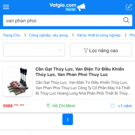
Trang Chủ
Công nghiệp, xây dựng
Vật tư, thiết bị công nghiệp
Phụ
Lọc nâng cao
Cần Gạt Thủy Lực, Van Điện Từ Điều Khiển
Thủy Lực, Van Phan Phoi Thuy Luc
Cần Gạt Thủy Lực, Van Điện Từ Điều Khiển Thủy Lực,
Van Phan Phoi Thuy Luc Công Ty Cổ Phần Máy Và Thiết
Bị Thủy Lực Hoàng Long Nhà Phân Phối Thiết Bị Thủy
Lực - Khí Nén Và Máy Móc Tự Động Hóa. Tư Vấn, Sửa
Chữa, Thi Công, Thiết Kế Hệ Thống Thủy Lực...
0988 *** ***
Hồ Chí Minh
>1 năm
1