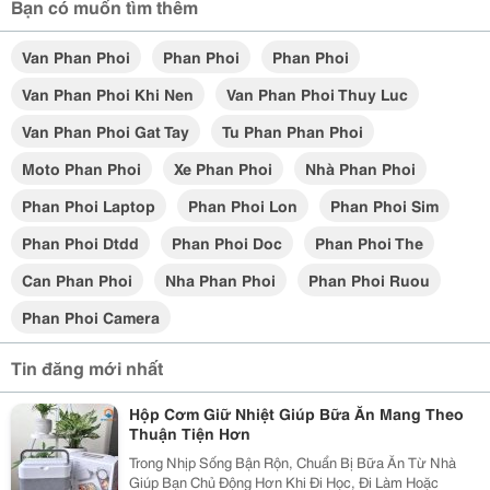
Bạn có muốn tìm thêm
Van Phan Phoi
Phan Phoi
Phan Phoi
Van Phan Phoi Khi Nen
Van Phan Phoi Thuy Luc
Van Phan Phoi Gat Tay
Tu Phan Phan Phoi
Moto Phan Phoi
Xe Phan Phoi
Nhà Phan Phoi
Phan Phoi Laptop
Phan Phoi Lon
Phan Phoi Sim
Phan Phoi Dtdd
Phan Phoi Doc
Phan Phoi The
Can Phan Phoi
Nha Phan Phoi
Phan Phoi Ruou
Phan Phoi Camera
Tin đăng mới nhất
Hộp Cơm Giữ Nhiệt Giúp Bữa Ăn Mang Theo
Thuận Tiện Hơn
Trong Nhịp Sống Bận Rộn, Chuẩn Bị Bữa Ăn Từ Nhà
Giúp Bạn Chủ Động Hơn Khi Đi Học, Đi Làm Hoặc