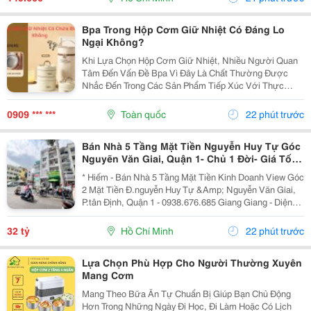
Trên...
Bpa Trong Hộp Cơm Giữ Nhiệt Có Đáng Lo
Ngại Không?
Khi Lựa Chọn Hộp Cơm Giữ Nhiệt, Nhiều Người Quan
Tâm Đến Vấn Đề Bpa Vì Đây Là Chất Thường Được
Nhắc Đến Trong Các Sản Phẩm Tiếp Xúc Với Thực
Phẩm. Vậy Hộp Cơm Giữ Nhiệt Có Chứa Bpa Không Và
Cần Lưu Ý Gì Khi Sử Dụng? 1. Bpa Là Gì Và Vì Sao
0909 *** ***
Toàn quốc
22 phút trước
Nhiều...
Bán Nhà 5 Tầng Mặt Tiền Nguyễn Huy Tự Góc
Nguyẽn Văn Giai, Quận 1- Chủ 1 Đời- Giá Tốt-
Giang Giang
* Hiếm - Bán Nhà 5 Tầng Mặt Tiền Kinh Doanh View Góc
2 Mặt Tiền Đ.nguyễn Huy Tự &Amp; Nguyễn Văn Giai,
P.tân Định, Quận 1 - 0938.676.685 Giang Giang - Diện
Tích: 60M2 - Ngang 3.5M * 18M. - Kết Cấu: 5 Tầng - Sân
Thượng - Thiết Kế Kiểu Lệch Tầng Đẹp...
32 tỷ
Hồ Chí Minh
22 phút trước
Lựa Chọn Phù Hợp Cho Người Thường Xuyên
Mang Cơm
Mang Theo Bữa Ăn Tự Chuẩn Bị Giúp Bạn Chủ Động
Hơn Trong Những Ngày Đi Học, Đi Làm Hoặc Có Lịch