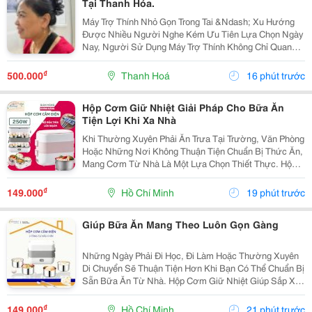
Tại Thanh Hóa.
Máy Trợ Thính Nhỏ Gọn Trong Tai &Ndash; Xu Hướng
Được Nhiều Người Nghe Kém Ưu Tiên Lựa Chọn Ngày
Nay, Người Sử Dụng Máy Trợ Thính Không Chỉ Quan
Tâm Đến Nghe Rõ, Mà Còn Mong Muốn Một Thiết Bị
Nhỏ Gọn, Thẩm Mỹ, Dễ Sử Dụng Và Thoải Mái Khi Đeo.
₫
500.000
Thanh Hoá
16 phút trước
...
Hộp Cơm Giữ Nhiệt Giải Pháp Cho Bữa Ăn
Tiện Lợi Khi Xa Nhà
Khi Thường Xuyên Phải Ăn Trưa Tại Trường, Văn Phòng
Hoặc Những Nơi Không Thuận Tiện Chuẩn Bị Thức Ăn,
Mang Cơm Từ Nhà Là Một Lựa Chọn Thiết Thực. Hộp
Cơm Giữ Nhiệt Giúp Bạn Sắp Xếp Các Món Ăn Gọn
Gàng Và Dễ Dàng Mang Theo Trong Ngày. Lựa Chọn
₫
149.000
Hồ Chí Minh
19 phút trước
Hộp...
Giúp Bữa Ăn Mang Theo Luôn Gọn Gàng
Những Ngày Phải Đi Học, Đi Làm Hoặc Thường Xuyên
Di Chuyển Sẽ Thuận Tiện Hơn Khi Bạn Có Thể Chuẩn Bị
Sẵn Bữa Ăn Từ Nhà. Hộp Cơm Giữ Nhiệt Giúp Sắp Xếp
Cơm Và Thức Ăn Ngăn Nắp, Dễ Mang Theo Và Phù
Hợp Với Nhiều Nhu Cầu Sử Dụng. Chọn Hộp Dựa
₫
149.000
Hồ Chí Minh
21 phút trước