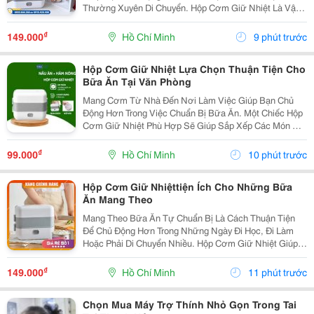
Thường Xuyên Di Chuyển. Hộp Cơm Giữ Nhiệt Là Vật
Dụng Hữu Ích Để Sắp Xếp Cơm Và Thức Ăn Gọn Gàng,
Thuận Tiện Mang Theo Trong Ngày. Lựa Chọn Hộp Theo
₫
149.000
Hồ Chí Minh
9 phút trước
Nhu...
Hộp Cơm Giữ Nhiệt Lựa Chọn Thuận Tiện Cho
Bữa Ăn Tại Văn Phòng
Mang Cơm Từ Nhà Đến Nơi Làm Việc Giúp Bạn Chủ
Động Hơn Trong Việc Chuẩn Bị Bữa Ăn. Một Chiếc Hộp
Cơm Giữ Nhiệt Phù Hợp Sẽ Giúp Sắp Xếp Các Món Ăn
Gọn Gàng, Dễ Mang Theo Và Thuận Tiện Sử Dụng
Trong Thời Gian Nghỉ Trưa. Chọn Hộp Có Cấu Tạo Phù
₫
99.000
Hồ Chí Minh
10 phút trước
Hợp ...
Hộp Cơm Giữ Nhiệttiện Ích Cho Những Bữa
Ăn Mang Theo
Mang Theo Bữa Ăn Tự Chuẩn Bị Là Cách Thuận Tiện
Để Chủ Động Hơn Trong Những Ngày Đi Học, Đi Làm
Hoặc Phải Di Chuyển Nhiều. Hộp Cơm Giữ Nhiệt Giúp
Các Món Ăn Được Sắp Xếp Ngăn Nắp, Dễ Mang Theo
Và Phù Hợp Với Nhiều Lịch Trình Khác Nhau. Chọn
₫
149.000
Hồ Chí Minh
11 phút trước
Hộp...
Chọn Mua Máy Trợ Thính Nhỏ Gọn Trong Tai