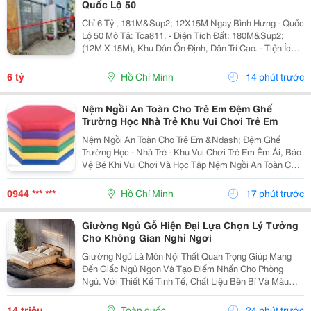
Quốc Lộ 50
Chỉ 6 Tỷ , 181M&Sup2; 12X15M Ngay Bình Hưng - Quốc
Lộ 50 Mô Tả: Tca811. - Diện Tích Đất: 180M&Sup2;
(12M X 15M), Khu Dân Ổn Định, Dân Trí Cao. - Tiện Ích:
Nhà Sát Kdc Đồng Bộ, Cạnh Hxh Văn Tiến Dũng, Kdc
Gia Hoà, Gần Công Viên, Trường Mầm...
6 tỷ
Hồ Chí Minh
14 phút trước
Nệm Ngồi An Toàn Cho Trẻ Em Đệm Ghế
Trường Học Nhà Trẻ Khu Vui Chơi Trẻ Em
Nệm Ngồi An Toàn Cho Trẻ Em &Ndash; Đệm Ghế
Trường Học - Nhà Trẻ - Khu Vui Chơi Trẻ Em Êm Ái, Bảo
Vệ Bé Khi Vui Chơi Và Học Tập Nệm Ngồi An Toàn Cho
Trẻ Em Có Lớp Đệm Đàn Hồi, Bề Mặt Mềm, Nhiều Chất
Liệu, Độ Dày Và Kích Thước Để Khách Hàng Dễ Chọn...
0944 *** ***
Hồ Chí Minh
17 phút trước
Giường Ngủ Gỗ Hiện Đại Lựa Chọn Lý Tưởng
Cho Không Gian Nghỉ Ngơi
Giường Ngủ Là Món Nội Thất Quan Trọng Giúp Mang
Đến Giấc Ngủ Ngon Và Tạo Điểm Nhấn Cho Phòng
Ngủ. Với Thiết Kế Tinh Tế, Chất Liệu Bền Bỉ Và Màu
Sắc Trang Nhã, Giường Ngủ Gỗ Hiện Đại Ngày Càng
Được Nhiều Gia Đình Lựa Chọn Để Nâng Cao Chất
14 triệu
Toàn quốc
24 phút trước