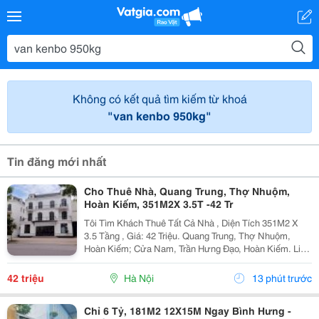
Không có kết quả tìm kiếm từ khoá
"van kenbo 950kg"
Tin đăng mới nhất
Cho Thuê Nhà, Quang Trung, Thợ Nhuộm,
Hoàn Kiếm, 351M2X 3.5T -42 Tr
Tôi Tìm Khách Thuê Tất Cả Nhà , Diện Tích 351M2 X
3.5 Tầng , Giá: 42 Triệu. Quang Trung, Thợ Nhuộm,
Hoàn Kiếm; Cửa Nam, Trần Hưng Đạo, Hoàn Kiếm. Liên
Hệ Chủ Nhà: 0947910983 . Vị Trí Gần Ngã Ba, Khu Đông
Dân Cư, Kinh Doanh Sầm Uất, Nhiều Trụ Sở Văn...
42 triệu
Hà Nội
13 phút trước
Chỉ 6 Tỷ, 181M2 12X15M Ngay Bình Hưng -