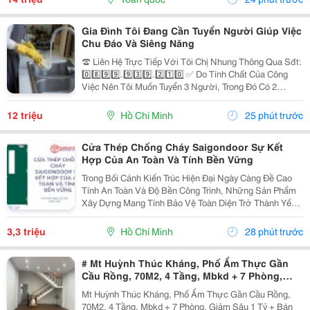
Lượng Không...
Gia Đình Tôi Đang Cần Tuyển Người Giúp Việc
Chu Đáo Và Siêng Năng
☎️ Liên Hệ Trực Tiếp Với Tôi Chị Nhung Thông Qua Sđt:
0️⃣8️⃣9️⃣9️⃣.9️⃣3️⃣9️⃣.2️⃣1️⃣0️⃣ ✅ Do Tính Chất Của Công
Việc Nên Tôi Muốn Tuyển 3 Người, Trong Đó Có 2
Người Làm Việc Tại Nhà Tôi Và 1 Người Làm Tại Nhà
Mẹ Tôi ( Ở Cách Tôi 4 Căn) ✅ Nhà Tôi Thì 1...
12 triệu
Hồ Chí Minh
25 phút trước
Cửa Thép Chống Cháy Saigondoor Sự Kết
Hợp Của An Toàn Và Tính Bền Vững
Trong Bối Cảnh Kiến Trúc Hiện Đại Ngày Càng Đề Cao
Tính An Toàn Và Độ Bền Công Trình, Những Sản Phẩm
Xây Dựng Mang Tính Bảo Vệ Toàn Diện Trở Thành Yếu
Tố Trọng Tâm Trong Nhiều Dự Án. Đặc Biệt, Khi Những
Nguy Cơ Cháy Nổ Trong Các Tòa Nhà Cao Tầng, Nhà...
3,3 triệu
Hồ Chí Minh
28 phút trước
# Mt Huỳnh Thúc Kháng, Phố Ẩm Thực Gần
Cầu Rồng, 70M2, 4 Tầng, Mbkd + 7 Phòng,
Giảm Sâu 1 Tỷ
Mt Huỳnh Thúc Kháng, Phố Ẩm Thực Gần Cầu Rồng,
70M2, 4 Tầng, Mbkd + 7 Phòng, Giảm Sâu 1 Tỷ + Bán