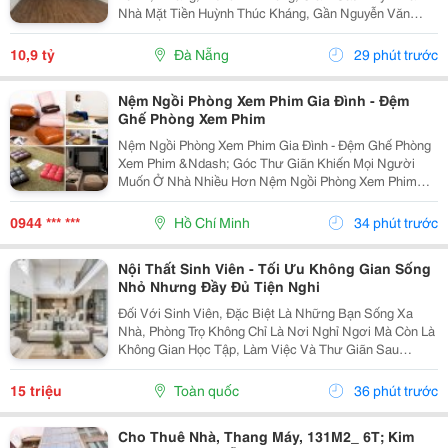
Nhà Mặt Tiền Huỳnh Thúc Kháng, Gần Nguyễn Văn
Linh, Cầu Rồng, Phố Ẩm Thực Kinh Doanh Dịch Vụ Du
Lịch Nhộn Nhịp Ngày Đêm. + Dt 70M2, Ngang 4.2M, Nở
10,9 tỷ
Đà Nẵng
29 phút trước
Hậu,...
Nệm Ngồi Phòng Xem Phim Gia Đình - Đệm
Ghế Phòng Xem Phim
Nệm Ngồi Phòng Xem Phim Gia Đình - Đệm Ghế Phòng
Xem Phim &Ndash; Góc Thư Giãn Khiến Mọi Người
Muốn Ở Nhà Nhiều Hơn Nệm Ngồi Phòng Xem Phim
Gia Đình Đệm Ghế Phòng Xem Phim Được Thiết Kế Với
Nhiều Kiểu Dáng, Kích Thước, Độ Dày Và Chất Liệu,
0944 *** ***
Hồ Chí Minh
34 phút trước
Giúp...
Nội Thất Sinh Viên - Tối Ưu Không Gian Sống
Nhỏ Nhưng Đầy Đủ Tiện Nghi
Đối Với Sinh Viên, Đặc Biệt Là Những Bạn Sống Xa
Nhà, Phòng Trọ Không Chỉ Là Nơi Nghỉ Ngơi Mà Còn Là
Không Gian Học Tập, Làm Việc Và Thư Giãn Sau
Những Giờ Học Căng Thẳng. Vì Vậy, Việc Lựa Chọn
Nội Thất Sinh Viên Phù Hợp Đóng Vai Trò Quan Trọng
15 triệu
Toàn quốc
36 phút trước
Trong...
Cho Thuê Nhà, Thang Máy, 131M2_ 6T; Kim