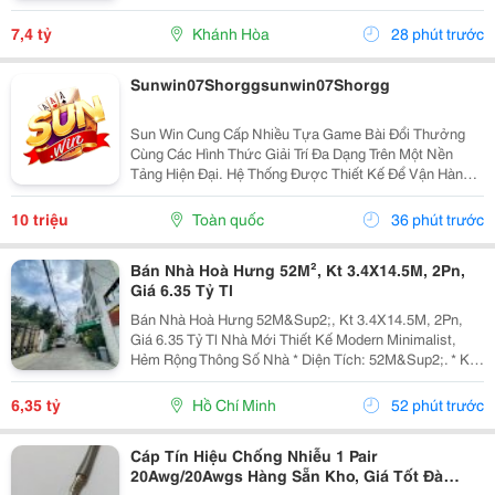
Cửa Hàng, Văn Phòng, Showroom Hoặc Đầu Tư Cho
Thuê Lâu Dài. Thông Tin Chi Tiết. - Địa Chỉ: Số...
7,4 tỷ
Khánh Hòa
28 phút trước
Sunwin07Shorggsunwin07Shorgg
Sun Win Cung Cấp Nhiều Tựa Game Bài Đổi Thưởng
Cùng Các Hình Thức Giải Trí Đa Dạng Trên Một Nền
Tảng Hiện Đại. Hệ Thống Được Thiết Kế Để Vận Hành
Ổn Định, Truy Cập Nhanh Và Tương Thích Với Nhiều
Thiết Bị. Bên Cạnh Đó, Các Tính Năng Bảo Mật Cũng
10 triệu
Toàn quốc
36 phút trước
Được...
Bán Nhà Hoà Hưng 52M², Kt 3.4X14.5M, 2Pn,
Giá 6.35 Tỷ Tl
Bán Nhà Hoà Hưng 52M&Sup2;, Kt 3.4X14.5M, 2Pn,
Giá 6.35 Tỷ Tl Nhà Mới Thiết Kế Modern Minimalist,
Hẻm Rộng Thông Số Nhà * Diện Tích: 52M&Sup2;. * Kt:
3.4M X 14.5M. * Kết Cấu: 1 Trệt 1 Lầu. * Chủ Hỗ Trợ
Hoàn Thiện Thêm 1 Phòng Ngủ Trước Khi Bàn...
6,35 tỷ
Hồ Chí Minh
52 phút trước
Cáp Tín Hiệu Chống Nhiễu 1 Pair
20Awg/20Awgs Hàng Sẵn Kho, Giá Tốt Đà