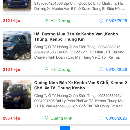
915 /0904201506 Địa Chỉ : Quốc Lộ 5 Tứ Minh , Tp Hải
Dương Xe Kenbo Van 5 Chỗ Được Trang Bị Điều Hòa
Kính Điện, Thông Số Kỹ Thuật Xe Tải Van Kenbo 5 Chỗ
Đặc Tính Kỹ Thuật Xe Kenbo 5...
212 triệu
Hải Dương
03/06/2026
Hải Dương Mua,Bán Xe Kenbo Van ,Kenbo
Thùng, Kenbo Thùng Kín
Công Ty Ô Tô Hoàng Quân Điện Thoại -0984 983 915
/0904201506 Địa Chỉ : Quốc Lộ 5 Tứ Minh , Hải Dương
Chuyên Kinh Doanh Các Mặt Hàng Về Ô Tô , Xe Tải
Thùng , Xe Tải Ben Xe Van Kenbo 5 Chỗ Ngồi Mang Lại
Đó Là Xe Được Thiết Kế 1 Cabin Quá Đẹp Và...
210 triệu
Hải Dương
03/06/2026
Quảng Ninh Bán Xe Kenbo Van 5 Chỗ, Kenbo 2
Chỗ, Xe Tải Thùng Kenbo
Công Ty Ô Tô Hoàng Quân Điện Thoại - 0984983915 /
0904201506 Đại Lý Phân Phối Xe Tải Kenbo Thùng Mui
Xe Tải Van Kenbo 650Kg 5 Chỗ Chi Tiết Động Cơ Xăng
Và Hộp Số 5 Cấp Xe Tải Van Kenbo 5 Chỗ Được Trang
Bị Động Cơ Xăng Bj413A Tuân Theo Tiêu...
205 triệu
Quảng Ninh
03/06/2026