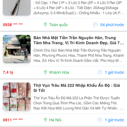
Nẵng, Huế
- Số Cặp: 1 Pair (1P = 2 Lõi) 2 Pair (2P = 4 Lõi) 3 Pair (3P
= 6 Lõi) 4 Pair (4P = 8 Lõi) - Tiết Diện: 20Awg/20Awgs
(&Asymp; 0.5 Mm&Sup2;) - Chống Nhiễu : 1 Lớp (Al Foil
)/ 2 Lớp Chống Nhiễu (Al Foil + Lớp Lưới Chống Nhiễu) -
Vật Liệu: Đồng...
0938 *** ***
Toàn quốc
54 phút trước
Bán Nhà Mặt Tiền Trần Nguyên Hãn, Trung
Tâm Nha Trang, Vị Trí Kinh Doanh Đẹp, Giá 7,4
Tỷ
Chính Chủ Gửi Bán Nhà Mặt Tiền Đường Trần Nguyên
Hãn, Phường Phước Hòa, Thành Phố Nha Trang, Khánh
Hòa, Sở Hữu Vị Trí Kinh Doanh Sầm Uất, Phù Hợp Mở
Cửa Hàng, Văn Phòng, Showroom Hoặc Đầu Tư Cho
Thuê Lâu Dài. Thông Tin Chi Tiết. - Địa Chỉ: Số...
7,4 tỷ
Khánh Hòa
1 giờ trước
Thịt Vụn Trâu Mã 222 Nhập Khẩu Ấn Độ : Giá
Sỉ Tốt
Thịt Vụn Trâu Ấn Độ Mã 222 Là Phần Thịt Được Tuyển
Chọn Trong Quá Trình Pha Lóc, Gồm Các Miếng Thịt
Nạc Kết Hợp Một Lượng Nhỏ Gân Và Mỡ Tự Nhiên . Tỷ
Lệ Này Giúp Thịt Giữ Được Độ Mềm, Vị Ngọt Và
Hương Thơm Đặc Trưng Sau Khi Chế Biến. Sản
0911 *** ***
Hà Nội
1 giờ trước
Phẩm...