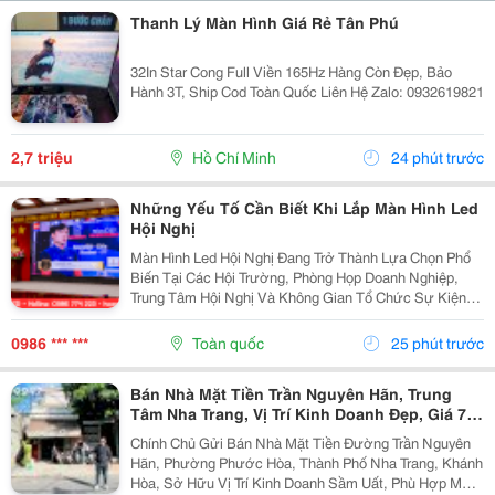
Thanh Lý Màn Hình Giá Rẻ Tân Phú
32In Star Cong Full Viền 165Hz Hàng Còn Đẹp, Bảo
Hành 3T, Ship Cod Toàn Quốc Liên Hệ Zalo: 0932619821
2,7 triệu
Hồ Chí Minh
24 phút trước
Những Yếu Tố Cần Biết Khi Lắp Màn Hình Led
Hội Nghị
Màn Hình Led Hội Nghị Đang Trở Thành Lựa Chọn Phổ
Biến Tại Các Hội Trường, Phòng Họp Doanh Nghiệp,
Trung Tâm Hội Nghị Và Không Gian Tổ Chức Sự Kiện
Nhờ Khả Năng Hiển Thị Hình Ảnh Lớn, Rõ Nét Và Ổn
Định. Tuy Nhiên, Để Lựa Chọn Được Hệ Thống...
0986 *** ***
Toàn quốc
25 phút trước
Bán Nhà Mặt Tiền Trần Nguyên Hãn, Trung
Tâm Nha Trang, Vị Trí Kinh Doanh Đẹp, Giá 7,4
Tỷ
Chính Chủ Gửi Bán Nhà Mặt Tiền Đường Trần Nguyên
Hãn, Phường Phước Hòa, Thành Phố Nha Trang, Khánh
Hòa, Sở Hữu Vị Trí Kinh Doanh Sầm Uất, Phù Hợp Mở