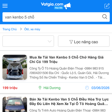
Trang Chủ
Ôtô, xe máy
Lọc nâng cao
Mua Xe Tải Van Kenbo 5 Chỗ Chở Hàng Giá
Chỉ Có 199 Triệu
Công Ty Ô Tô Hoàng Quân Điện Thoại -0984 983 915
/0904201506 Địa Chỉ : Quốc Lộ 5, Quán Gỏi, Hải Dương
Thông Số Xe Chiến Thắng - Kenbo Van 5 Chỗ . - Tải
Trọng Hàng Hóa : 650 Kg - Loại Nhiên Liệu: Xăng - Kích
Thước Lốp: 5.50 - 13 - Bảo Hành Đến...
199 triệu
Hải Dương
03/06/2026
Bán Xe Tải Kenbo Van 5 Chỗ Điều Hòa Trợ Lực
Đầy Đủ Liên Hệ Xem Xe Tại Ô Tô Hoàng Quân
Hải Dương
Công Ty Tnhh Auto Hoàng Quân Điện Thoại -0984 983