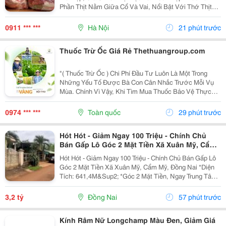
Phần Thịt Nằm Giữa Cổ Và Vai, Nổi Bật Với Thớ Thịt
Săn Chắc, Tỷ Lệ Nạc Cao Và Các Vân Mỡ Mảnh Phân
Bố Tự Nhiên . Sự Kết Hợp Hài Hòa Giữa Nạc Và Mỡ...
0911 *** ***
Hà Nội
21 phút trước
Thuốc Trừ Ốc Giá Rẻ Thethuangroup.com
"( Thuốc Trừ Ốc ) Chi Phí Đầu Tư Luôn Là Một Trong
Những Yếu Tố Được Bà Con Cân Nhắc Trước Mỗi Vụ
Mùa. Chính Vì Vậy, Khi Tìm Mua Thuốc Bảo Vệ Thực
Vật, Nhiều Người Thường Ưu Tiên Những Sản Phẩm
Có Mức Giá Hợp Lý Để Tiết Kiệm Ngân Sách. Tuy
0974 *** ***
Toàn quốc
29 phút trước
Nhiên, Giá...
Hót Hót - Giảm Ngay 100 Triệu - Chính Chủ
Bán Gấp Lô Góc 2 Mặt Tiền Xã Xuân Mỹ, Cẩm
Mỹ, Đồng Nai
Hót Hót - Giảm Ngay 100 Triệu - Chính Chủ Bán Gấp Lô
Góc 2 Mặt Tiền Xã Xuân Mỹ, Cẩm Mỹ, Đồng Nai *Diện
Tích: 641,4M&Sup2; *Góc 2 Mặt Tiền, Ngay Trung Tâm,
Thuận Tiện Kinh Doanh Đa Ngành Nghề. Cách Quốc Lộ
764 Chỉ Khoảng 400M. *Pháp Lý Sổ Hồng...
3,2 tỷ
Đồng Nai
57 phút trước
Kính Râm Nữ Longchamp Màu Đen, Giảm Giá