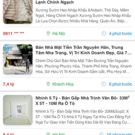
Lạnh Chính Ngạch
Xương Sườn Heo Nhập Khẩu &Ndash; Thịt Dày, Mềm
Ngọt, Hàng Chính Ngạch Xương Sườn Heo Nhập Khẩu
Là Lựa Chọn Được Nhiều Nhà Hàng, Quán Ăn, Bếp
Công Nghiệp Và Gia Đình Ưa Chuộng Nhờ Phần Thịt
Dày, Mềm Ngọt, Xương Nhỏ Và Hương Vị Thơm Ngon
0911 *** ***
Hà Nội
4 phút trước
Tự Nhiên ....
Bán Nhà Mặt Tiền Trần Nguyên Hãn, Trung
Tâm Nha Trang, Vị Trí Kinh Doanh Đẹp, Giá 7,4
Tỷ
Chính Chủ Gửi Bán Nhà Mặt Tiền Đường Trần Nguyên
Hãn, Phường Phước Hòa, Thành Phố Nha Trang, Khánh
Hòa, Sở Hữu Vị Trí Kinh Doanh Sầm Uất, Phù Hợp Mở
Cửa Hàng, Văn Phòng, Showroom Hoặc Đầu Tư Cho
Thuê Lâu Dài. Thông Tin Chi Tiết. - Địa Chỉ: Số...
7,4 tỷ
Khánh Hòa
6 phút trước
Nhỉnh 5 Tỷ - Bán Gấp Nhà Trịnh Văn Bô- 33M²
X 5T - 10M Ra Ô Tô
Nhỉnh 5 Tỷ - Bán Gấp Nhà Trịnh Văn Bô- 33M&Sup2; X
5T - 10M Ra Ô Tô Nhà 5 Tỷ Ngay Tại Khu Cao Đẳng Fpt
Ngã Tư Giao Văn Tiến Dũng Kéo Dài Đi Vào Đang Cực
Kỳ Đẹp. Căn Này Lại Có 5 Tầng, Gần Ô Tô, Gần Phố Và
Có Thể Vào Ở Ngay. 10M Ra Ô Tô,...
5,4 tỷ
Hà Nội
16 phút trước