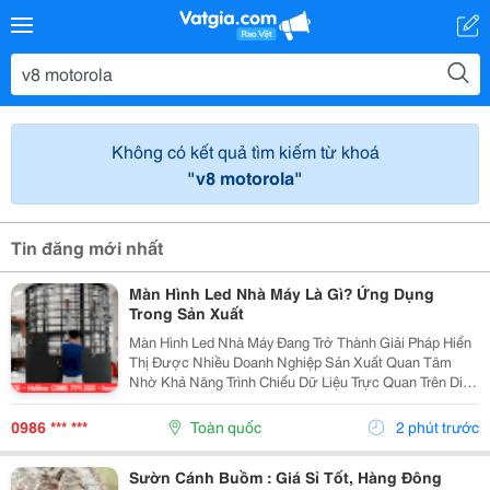
Không có kết quả tìm kiếm từ khoá
"v8 motorola"
Tin đăng mới nhất
Màn Hình Led Nhà Máy Là Gì? Ứng Dụng
Trong Sản Xuất
Màn Hình Led Nhà Máy Đang Trở Thành Giải Pháp Hiển
Thị Được Nhiều Doanh Nghiệp Sản Xuất Quan Tâm
Nhờ Khả Năng Trình Chiếu Dữ Liệu Trực Quan Trên Diện
Tích Lớn. Không Chỉ Phục Vụ Nhu Cầu Trình Chiếu Hình
Ảnh, Màn Hình Led Còn Có Thể Hỗ Trợ Theo Dõi Và...
0986 *** ***
Toàn quốc
2 phút trước
Sườn Cánh Buồm : Giá Sỉ Tốt, Hàng Đông