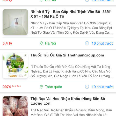
Nhỉnh 5 Tỷ - Bán Gấp Nhà Trịnh Văn Bô- 33M²
X 5T - 10M Ra Ô Tô
Nhỉnh 5 Tỷ - Bán Gấp Nhà Trịnh Văn Bô- 33M&Sup2; X
5T - 10M Ra Ô Tô Nhà 5 Tỷ Ngay Tại Khu Cao Đẳng Fpt
Ngã Tư Giao Văn Tiến Dũng Kéo Dài Đi Vào Đang Cực
Kỳ Đẹp. Căn Này Lại Có 5 Tầng, Gần Ô Tô, Gần Phố Và
Có Thể Vào Ở Ngay. 10M Ra Ô Tô,...
5,4 tỷ
Hà Nội
16 phút trước
Thuốc Trừ Ốc Giá Sỉ Thethuangroup.com
"( Thuốc Trừ Ốc ) Đối Với Các Cửa Hàng Vật Tư Nông
Nghiệp, Đại Lý Hoặc Khách Hàng Có Nhu Cầu Mua Với
Số Lượng Lớn, Giá Nhập Luôn Là Yếu Tố Ảnh Hưởng
Trực Tiếp Đến Hiệu Quả Kinh Doanh. Tuy Nhiên, Một
Nguồn Hàng Tốt Không Chỉ Dừng Lại Ở Mức Giá
0974 *** ***
Toàn quốc
19 phút trước
Cạnh...
Thịt Nạc Vai Heo Nhập Khẩu :Hàng Sẵn Số
Lượng Lớn
Thịt Nạc Vai Heo Nhập Khẩu &Ndash; Mềm Mọng, Vân
Mỡ Đẹp, Giá Sỉ Tốt Thịt Nạc Vai Heo Nhập Khẩu Là