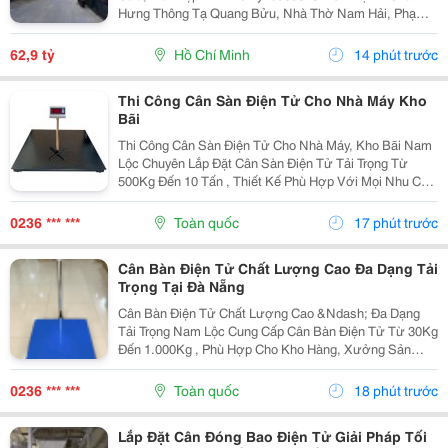
Hưng Thông Tạ Quang Bửu, Nhà Thờ Nam Hải, Phạm
Hùng, Cao Lổ, Thanh Loan... Sát Cầu Nguyễn Tri
Phương Qua Q.5, Q.1 + Tiện Ích: Chợ, Trường Học
62,9 tỷ
Hồ Chí Minh
14 phút trước
Các...
Thi Công Cân Sàn Điện Tử Cho Nhà Máy Kho
Bãi
Thi Công Cân Sàn Điện Tử Cho Nhà Máy, Kho Bãi Nam
Lộc Chuyên Lắp Đặt Cân Sàn Điện Tử Tải Trọng Từ
500Kg Đến 10 Tấn , Thiết Kế Phù Hợp Với Mọi Nhu Cầu
Sử Dụng Trong Sản Xuất Và Logistics. Cam Kết Khung
Cân Chắc Chắn. Loadcell Chính Hãng. ...
0236 *** ***
Toàn quốc
17 phút trước
Cân Bàn Điện Tử Chất Lượng Cao Đa Dạng Tải
Trọng Tại Đà Nẵng
Cân Bàn Điện Tử Chất Lượng Cao &Ndash; Đa Dạng
Tải Trọng Nam Lộc Cung Cấp Cân Bàn Điện Tử Từ 30Kg
Đến 1.000Kg , Phù Hợp Cho Kho Hàng, Xưởng Sản
Xuất, Siêu Thị, Cửa Hàng Và Doanh Nghiệp. Ưu Điểm
Nổi Bật ✔️ Kết Quả Cân Nhanh Và Chính Xác. ✔️ Mặt...
0236 *** ***
Toàn quốc
18 phút trước
Lắp Đặt Cân Đóng Bao Điện Tử Giải Pháp Tối