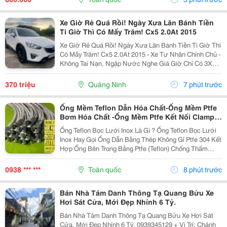
Xe Giờ Rẻ Quá Rồi! Ngày Xưa Lăn Bánh Tiền
Ti Giờ Thì Có Mấy Trăm! Cx5 2.0At 2015
Xe Giờ Rẻ Quá Rồi! Ngày Xưa Lăn Bánh Tiền Ti Giờ Thì
Có Mấy Trăm! Cx5 2.0At 2015 - Xe Tư Nhân Chính Chủ -
Không Tai Nạn, Ngập Nước Nghe Giá Giờ Chỉ Có 3Xx
Cụ Nào Ưng Alo Em! Liên Hệ: 0974078288 Xem Xe Tại:
Phú Diễn - Hà Nội
370 triệu
Quảng Ninh
7 phút trước
Ống Mềm Teflon Dẫn Hóa Chất-Ống Mềm Ptfe
Bơm Hóa Chất -Ống Mềm Ptfe Kết Nối Clamp-
Ống Mềm Ptfe Kết Nối Mặt Bích-Ống Mềm Ptfe
Ống Teflon Bọc Lưới Inox Là Gì ? Ống Teflon Bọc Lưới
Kết Nối Ren Côn Lõm-Ống Mềm Ptfe Kết Nối
Inox Hay Gọi Ống Dẫn Bằng Thép Không Gỉ Ptfe 304 Kết
Rắc Co Vi Sinh-Ống Mềm Ptfe Kết Nối Ren
Hợp Ống Bên Trong Bằng Ptfe (Teflon) Chống Thấm
Ngoài
Chất Lỏng Với Lớp Vỏ Ngoài Bện Bằng Thép Không Gỉ
304 Để Tăng Cường Khả Năng Chịu Áp Lực Và...
0938 *** ***
Toàn quốc
8 phút trước
Bán Nhà Tám Danh Thông Tạ Quang Bửu Xe
Hơi Sát Cửa, Mới Đẹp Nhỉnh 6 Tỷ.
Bán Nhà Tám Danh Thông Tạ Quang Bửu Xe Hơi Sát
Cửa, Mới Đẹp Nhỉnh 6 Tỷ. 0939345129 + Vị Trí: Chánh