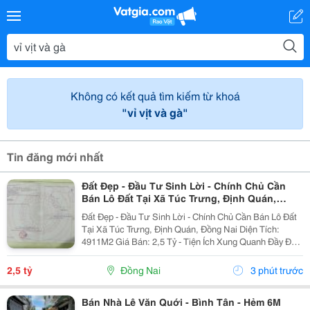
Không có kết quả tìm kiếm từ khoá
"vỉ vịt và gà"
Tin đăng mới nhất
Đất Đẹp - Đầu Tư Sinh Lời - Chính Chủ Cần
Bán Lô Đất Tại Xã Túc Trưng, Định Quán,
Đồng Nai
Đất Đẹp - Đầu Tư Sinh Lời - Chính Chủ Cần Bán Lô Đất
Tại Xã Túc Trưng, Định Quán, Đồng Nai Diện Tích:
4911M2 Giá Bán: 2,5 Tỷ - Tiện Ích Xung Quanh Đầy Đủ
Gần Chợ, Trường Học,.. - Khu Vực Dân Cư Thân Thiện
An Ninh Tốt - Giao Thông Thuận Tiện Đi...
2,5 tỷ
Đồng Nai
3 phút trước
Bán Nhà Lê Văn Quới - Bình Tân - Hẻm 6M