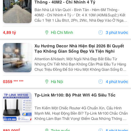
Thông - 40M2 - Chỉ Nhỉnh 4 Tỷ
Bán Nhà Lê Văn Quới - Bình Tân - Hẻm 6M Thông -
40M2 - Chỉ Nhỉnh 4 Tỷ ✅ Dt: 4 X 10M (40M&Sup2;) Kết
Cấu 1 Trệt 1 Lầu Btct, 2Pn, 2Wc, Nhà Đẹp Vào Ở Ngay.
Hẻm Xe Tải 6M Thông, Chỉ 1 Xẹt, Sát Mặt Tiền. Vị Trí
Đẹp, Kết Nối Thoại Ngọc Hầu - Phan...
4,89 tỷ
Hồ Chí Minh
3 phút trước
Xu Hướng Decor Nhà Hiện Đại 2026 Bí Quyết
Tạo Không Gian Sống Đẹp Và Tiện Nghi
Attention &Ndash; Một Ngôi Nhà Đẹp Bắt Đầu Từ
Những Chi Tiết Nhỏ Bạn Không Cần Phải Đầu Tư Hàng
Chục Triệu Đồng Để Sở Hữu Một Không Gian Sống Đẹp.
Chỉ Với Vài Món Đồ Decor Phù Hợp Như Ghế Lười, Đèn
Trang Trí, Thảm Trải Sàn Hay Tranh Treo Tường, Căn...
0359 *** ***
Hà Nội
4 phút trước
Tp-Link Mr100: Bộ Phát Wifi 4G Siêu Tốc
Tìm Kiếm Một Chiếc Router 4G Chuẩn Xịn, Cấu Hình
Mạnh Mẽ, Hoạt Động Bền Bỉ? Tp-Link Mr100 Chắc Chắn
Không Làm Bạn Thất Vọng! Điểm Qua Những Thông Số
Đáng Tiền Của Em Nó: Chuẩn Mạng: 4G Lte Tốc Độ Tải
Xuống 150Mbps, Tải Lên 50Mbps. Tốc Độ Wifi:...
₫
880.000
Toàn quốc
5 phút trước