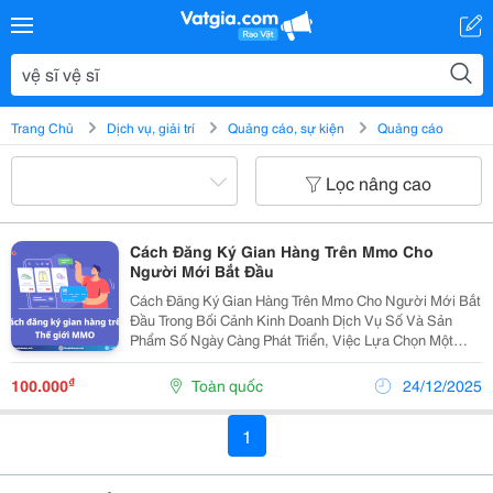
Trang Chủ
Dịch vụ, giải trí
Quảng cáo, sự kiện
Quảng cáo
Lọc nâng cao
Cách Đăng Ký Gian Hàng Trên Mmo Cho
Người Mới Bắt Đầu
Cách Đăng Ký Gian Hàng Trên Mmo Cho Người Mới Bắt
Đầu Trong Bối Cảnh Kinh Doanh Dịch Vụ Số Và Sản
Phẩm Số Ngày Càng Phát Triển, Việc Lựa Chọn Một
Nền Tảng Phí Thấp &Ndash; Dễ Duyệt &Ndash; Ít Rào
Cản Là Yếu Tố Sống Còn Với Người Mới. Thay Vì Phụ...
₫
100.000
Toàn quốc
24/12/2025
1