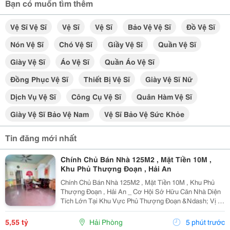
Bạn có muốn tìm thêm
Vệ Sĩ Vệ Sĩ
Vệ Sĩ
Vệ Sĩ
Bảo Vệ Vệ Sĩ
Đồ Vệ Sĩ
Nón Vệ Sĩ
Chó Vệ Sĩ
Giầy Vệ Sĩ
Quần Vệ Sĩ
Giày Vệ Sĩ
Áo Vệ Sĩ
Quần Áo Vệ Sĩ
Đồng Phục Vệ Sĩ
Thiết Bị Vệ Sĩ
Giày Vệ Sĩ Nữ
Dịch Vụ Vệ Sĩ
Công Cụ Vệ Sĩ
Quân Hàm Vệ Sĩ
Giày Vệ Sĩ Bảo Vệ Nam
Vệ Sĩ Bảo Vệ Sức Khỏe
Tin đăng mới nhất
Chính Chủ Bán Nhà 125M2 , Mặt Tiền 10M ,
Khu Phủ Thượng Đoạn , Hải An
Chính Chủ Bán Nhà 125M2 , Mặt Tiền 10M , Khu Phủ
Thượng Đoạn , Hải An _ Cơ Hội Sở Hữu Căn Nhà Diện
Tích Lớn Tại Khu Vực Phủ Thượng Đoạn &Ndash; Vị Trí
Đẹp, Ngõ Rộng, Ô Tô Chỉ Cách Nhà Vài Bước Chân.
Phù Hợp An Cư Hoặc Đầu Tư Lâu Dài. * Thông Tin...
5,55 tỷ
Hải Phòng
5 phút trước