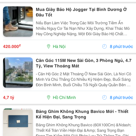
Mua Giày Bảo Hộ Jogger Tại Bình Dương Ở
Đâu Tốt
Nếu Bạn Làm Việc Trong Các Môi Trường Tiềm Ẩn
Nhiều Nguy Cơ Tai Nạn Như Xây Dựng, Khai Thác Mỏ
Hay Công Nghiệp Nặng, Một Đôi Giày Bảo Hộ Chất
Lượng Là Trang Bị Không Thể Thiếu Để Bảo Vệ Đôi
Chân. Safety Jogger Là Thương Hiệu Giày Bảo Hộ Nổi
₫
420.000
Hà Nội
8 phút trước
Tiếng Với...
Căn Góc 115M New Sài Gòn, 3 Phòng Ngủ, 4.7
Tỷ, View Thoáng Mát
- Căn Hộ Góc 2 Mặt Thoáng Ở New Sài Gòn, Là Nơi Cô
Minh Và Chú Thắng Có Nhiều Kỷ Niệm Đẹp, Buổi Sáng
Đón Bình Minh, Buổi Chiều Tối Ngồi Quây Quần Bên Gia
Đình. Nay Chuẩn Bị Sang Ở Căn Biệt Thự Nên Đành
Gửi Gắm Căn Hộ Này Lại Với Giá 4.7 Tỷ - Căn Hộ...
4,7 tỷ
Hồ Chí Minh
8 phút trước
Bảng Ghim Không Khung Bavico Mới - Thiết
Kế Hiện Đại, Sang Trọng
Bảng Ghim Không Khung Bavico (60X100Cm) &Ndash;
Thiết Kế Tràn Viền Hiện Đại &Amp; Sang Trọng Bạn
Đang Tìm Kiếm Một Giải Pháp Lưu Trữ Thông Tin, Ghi