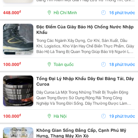
Chú Công Việc Vừa Tiện Lợi Vừa Nâng Tầm Thẩm Mỹ
Cho Không Gian Sống Và Làm Việc? Bảng Ghim
₫
448.000
Hồ Chí Minh
16 phút trước
Không...
Đặc Điểm Của Giày Bảo Hộ Chống Nước Nhập
Khẩu
Trong Các Ngành Xây Dựng, Cơ Khí, Sản Xuất, Dầu
Khí, Logistics, Kho Vận Hay Chế Biến Thực Phẩm, Giày
Bảo Hộ Là Trang Bị Quan Trọng Giúp Bảo Vệ Người Lao
Động Trước Những Nguy Cơ Tiềm Ẩn Trong Môi Trường
Làm Việc. Đối Với Những Công Việc Thường Xuyên...
₫
100.000
Toàn quốc
18 phút trước
Tổng Đại Lý Nhập Khẩu Dây Đai Băng Tải, Dây
Curoa
Dây Curoa Là Một Trong Những Thiết Bị Truyền Động
Quan Trọng Được Sử Dụng Rộng Rãi Trong Công
Nghiệp Và Trong Đời Sống. Dây Thường Được Làm
Bằng Cao Su Tổng Hợp Có Nguồn Gốc Từ Dầu Mỏ, Bên
Trong Có Hoặc Không Có Lõi Thép. Dây Curoa Truyền
₫
100.000
Hà Nội
19 phút trước
Động...
Không Gian Sống Đẳng Cấp, Cạnh Phú Mỹ
Hưng, Thang Máy Xin Xò