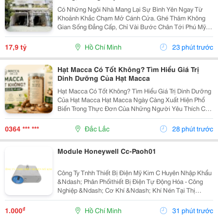
Có Những Ngôi Nhà Mang Lại Sự Bình Yên Ngay Từ
Khoảnh Khắc Chạm Mở Cánh Cửa. Ghé Thăm Không
Gian Sống Đẳng Cấp, Chỉ Vài Bước Chân Tới Phú Mỹ
Hưng: - Vị Trí: Kdc Tân Mỹ, Đường Rộng 20M Thông
Thoáng - Diện Tích: 5 &Times; 18M &Bull; 1 Trệt 3 Lầu...
17,9 tỷ
Hồ Chí Minh
23 phút trước
Hạt Macca Có Tốt Không? Tìm Hiểu Giá Trị
Dinh Dưỡng Của Hạt Macca
Hạt Macca Có Tốt Không? Tìm Hiểu Giá Trị Dinh Dưỡng
Của Hạt Macca Hạt Macca Ngày Càng Xuất Hiện Phổ
Biến Trong Thực Đơn Của Những Người Yêu Thích Các
Loại Hạt Dinh Dưỡng. Với Vị Béo Nhẹ, Thơm Bùi Và
Cách Sử Dụng Đơn Giản, Macca Có Thể Trở Thành
0364 *** ***
Đắc Lắc
28 phút trước
Món...
Module Honeywell Cc-Paoh01
Công Ty Tnhh Thiết Bị Điện Mỹ Kim C Huyên Nhập Khẩu
&Ndash; Phân Phốithiết Bị Điện Tự Động Hóa - Công
Nghiệp &Ndash; Cơ Khí &Ndash; Khí Nén Tại Thị
Trường Việt Nam. Những Thương Hiệu Mà Mỹ Kim
Thường Xuyên Phân Phối: Yaskawa &Ndash;
₫
1.000
Hồ Chí Minh
31 phút trước
Panasonic...