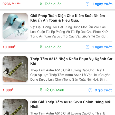
Đặc Điểm ✔️ Đo Lưu Lượng Chính Xác. ✔️ Kết Nối...
0236 *** ***
Toàn quốc
1 ngày trước
Giải Pháp Toàn Diện Cho Kiểm Soát Nhiễm
Khuẩn An Toàn & Hiệu Quả.
Vật Liệu Đóng Gói Tiệt Trùng Dùng Một Lần Với Các
Loại Cuộn Túi Ép Phồng Và Túi Ép Dẹt Cho Phép Khử
Trùng An Toàn Và Lưu Trữ Các Vật Liệu Y Tế Có Kích
Cỡ Và Ứng Dụng Khác Nhau. Các Cuộn Túi Ép Tiệt
Trùng Được Làm Bằng 2 Lớp: Giấy Và Màng Film, Hai...
₫
10.000
Toàn quốc
1 ngày trước
Thép Tấm A515 Nhập Khẩu Phục Vụ Ngành Cơ
Khí
Thép Tấm Astm A515 Chất Lượng Cao Cho Thiết Bị
Chịu Áp Lực Thép Tấm Astm A515 Là Vật Liệu Chuyên
Dụng Được Lựa Chọn Trong Sản Xuất Nồi Hơi, Bình
Chịu Áp, Bồn Chứa Công Nghiệp Và Các Thiết Bị Làm
Việc Ở Nhiệt Độ Cao. Với Khả Năng Chịu Áp Lực Tốt,
₫
1.000
Hồ Chí Minh
9 giờ trước
Độ...
Báo Giá Thép Tấm A515 Gr70 Chính Hãng Mới
Nhất
Thép Tấm Astm A515 Chất Lượng Cao Cho Thiết Bị