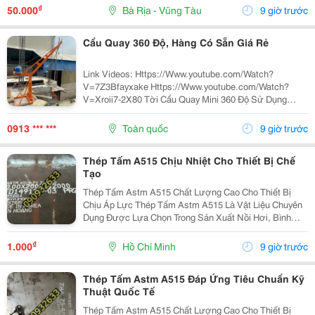
(Mild Steel) Và Thép Không Gỉ (Stainless Steel),...
₫
50.000
Bà Rịa - Vũng Tàu
9 giờ trước
Cẩu Quay 360 Độ, Hàng Có Sẵn Giá Rẻ
Link Videos: Https://Www.youtube.com/Watch?
V=7Z3Bfayxake Https://Www.youtube.com/Watch?
V=Xroii7-2X80 Tời Cẩu Quay Mini 360 Độ Sử Dụng
Động Cơ Điện 1 Pha 220V Dùng Với Mục Đích Nâng Hạ
Các Vật Liệu Xây Dựng Hoặc Các Vật Dụng,...
0913 *** ***
Toàn quốc
9 giờ trước
Thép Tấm A515 Chịu Nhiệt Cho Thiết Bị Chế
Tạo
Thép Tấm Astm A515 Chất Lượng Cao Cho Thiết Bị
Chịu Áp Lực Thép Tấm Astm A515 Là Vật Liệu Chuyên
Dụng Được Lựa Chọn Trong Sản Xuất Nồi Hơi, Bình
Chịu Áp, Bồn Chứa Công Nghiệp Và Các Thiết Bị Làm
Việc Ở Nhiệt Độ Cao. Với Khả Năng Chịu Áp Lực Tốt,
₫
1.000
Hồ Chí Minh
9 giờ trước
Độ...
Thép Tấm Astm A515 Đáp Ứng Tiêu Chuẩn Kỹ
Thuật Quốc Tế
Thép Tấm Astm A515 Chất Lượng Cao Cho Thiết Bị