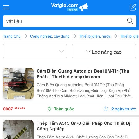
Trang Chủ
Công nghiệp, xây dựng
Thiết bị điện, nước
Thiết bị đi
Lọc nâng cao
Cảm Biến Quang Autonics Ben10M-Tfr (Thu
Phát) - Thietbidienmykim.com
Cảm Biến Quang Autonics Ben10M-Tfr (Thu Phát)
Ben10M-Tfr - Cảm Biến Quang Điện Loại Điện Áp Phổ
Thông Ac/Dc &Middot; Loại Phát Hiện : Loại Thu Phát
&Middot; Khoảng Cách Phát Hiện : 10M &Middot;
Khoảng Cách Phát Hiện : Vật Liệu ... Công Ty...
0907 *** ***
Toàn quốc
2 ngày trước
Thép Tấm A515 Gr70 Giải Pháp Cho Thiết Bị
Công Nghiệp
Thép Tấm Astm A515 Chất Lượng Cao Cho Thiết Bị