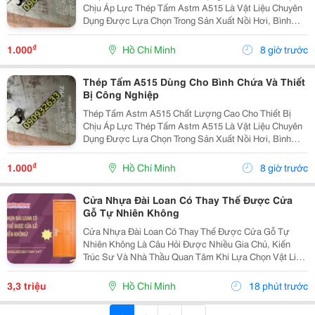
Chịu Áp Lực Thép Tấm Astm A515 Là Vật Liệu Chuyên
Dụng Được Lựa Chọn Trong Sản Xuất Nồi Hơi, Bình
Chịu Áp, Bồn Chứa Công Nghiệp Và Các Thiết Bị Làm
Việc Ở Nhiệt Độ Cao. Với Khả Năng Chịu Áp Lực Tốt,
₫
1.000
Hồ Chí Minh
8 giờ trước
Độ...
Thép Tấm A515 Dùng Cho Bình Chứa Và Thiết
Bị Công Nghiệp
Thép Tấm Astm A515 Chất Lượng Cao Cho Thiết Bị
Chịu Áp Lực Thép Tấm Astm A515 Là Vật Liệu Chuyên
Dụng Được Lựa Chọn Trong Sản Xuất Nồi Hơi, Bình
Chịu Áp, Bồn Chứa Công Nghiệp Và Các Thiết Bị Làm
Việc Ở Nhiệt Độ Cao. Với Khả Năng Chịu Áp Lực Tốt,
₫
1.000
Hồ Chí Minh
8 giờ trước
Độ...
Cửa Nhựa Đài Loan Có Thay Thế Được Cửa
Gỗ Tự Nhiên Không
Cửa Nhựa Đài Loan Có Thay Thế Được Cửa Gỗ Tự
Nhiên Không Là Câu Hỏi Được Nhiều Gia Chủ, Kiến
Trúc Sư Và Nhà Thầu Quan Tâm Khi Lựa Chọn Vật Liệu
Cửa Cho Các Công Trình Hiện Đại. Trong Bối Cảnh Giá
Gỗ Tự Nhiên Ngày Càng Cao, Khai Thác Gỗ Gây Áp
3,3 triệu
Hồ Chí Minh
18 phút trước
Lực Lên...