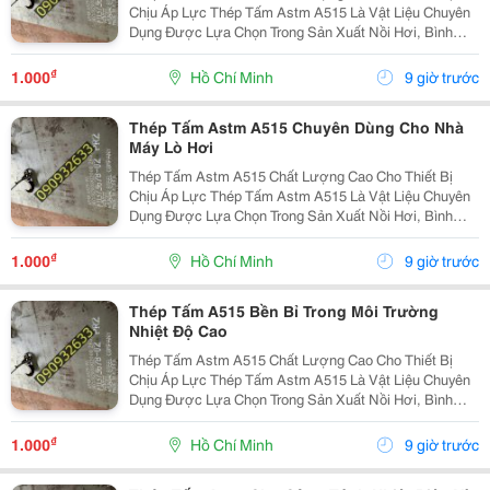
Chịu Áp Lực Thép Tấm Astm A515 Là Vật Liệu Chuyên
Dụng Được Lựa Chọn Trong Sản Xuất Nồi Hơi, Bình
Chịu Áp, Bồn Chứa Công Nghiệp Và Các Thiết Bị Làm
Việc Ở Nhiệt Độ Cao. Với Khả Năng Chịu Áp Lực Tốt,
₫
1.000
Hồ Chí Minh
9 giờ trước
Độ...
Thép Tấm Astm A515 Chuyên Dùng Cho Nhà
Máy Lò Hơi
Thép Tấm Astm A515 Chất Lượng Cao Cho Thiết Bị
Chịu Áp Lực Thép Tấm Astm A515 Là Vật Liệu Chuyên
Dụng Được Lựa Chọn Trong Sản Xuất Nồi Hơi, Bình
Chịu Áp, Bồn Chứa Công Nghiệp Và Các Thiết Bị Làm
Việc Ở Nhiệt Độ Cao. Với Khả Năng Chịu Áp Lực Tốt,
₫
1.000
Hồ Chí Minh
9 giờ trước
Độ...
Thép Tấm A515 Bền Bỉ Trong Môi Trường
Nhiệt Độ Cao
Thép Tấm Astm A515 Chất Lượng Cao Cho Thiết Bị
Chịu Áp Lực Thép Tấm Astm A515 Là Vật Liệu Chuyên
Dụng Được Lựa Chọn Trong Sản Xuất Nồi Hơi, Bình
Chịu Áp, Bồn Chứa Công Nghiệp Và Các Thiết Bị Làm
Việc Ở Nhiệt Độ Cao. Với Khả Năng Chịu Áp Lực Tốt,
₫
1.000
Hồ Chí Minh
9 giờ trước
Độ...