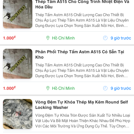
Thép Tấm A515 Cho Công Trình Nhiệt Điện Và
Hóa Dầu
Thép Tấm Astm A515 Chất Lượng Cao Cho Thiết Bị
Chịu Áp Lực Thép Tấm Astm A515 Là Vật Liệu Chuyên
Dụng Được Lựa Chọn Trong Sản Xuất Nồi Hơi, Bình
Chịu Áp, Bồn Chứa Công Nghiệp Và Các Thiết Bị Làm
Việc Ở Nhiệt Độ Cao. Với Khả Năng Chịu Áp Lực Tốt,
₫
1.000
Hồ Chí Minh
9 giờ trước
Độ...
Phân Phối Thép Tấm Astm A515 Có Sẵn Tại
Kho
Thép Tấm Astm A515 Chất Lượng Cao Cho Thiết Bị
Chịu Áp Lực Thép Tấm Astm A515 Là Vật Liệu Chuyên
Dụng Được Lựa Chọn Trong Sản Xuất Nồi Hơi, Bình
Chịu Áp, Bồn Chứa Công Nghiệp Và Các Thiết Bị Làm
Việc Ở Nhiệt Độ Cao. Với Khả Năng Chịu Áp Lực Tốt,
₫
1.000
Hồ Chí Minh
9 giờ trước
Độ...
Vòng Đệm Tự Khóa Thép Mạ Kẽm Round Self
Locking Washer
Vòng Đệm Tự Khóa Tròn Được Sản Xuất Từ Nhiều Loại
Vật Liệu Và Bề Mặt Hoàn Thiện Khác Nhau Để Phù Hợp
Với Các Môi Trường Và Ứng Dụng Cụ Thể. Tùy Chọn
Vật Liệu: Các Vật Liệu Phổ Biến Bao Gồm Thép Nhẹ