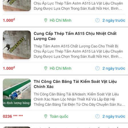
Chịu Áp Lực Thép Tấm Astm A515 Là Vật Liệu Chuyên
Dụng Được Lựa Chọn Trong Sản Xuất Nồi Hơi, Bình
Chịu Áp, Bồn Chứa Công Nghiệp Và Các Thiết Bị Làm
Việc Ở Nhiệt Độ Cao. Với Khả Năng Chịu Áp Lực Tốt,
₫
1.000
Hồ Chí Minh
2 ngày trước
Độ...
Cung Cấp Thép Tấm A515 Chịu Nhiệt Chất
Lượng Cao
Thép Tấm Astm A515 Chất Lượng Cao Cho Thiết Bị
Chịu Áp Lực Thép Tấm Astm A515 Là Vật Liệu Chuyên
Dụng Được Lựa Chọn Trong Sản Xuất Nồi Hơi, Bình
Chịu Áp, Bồn Chứa Công Nghiệp Và Các Thiết Bị Làm
Việc Ở Nhiệt Độ Cao. Với Khả Năng Chịu Áp Lực Tốt,
₫
1.000
Hồ Chí Minh
2 ngày trước
Độ...
Thi Công Cân Băng Tải Kiểm Soát Vật Liệu
Chính Xác
Thi Công Cân Băng Tải &Ndash; Kiểm Soát Vật Liệu
Chính Xác Nam Lộc Nhận Thiết Kế Và Lắp Đặt Hệ
Thống Cân Băng Tải Điện Tử Cho Dây Chuyền Sản Xuất
Công Nghiệp. Ưu Điểm Nổi Bật ✔️ Định Lượng Liên Tục.
✔️ Sai Số Thấp. ✔️ Dễ Dàng Tích Hợp Plc Và Phần...
0236 *** ***
Toàn quốc
2 ngày trước