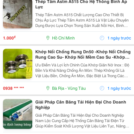
Thép Tấm Astm A515 Cho Hệ Thống Bình Áp
Lực
Thép Tấm Astm A515 Chất Lượng Cao Cho Thiết Bị
Chịu Áp Lực Thép Tấm Astm A515 Là Vật Liệu Chuyên
Dụng Được Lựa Chọn Trong Sản Xuất Nồi Hơi, Bình
Chịu Áp, Bồn Chứa Công Nghiệp Và Các Thiết Bị Làm
Việc Ở Nhiệt Độ Cao. Với Khả Năng Chịu Áp Lực Tốt,
₫
1.000
Hồ Chí Minh
1 ngày trước
Độ...
Khớp Nối Chống Rung Dn50 -Khớp Nối Chống
Rung Cao Su- Khớp Nối Mềm Cao Su -Khớp
Nối Mềm Inox Mặt Bích -Khớp Nối Mềm Chống
Ưu Điểm Và Lợi Ích Chính Của Khớp Giãn Nở Inox : Độ
Rung- Khớp Nối Mềm Inox 304-Khớp Giãn Nở
Bền Và Khả Năng Chống Ăn Mòn: Thép Không Gỉ Là
Kim Loại-Khopnoimem-Khopgiannoinox
Vật Liệu Bền, Chống Ăn Mòn, Đặc Biệt Là Trong Các
Ứng Dụng Nhiệt Độ Cao. Tiết Kiệm Không Gian Và Chi
Phí: Chúng Thường Tiết Kiệm Không Gian Hơn...
0938 *** ***
Bà Rịa - Vũng Tàu
1 ngày trước
Giải Pháp Cân Băng Tải Hiện Đại Cho Doanh
Nghiệp
Giải Pháp Cân Băng Tải Hiện Đại Cho Doanh Nghiệp
Nam Lộc Cung Cấp Hệ Thống Cân Băng Tải Điện Tử
Giúp Kiểm Soát Khối Lượng Vật Liệu Liên Tục, Nâng
Cao Hiệu Quả Quản Lý Và Tối Ưu Quy Trình Sản Xuất.