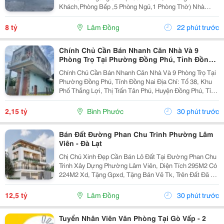
Khách,Phòng Bếp ,5 Phòng Ngủ,1 Phòng Thờ) Nhà
Trống ,Sổ Sẳn Công Chứng Ngay Trong Ngày 1 Trệt ,1
Lầu ,1 Áp Mái ( Có Sân Đậu Xe Ôtô Trong Nhà ) -
8 tỷ
Lâm Đồng
22 phút trước
Hướng...
Chính Chủ Cần Bán Nhanh Căn Nhà Và 9
Phòng Trọ Tại Phường Đồng Phú, Tỉnh Đồng
Nai
Chính Chủ Cần Bán Nhanh Căn Nhà Và 9 Phòng Trọ Tại
Phường Đồng Phú, Tỉnh Đồng Nai Địa Chỉ: Tổ 38, Khu
Phố Thắng Lợi, Thị Trấn Tân Phú, Huyện Đồng Phú, Tỉnh
Bình Phước Diện Tích: 250M2 (5X50M; Thổ Cư 50M2)
Giá Bán: 2 Tỷ 150 Triệu - Kết Cấu: 1 Căn...
2,15 tỷ
Bình Phước
30 phút trước
Bán Đất Đường Phan Chu Trinh Phường Lâm
Viên - Đà Lạt
Chị Chủ Xinh Đẹp Cần Bán Lô Đất Tại Đường Phan Chu
Trinh Xây Dựng Phường Lâm Viên, Diện Tích 295M2 Có
224M2 Xd, Tặng Gpxd, Tặng Bản Vẽ Tk, Trên Đất Đã Ép
Cọc Giá 12.5Ty Liên Hệ 0917786186
12,5 tỷ
Lâm Đồng
30 phút trước
Tuyển Nhân Viên Văn Phòng Tại Gò Vấp - 2