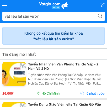
Không có kết quả tìm kiếm từ khoá
"vật liệu lát sân vườn"
Tin đăng mới nhất
Tuyển Nhân Viên Văn Phòng Tại Gò Vấp - 2
Nam Và 2 Nữ
Tuyển Nhân Viên Văn Phòng Tại Gò Vấp - 2 Nam Và 2
Nữ Nhân Viên Văn Phòng: (Là Sinh Viên Hoặc Đã Tốt
Nghiệp Cao Đẳng/ Đại Học) 1/ Vị Trí: Nhân Viên Full
Time (2 Nam 2 Nữ) Ca Làm: 13:00 Đến 21:00 (1 Tháng
Được Nghỉ Phép 1 Ngày, Và Hưởng Các Ngày...
₫
26.000
Hồ Chí Minh
5 phút trước
Tuyển Dụng Giáo Viên Ielts Tại Quận Gò Vấp