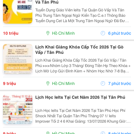
Và Tân Phú
Tuyển Dụng Giáo Viên Ielts Tại Quận Gò Vấp Và Tân
Phú Trung Tâm Ngoại Ngữ Kiến Tạo C.e.t Thông Báo
Tuyển Dụng Cet Là Một Trung Tâm Ngoại Ngữ Đã Được
Thành Lập 16 Năm Chuyên Về Chương Trình Anh Văn
Học Thuật Ielts &Ndash; Toefl Ibt. Trung Tâm...
10 triệu
Hồ Chí Minh
6 phút trước
Lịch Khai Giảng Khóa Cấp Tốc 2026 Tại Gò
Vấp / Tân Phú
Lịch Khai Giảng Khóa Cấp Tốc 2026 Tại Gò Vấp / Tân
Phú ≫≫≫Nhóm Lớp 3 Tháng/ Đóng Tiền Hp Theo Khóa +
Lịch Mở Lớp Gửi Đính Kèm + Nhóm Học Nhờ 7-8 Bạn/
Lớp + Giáo Trình Ielts Có Band Điểm Lộ Trình, Sách
Nước Ngoài Bám Sát + Chia Đều 4 Kỹ...
9 triệu
Hồ Chí Minh
7 phút trước
Lịch Học Ielts Tại Cet Năm 2026 Tại Tân Phú
Lịch Học Ielts Tại Cet Năm 2026 Tại Tân Phú Học Phí
Shock Nhất Tại Quận Tân Phú Tháng 07 1/ Ielts
Improver Tối 2 4 6 Khai Giảng: 13/07/2026 Khung Giờ:
18:00 Đến 21:00 Học Phí Ưu Đãi 5% Khi Đăng Ký 2/ Ielts
Basic Tối 3 5 7 Khai...
9 triệu
Hồ Chí Minh
8 phút trước