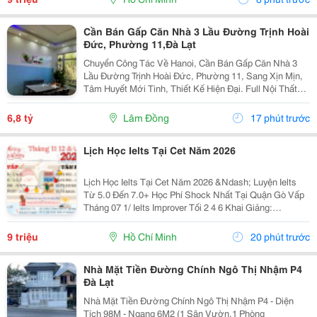
Cần Bán Gấp Căn Nhà 3 Lầu Đường Trịnh Hoài
Đức, Phường 11,Đà Lạt
Chuyển Công Tác Về Hanoi, Cần Bán Gấp Căn Nhà 3
Lầu Đường Trịnh Hoài Đức, Phường 11, Sang Xịn Mịn,
Tâm Huyết Mới Tinh, Thiết Kế Hiện Đại. Full Nội Thất
Giá Siêu Rẻ: - Diện Tích 150 M2 - Hẻm Ô Tô 4 M, Cách
Trung Tâm 5 Km, Đường Trịnh Hoài Đức, Gần...
6,8 tỷ
Lâm Đồng
17 phút trước
Lịch Học Ielts Tại Cet Năm 2026
Lịch Học Ielts Tại Cet Năm 2026 &Ndash; Luyện Ielts
Từ 5.0 Đến 7.0+ Học Phí Shock Nhất Tại Quận Gò Vấp
Tháng 07 1/ Ielts Improver Tối 2 4 6 Khai Giảng:
13/07/2026 Khung Giờ: 18:00 Đến 21:00 Học Phí Ưu Đãi
5% Khi Đăng Ký 2/ Ielts...
9 triệu
Hồ Chí Minh
20 phút trước
Nhà Mặt Tiền Đường Chính Ngô Thị Nhậm P4
Đà Lạt
Nhà Mặt Tiền Đường Chính Ngô Thị Nhậm P4 - Diện
Tích 98M - Ngang 6M2 (1 Sân Vườn,1 Phòng