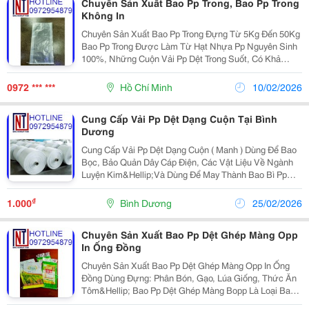
Chuyên Sản Xuất Bao Pp Trong, Bao Pp Trong
Không In
Chuyên Sản Xuất Bao Pp Trong Đựng Từ 5Kg Đến 50Kg
Bao Pp Trong Được Làm Từ Hạt Nhựa Pp Nguyên Sinh
100%, Những Cuộn Vải Pp Dệt Trong Suốt, Có Khả
Năng Nhìn Thấu Sản Phẩm Bên Trong. Bao Pp Dệt Trong
Là Sản Phẩm Có Tính Cơ Lý, Độ Bền Tốt, Chịu Lực...
0972 *** ***
Hồ Chí Minh
10/02/2026
Cung Cấp Vải Pp Dệt Dạng Cuộn Tại Bình
Dương
Cung Cấp Vải Pp Dệt Dạng Cuộn ( Manh ) Dùng Để Bao
Bọc, Bảo Quản Dây Cáp Điện, Các Vật Liệu Về Ngành
Luyện Kim&Hellip;Và Dùng Để May Thành Bao Bì Pp
Dệt. Khổ Vải Ống Tròn: 30 Cm &Ndash; 135 Cm Trọng
Lượng: 65 G/M2 &Ndash; 150 G/M2 Độ Dày...
₫
1.000
Bình Dương
25/02/2026
Chuyên Sản Xuất Bao Pp Dệt Ghép Màng Opp
In Ống Đồng
Chuyên Sản Xuất Bao Pp Dệt Ghép Màng Opp In Ống
Đồng Dùng Đựng: Phân Bón, Gạo, Lúa Giống, Thức Ăn
Tôm&Hellip; Bao Pp Dệt Ghép Màng Bopp Là Loại Bao
Bì Được Sản Xuất Bằng Cách Ghép Nhiều Lớp Vải Pp