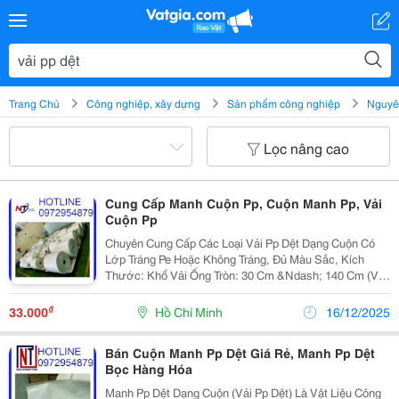
Trang Chủ
Công nghiệp, xây dựng
Sản phẩm công nghiệp
Nguyên
Lọc nâng cao
Cung Cấp Manh Cuộn Pp, Cuộn Manh Pp, Vải
Cuộn Pp
Chuyên Cung Cấp Các Loại Vải Pp Dệt Dạng Cuộn Có
Lớp Tráng Pe Hoặc Không Tráng, Đủ Màu Sắc, Kích
Thước: Khổ Vải Ống Tròn: 30 Cm &Ndash; 140 Cm (Vải
Manh Hoặc Vải Ống Tròn) Trọng Lượng: 65 G/M2
&Ndash; 150 G/M2 Độ Dày Tráng: 18 G/M2 &Ndash; 25
₫
33.000
Hồ Chí Minh
16/12/2025
G/M2...
Bán Cuộn Manh Pp Dệt Giá Rẻ, Manh Pp Dệt
Bọc Hàng Hóa
Manh Pp Dệt Dạng Cuộn (Vải Pp Dệt) Là Vật Liệu Công