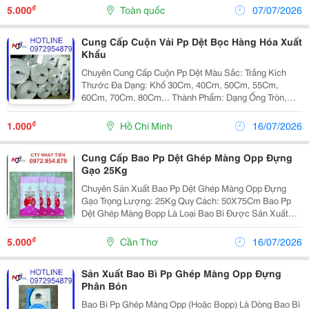
Chuyển Hàng Hóa, Đồng Thời Tăng Khả Năng Chống...
₫
5.000
Toàn quốc
07/07/2026
Cung Cấp Cuộn Vải Pp Dệt Bọc Hàng Hóa Xuất
Khẩu
Chuyên Cung Cấp Cuộn Pp Dệt Màu Sắc: Trắng Kích
Thước Đa Dạng: Khổ 30Cm, 40Cm, 50Cm, 55Cm,
60Cm, 70Cm, 80Cm... Thành Phẩm: Dạng Ống Tròn,
Manh Đơn ( 1 Lớp) Định Lượng Dệt Từ 65Gr/M2 Đến
150Gr/M2 ✓ Nh Ậ N S Ả N Xu Ấ T Theo Đơ N Đặ T H À
₫
1.000
Hồ Chí Minh
16/07/2026
Ng C...
Cung Cấp Bao Pp Dệt Ghép Màng Opp Đựng
Gạo 25Kg
Chuyên Sản Xuất Bao Pp Dệt Ghép Màng Opp Đựng
Gạo Trọng Lượng: 25Kg Quy Cách: 50X75Cm Bao Pp
Dệt Ghép Màng Bopp Là Loại Bao Bì Được Sản Xuất
Bằng Cách Ghép Nhiều Lớp Vải Pp Dệt Chắc Chắn Với
Lớp Màng Bopp Trên Cả Hai Mặt. Điều Này Giúp Bảo
₫
5.000
Cần Thơ
16/07/2026
Vệ...
Sản Xuất Bao Bì Pp Ghép Màng Opp Đựng
Phân Bón
Bao Bì Pp Ghép Màng Opp (Hoặc Bopp) Là Dòng Bao Bì