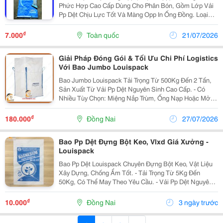
Phức Hợp Cao Cấp Dùng Cho Phân Bón, Gồm Lớp Vải
Pp Dệt Chịu Lực Tốt Và Màng Opp In Ống Đồng. Loại
Bao Này Có Ưu Điểm Chống Ẩm Tuyệt Đối, Hình Ảnh
Sắc Nét, Bền Cơ Học, Tránh Bung Vỡ Khi Vận Chuyển
₫
7.000
Toàn quốc
21/07/2026
...
Giải Pháp Đóng Gói & Tối Ưu Chi Phí Logistics
Với Bao Jumbo Louispack
Bao Jumbo Louispack Tải Trọng Từ 500Kg Đến 2 Tấn,
Sản Xuất Từ Vải Pp Dệt Nguyên Sinh Cao Cấp. - Có
Nhiều Tùy Chọn: Miệng Nắp Trùm, Ống Nạp Hoặc Mở
Nguyên; Đáy Xả Hoặc Đáy Phẳng; 4 Quai Nâng Hoặc
Quai Cẩu. - Chất Liệu Chống Ẩm, Chịu Lực Xé Tốt, Có
₫
180.000
Đồng Nai
27/07/2026
Thể...
Bao Pp Dệt Đựng Bột Keo, Vlxd Giá Xưởng -
Louispack
Bao Pp Dệt Louispack Chuyên Đựng Bột Keo, Vật Liệu
Xây Dựng, Chống Ẩm Tốt. - Tải Trọng Từ 5Kg Đến
50Kg, Có Thể May Theo Yêu Cầu. - Vải Pp Dệt Nguyên
Sinh Chịu Tải Cao, Chống Va Đập. - Có Tùy Chọn Tráng
Pe Hoặc Lồng Túi Pe Chống Ẩm, Chống Chảy...
₫
10.000
Đồng Nai
3 ngày trước