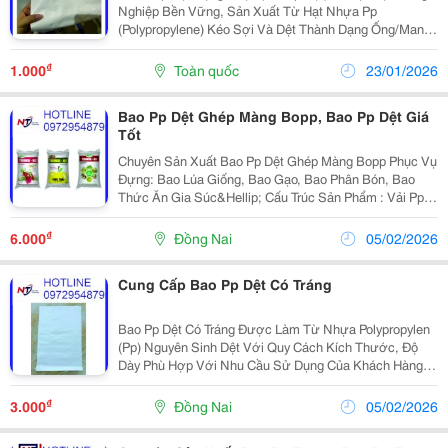
Nghiệp Bền Vững, Sản Xuất Từ Hạt Nhựa Pp
(Polypropylene) Kéo Sợi Và Dệt Thành Dạng Ống/Manh,
Sau Đó Quấn Cuộn. Sản Phẩm Nổi Bật Với Độ Bền Cơ
Học Cao, Chịu Lực Tốt, Chống Ẩm Và Chống Rách,
₫
1.000
Toàn quốc
23/01/2026
Được Ứng...
Bao Pp Dệt Ghép Màng Bopp, Bao Pp Dệt Giá
Tốt
Chuyên Sản Xuất Bao Pp Dệt Ghép Màng Bopp Phục Vụ
Đựng: Bao Lúa Giống, Bao Gạo, Bao Phân Bón, Bao
Thức Ăn Gia Súc&Hellip; Cấu Trúc Sản Phẩm : Vải Pp
Dệt + Keo Tráng Pp + Màng Bopp (In Ống Đồng)
&Ndash; Lớp Vải Pp Dệt (Tốt, Mịn Đẹp) Công Dụng...
₫
6.000
Đồng Nai
05/02/2026
Cung Cấp Bao Pp Dệt Có Tráng
Bao Pp Dệt Có Tráng Được Làm Từ Nhựa Polypropylen
(Pp) Nguyên Sinh Dệt Với Quy Cách Kích Thước, Độ
Dày Phù Hợp Với Nhu Cầu Sử Dụng Của Khách Hàng
Và Được Tráng Phủ Một Lớp Keo Pp . Cấu Tạo B Ao
Gồm 2 Lớp: Vải Pp Dệt Có Tác Dụng Chịu Tải + Lớp
₫
3.000
Đồng Nai
05/02/2026
Keo...