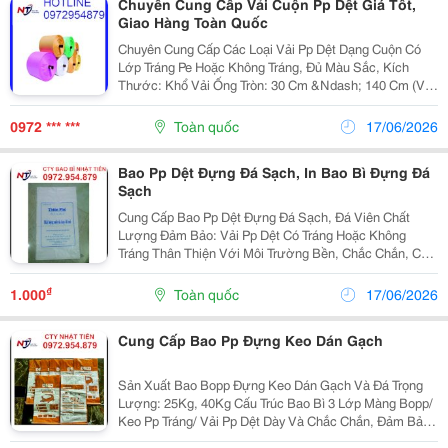
Chuyên Cung Cấp Vải Cuộn Pp Dệt Giá Tốt,
Giao Hàng Toàn Quốc
Chuyên Cung Cấp Các Loại Vải Pp Dệt Dạng Cuộn Có
Lớp Tráng Pe Hoặc Không Tráng, Đủ Màu Sắc, Kích
Thước: Khổ Vải Ống Tròn: 30 Cm &Ndash; 140 Cm (Vải
Manh Hoặc Vải Ống Tròn) Trọng Lượng: 65 G/M2
&Ndash; 150 G/M2 Độ Dày Tráng: 18 G/M2 &Ndash;
0972 *** ***
Toàn quốc
17/06/2026
25...
Bao Pp Dệt Đựng Đá Sạch, In Bao Bì Đựng Đá
Sạch
Cung Cấp Bao Pp Dệt Đựng Đá Sạch, Đá Viên Chất
Lượng Đảm Bảo: Vải Pp Dệt Có Tráng Hoặc Không
Tráng Thân Thiện Với Môi Trường Bền, Chắc Chắn, Chịu
Va Đập Tốt. Mẫu Mã Đa Dạng, Màu Sắc Sinh Động,
Hình Ảnh Đẹp Mắt Giá Cả Phải Chăng, Thời Gian...
₫
1.000
Toàn quốc
17/06/2026
Cung Cấp Bao Pp Đựng Keo Dán Gạch
Sản Xuất Bao Bopp Đựng Keo Dán Gạch Và Đá Trọng
Lượng: 25Kg, 40Kg Cấu Trúc Bao Bì 3 Lớp Màng Bopp/
Keo Pp Tráng/ Vải Pp Dệt Dày Và Chắc Chắn, Đảm Bảo
Không Bị Bung/Bể Trong Quá Trình Đóng Gói Và Vận