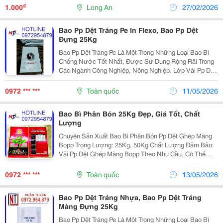
Dệt Chắc Chắn Với Lớp Màng Bopp Trên Cả Hai Mặt....
₫
1.000
Long An
27/02/2026
Bao Pp Dệt Tráng Pe In Flexo, Bao Pp Dệt
Đựng 25Kg
Bao Pp Dệt Tráng Pe Là Một Trong Những Loại Bao Bì
Chống Nước Tốt Nhất, Được Sử Dụng Rộng Rãi Trong
Các Ngành Công Nghiệp, Nông Nghiệp. Lớp Vải Pp Dệt
Được Sản Xuất Bằng Cách Dệt Đan Xen Các Loại Sợi
Polypropylene Theo Hai Hướng, Tạo Nên Độ Bền Và...
0972 *** ***
Toàn quốc
11/05/2026
Bao Bì Phân Bón 25Kg Đẹp, Giá Tốt, Chất
Lượng
Chuyên Sản Xuất Bao Bì Phân Bón Pp Dệt Ghép Màng
Bopp Trọng Lượng: 25Kg, 50Kg Chất Lượng Đảm Bảo:
Vải Pp Dệt Ghép Màng Bopp Theo Nhu Cầu, Có Thể
Lồng Thêm Túi Pe Chống Ẩm Bên Trong. Thân Thiện Với
Môi Trường Bền, Chắc Chắn, Chịu Va Đập Tốt. Mẫu Mã
0972 *** ***
Toàn quốc
13/05/2026
Đa...
Bao Pp Dệt Tráng Nhựa, Bao Pp Dệt Tráng
Màng Đựng 25Kg
Bao Pp Dệt Tráng Pe Là Một Trong Những Loại Bao Bì