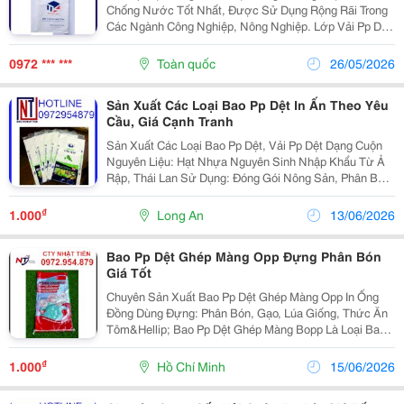
Chống Nước Tốt Nhất, Được Sử Dụng Rộng Rãi Trong
Các Ngành Công Nghiệp, Nông Nghiệp. Lớp Vải Pp Dệt
Được Sản Xuất Bằng Cách Dệt Đan Xen Các Loại Sợi
Polypropylene Theo Hai Hướng, Tạo Nên Độ Bền Và...
0972 *** ***
Toàn quốc
26/05/2026
Sản Xuất Các Loại Bao Pp Dệt In Ấn Theo Yêu
Cầu, Giá Cạnh Tranh
Sản Xuất Các Loại Bao Pp Dệt, Vải Pp Dệt Dạng Cuộn
Nguyên Liệu: Hạt Nhựa Nguyên Sinh Nhập Khẩu Từ Ả
Rập, Thái Lan Sử Dụng: Đóng Gói Nông Sản, Phân Bón,
Gạo, Lúa Giống, Thức Ăn Chăn Nuôi, Hóa Chất, Hạt
Nhựa, Bột Mì, Nguyên Liệu... Trọng Lượng:...
₫
1.000
Long An
13/06/2026
Bao Pp Dệt Ghép Màng Opp Đựng Phân Bón
Giá Tốt
Chuyên Sản Xuất Bao Pp Dệt Ghép Màng Opp In Ống
Đồng Dùng Đựng: Phân Bón, Gạo, Lúa Giống, Thức Ăn
Tôm&Hellip; Bao Pp Dệt Ghép Màng Bopp Là Loại Bao
Bì Được Sản Xuất Bằng Cách Ghép Nhiều Lớp Vải Pp
Dệt Chắc Chắn Với Lớp Màng Bopp Trên Cả Hai Mặt....
₫
1.000
Hồ Chí Minh
15/06/2026