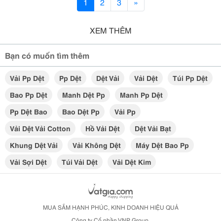
1
2
3
»
XEM THÊM
Bạn có muốn tìm thêm
Vải Pp Dệt
Pp Dệt
Dệt Vải
Vải Dệt
Túi Pp Dệt
Bao Pp Dệt
Manh Dệt Pp
Manh Pp Dệt
Pp Dệt Bao
Bao Dệt Pp
Vải Pp
Vải Dệt Vải Cotton
Hồ Vải Dệt
Dệt Vải Bạt
Khung Dệt Vải
Vải Không Dệt
Máy Dệt Bao Pp
Vải Sợi Dệt
Túi Vải Dệt
Vải Dệt Kim
MUA SẮM HẠNH PHÚC, KINH DOANH HIỆU QUẢ
Công ty Cổ phần VNP Group.