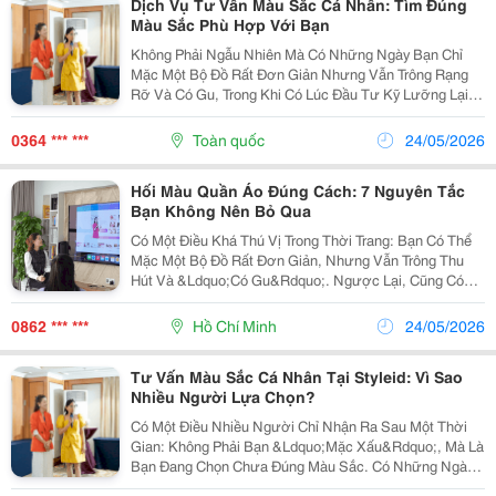
Dịch Vụ Tư Vấn Màu Sắc Cá Nhân: Tìm Đúng
Màu Sắc Phù Hợp Với Bạn
Không Phải Ngẫu Nhiên Mà Có Những Ngày Bạn Chỉ
Mặc Một Bộ Đồ Rất Đơn Giản Nhưng Vẫn Trông Rạng
Rỡ Và Có Gu, Trong Khi Có Lúc Đầu Tư Kỹ Lưỡng Lại
Vẫn Thiếu Sức Sống. Sự Khác Biệt Không Nằm Ở Việc
Bạn Mặc Gì, Mà Ở Việc Bạn Đã Chọn Đúng Màu Sắc
0364 *** ***
Toàn quốc
24/05/2026
Phù Hợp...
Hối Màu Quần Áo Đúng Cách: 7 Nguyên Tắc
Bạn Không Nên Bỏ Qua
Có Một Điều Khá Thú Vị Trong Thời Trang: Bạn Có Thể
Mặc Một Bộ Đồ Rất Đơn Giản, Nhưng Vẫn Trông Thu
Hút Và &Ldquo;Có Gu&Rdquo;. Ngược Lại, Cũng Có
Những Bộ Trang Phục Được Đầu Tư Kỹ Lưỡng, Nhưng
Tổng Thể Lại Thiếu Hài Hòa Và Khó Tạo Ấn Tượng.
0862 *** ***
Hồ Chí Minh
24/05/2026
Sự...
Tư Vấn Màu Sắc Cá Nhân Tại Styleid: Vì Sao
Nhiều Người Lựa Chọn?
Có Một Điều Nhiều Người Chỉ Nhận Ra Sau Một Thời
Gian: Không Phải Bạn &Ldquo;Mặc Xấu&Rdquo;, Mà Là
Bạn Đang Chọn Chưa Đúng Màu Sắc. Có Những Ngày
Chỉ Cần Một Outfit Đơn Giản, Bạn Vẫn Trông Rạng Rỡ