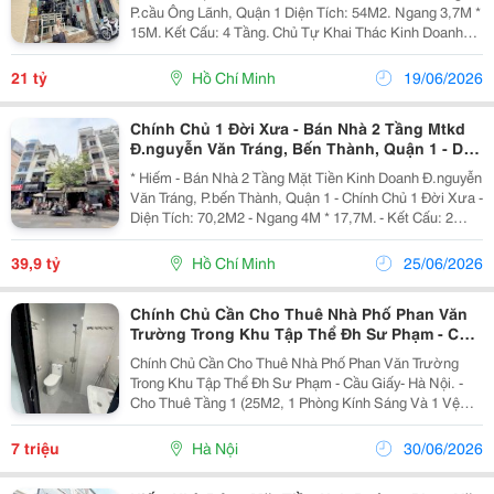
P.cầu Ông Lãnh, Quận 1 Diện Tích: 54M2. Ngang 3,7M *
15M. Kết Cấu: 4 Tầng. Chủ Tự Khai Thác Kinh Doanh
Dòng Tiền Siêu Đỉnh. Pháp Lý: Chuẩn. Chào: 21T. Giang
Giang: 093.86.76.685 Nhận Ký Gửi...
21 tỷ
Hồ Chí Minh
19/06/2026
Chính Chủ 1 Đời Xưa - Bán Nhà 2 Tầng Mtkd
Đ.nguyễn Văn Tráng, Bến Thành, Quận 1 - Dt
Đẹp 4M*18M Vuông Vức - Ngay Đh Hoa Sen -
* Hiếm - Bán Nhà 2 Tầng Mặt Tiền Kinh Doanh Đ.nguyễn
Hiếm Nhà Bán*
Văn Tráng, P.bến Thành, Quận 1 - Chính Chủ 1 Đời Xưa -
Diện Tích: 70,2M2 - Ngang 4M * 17,7M. - Kết Cấu: 2
Tầng - Phù Hợp Chủ Mới Xây Theo Công Năng Sử Dụng
&Amp; Kinh Doanh. - Sổ Hồng Vuông Như...
39,9 tỷ
Hồ Chí Minh
25/06/2026
Chính Chủ Cần Cho Thuê Nhà Phố Phan Văn
Trường Trong Khu Tập Thể Đh Sư Phạm - Cầu
Giấy
Chính Chủ Cần Cho Thuê Nhà Phố Phan Văn Trường
Trong Khu Tập Thể Đh Sư Phạm - Cầu Giấy- Hà Nội. -
Cho Thuê Tầng 1 (25M2, 1 Phòng Kính Sáng Và 1 Vệ
Sinh): 7 Triệu - Kinh Doanh Văn Phòng/Cửa Hàng Tiện
Ích/ Kinh Doanh Các Mặt Hàng Sạch Sẽ. - Cho...
7 triệu
Hà Nội
30/06/2026