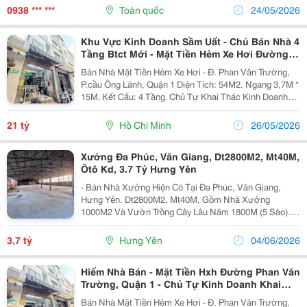
Và Có Gu. Nhưng Cũng Có Lúc, Dù Đã Đầu Tư Kỹ
0938 *** ***
Toàn quốc
24/05/2026
Lưỡng Từ...
Khu Vực Kinh Doanh Sầm Uất - Chủ Bán Nhà 4
Tầng Btct Mới - Mặt Tiền Hẻm Xe Hơi Đường
Phan Văn Trường, Quận 1
Bán Nhà Mặt Tiền Hẻm Xe Hơi - Đ. Phan Văn Trường,
P.cầu Ông Lãnh, Quận 1 Diện Tích: 54M2. Ngang 3,7M *
15M. Kết Cấu: 4 Tầng. Chủ Tự Khai Thác Kinh Doanh
Dòng Tiền Siêu Đỉnh. Pháp Lý: Chuẩn. Chào: 21T. Giang
Giang: 093.86.76.685 Nhận Ký Gửi...
21 tỷ
Hồ Chí Minh
26/05/2026
Xưởng Đa Phúc, Văn Giang, Dt2800M2, Mt40M,
Ôtô Kd, 3.7 Tỷ Hưng Yên
- Bán Nhà Xưởng Hiện Có Tại Đa Phúc, Văn Giang,
Hưng Yên. Dt2800M2, Mt40M, Gồm Nhà Xưởng
1000M2 Và Vườn Trồng Cây Lâu Năm 1800M (5 Sào).
Vị Trí Gần Đường Trục Của Làng Rộng Hơn 8M, 2 Ô Tô
Tránh Nhau Thoải Mái, Ô Tô Tải Vào Đất. - Hiện Tại Nhà
3,7 tỷ
Hưng Yên
04/06/2026
Xưởng...
Hiếm Nhà Bán - Mặt Tiền Hxh Đường Phan Văn
Trường, Quận 1 - Chủ Tự Kinh Doanh Khai
Thác Dòng Tiền - Giang Giang:
Bán Nhà Mặt Tiền Hẻm Xe Hơi - Đ. Phan Văn Trường,