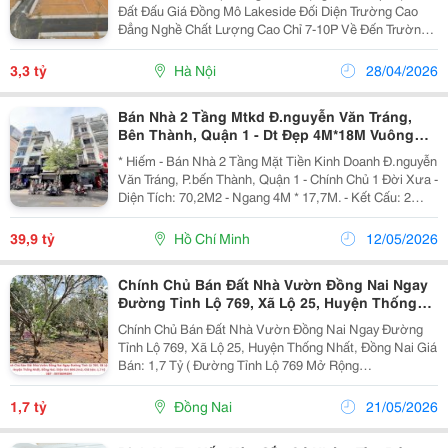
Đất Đấu Giá Đồng Mô Lakeside Đối Diện Trường Cao
Đẳng Nghề Chất Lượng Cao Chỉ 7-10P Về Đến Trường
Đhqg, Khu Cnc Hoà Lạc Diện Tích 102M2 Full Thổ Cư,
Sẵn Sổ Đỏ Mới F0, Quy Hoạch Chuẩn Giá Gốc...
3,3 tỷ
Hà Nội
28/04/2026
Bán Nhà 2 Tầng Mtkd Đ.nguyễn Văn Tráng,
Bên Thành, Quận 1 - Dt Đẹp 4M*18M Vuông
Vức - Ngay Đh Văn Lang - Vị Trí Kinh Doanh Đa
* Hiếm - Bán Nhà 2 Tầng Mặt Tiền Kinh Doanh Đ.nguyễn
Ngành Siêu
Văn Tráng, P.bến Thành, Quận 1 - Chính Chủ 1 Đời Xưa -
Diện Tích: 70,2M2 - Ngang 4M * 17,7M. - Kết Cấu: 2
Tầng - Phù Hợp Chủ Mới Xây Theo Công Năng Sử Dụng
&Amp; Kinh Doanh. - Sổ Hồng Vuông Như...
39,9 tỷ
Hồ Chí Minh
12/05/2026
Chính Chủ Bán Đất Nhà Vườn Đồng Nai Ngay
Đường Tỉnh Lộ 769, Xã Lộ 25, Huyện Thống
Nhất, Đồng Nai
Chính Chủ Bán Đất Nhà Vườn Đồng Nai Ngay Đường
Tỉnh Lộ 769, Xã Lộ 25, Huyện Thống Nhất, Đồng Nai Giá
Bán: 1,7 Tỷ ( Đường Tỉnh Lộ 769 Mở Rộng
38M).Lh*978694694 - Cần Bán Gấp Đất Vườn Trồng Cây
Lâu Năm Đồng Nai Giá Rẻ - Diện Tích 606.2M2, Shr -...
1,7 tỷ
Đồng Nai
21/05/2026