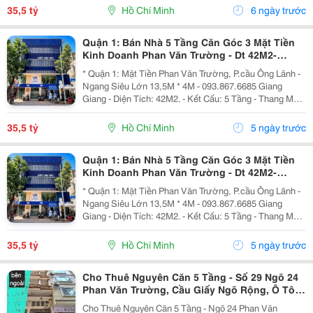
Tầng Đều Thiết Kế Làm Vp Cty. - Đang Sẵn...
35,5 tỷ
Hồ Chí Minh
6 ngày trước
Quận 1: Bán Nhà 5 Tầng Căn Góc 3 Mặt Tiền
Kinh Doanh Phan Văn Trường - Dt 42M2-
Ngang Lớn 13M*4M- Chính Chủ Giang Giang
* Quận 1: Mặt Tiền Phan Văn Trường, P.cầu Ông Lãnh -
Ngang Siêu Lớn 13,5M * 4M - 093.867.6685 Giang
Giang - Diện Tích: 42M2. - Kết Cấu: 5 Tầng - Thang Máy
- Từ Lầu 2 Xây Vươn Ban Công Ra Rộng 4,5M - Các
Tầng Đều Thiết Kế Làm Vp Cty. - Đang Sẵn...
35,5 tỷ
Hồ Chí Minh
5 ngày trước
Quận 1: Bán Nhà 5 Tầng Căn Góc 3 Mặt Tiền
Kinh Doanh Phan Văn Trường - Dt 42M2-
Ngang Lớn 13M*4M- Chính Chủ Giang Giang
* Quận 1: Mặt Tiền Phan Văn Trường, P.cầu Ông Lãnh -
Ngang Siêu Lớn 13,5M * 4M - 093.867.6685 Giang
Giang - Diện Tích: 42M2. - Kết Cấu: 5 Tầng - Thang Máy
- Từ Lầu 2 Xây Vươn Ban Công Ra Rộng 4,5M - Các
Tầng Đều Thiết Kế Làm Vp Cty. - Đang Sẵn...
35,5 tỷ
Hồ Chí Minh
5 ngày trước
Cho Thuê Nguyên Căn 5 Tầng - Số 29 Ngõ 24
Phan Văn Trường, Cầu Giấy Ngõ Rộng, Ô Tô
Vào Thoải Mái
Cho Thuê Nguyên Căn 5 Tầng - Ngõ 24 Phan Văn