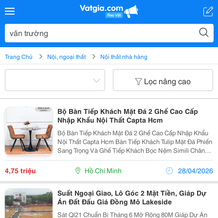
Trang Chủ
Nội, ngoại thất
Nội thất nhà hàng
Lọc nâng cao
Bộ Bàn Tiếp Khách Mặt Đá 2 Ghế Cao Cấp
Nhập Khẩu Nội Thất Capta Hcm
Bộ Bàn Tiếp Khách Mặt Đá 2 Ghế Cao Cấp Nhập Khẩu
Nội Thất Capta Hcm Bàn Tiếp Khách Tulip Mặt Đá Phiến
Sang Trọng Và Ghế Tiếp Khách Bọc Nệm Simili Chân
Chụm Nhập Khẩu. Màu Sắc Ghế: Xám-Nâu Xám-Kem
Màu Sắc Mặt Bàn: Trắng Vân / Trắng Vân Mây / Xám
4,75 triệu
Hồ Chí Minh
28/04/2026
Vân /...
Suất Ngoại Giao, Lô Góc 2 Mặt Tiền, Giáp Dự
Án Đất Đấu Giá Đồng Mô Lakeside
Sát Ql21 Chuẩn Bị Tháng 6 Mở Rộng 80M Giáp Dự Án