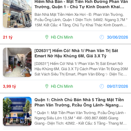
Hiếm Nhà Bán - Mặt Tiền Hxh Đường Phan Văn
Trường, Quận 1 - Chủ Tự Kinh Doanh Khai
Thác Dòng Tiền - Giang Giang:
Bán Nhà Mặt Tiền Hẻm Xe Hơi - Đ. Phan Văn Trường,
P.cầu Ông Lãnh, Quận 1 Diện Tích: 54M2. Ngang 3,7M *
15M. Kết Cấu: 4 Tầng. Chủ Tự Khai Thác Kinh Doanh
Dòng Tiền Siêu Đỉnh. Pháp Lý: Chuẩn. Chào: 21T. Giang
Giang: 093.86.76.685 Nhận Ký Gửi...
21 tỷ
Hồ Chí Minh
30/06/2026
[D2631*] Hiếm Có! Nhà 1/ Phan Văn Trị Sát
Emart Nở Hậu Khủng 6M, Giá 3.X Tỷ
[D2631*] Hiếm Có! Nhà 1/ Phan Văn Trị Sát Emart Nở
Hậu Khủng 6M, Giá 3.X Tỷ Cách Phan Văn Trị Đúng 20M
Sát Vách Siêu Thị Emart, Phạm Văn Đồng ✨ Diện Tích
43M2, Nở Hậu Chữ Điền 6M Rất Đẹp Kết Cấu 2 Tầng,
Dọn Vào Ở Ngay Hoặc Sửa Nhẹ Giá Cam...
3,99 tỷ
Hồ Chí Minh
09/07/2026
Quận 1: Chính Chủ Bán Nhà 5 Tầng Mặt Tiền
Phan Văn Trường, P.cầu Ông Lãnh- Ngang
13M*4M- Vị Trí Hiếm Nhà 3 Mặt Tiền Lớn
* Quận 1: Mặt Tiền Phan Văn Trường, P.cầu Ông Lãnh -
Ngang Siêu Lớn 13,5M * 4M - 093.867.6685 Giang
Giang - Diện Tích: 42M2. - Kết Cấu: 5 Tầng - Thang Máy
- Từ Lầu 2 Xây Vươn Ban Công Ra Rộng 4,5M - Các