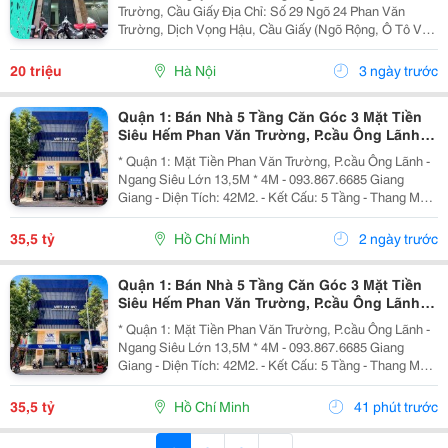
Trường, Cầu Giấy Địa Chỉ: Số 29 Ngõ 24 Phan Văn
Trường, Dịch Vọng Hậu, Cầu Giấy (Ngõ Rộng, Ô Tô Vào
Thoải Mái). Nếu Bạn Đang Tìm Một Căn Nhà Để Ở Kết
Hợp Kinh Doanh, Làm Văn Phòng, Studio, Lớp Học,
20 triệu
Hà Nội
3 ngày trước
Spa,...
Quận 1: Bán Nhà 5 Tầng Căn Góc 3 Mặt Tiền
Siêu Hếm Phan Văn Trường, P.cầu Ông Lãnh-
Dt 13M*4M- Chính Chủ Chào Giá Tốt
* Quận 1: Mặt Tiền Phan Văn Trường, P.cầu Ông Lãnh -
Ngang Siêu Lớn 13,5M * 4M - 093.867.6685 Giang
Giang - Diện Tích: 42M2. - Kết Cấu: 5 Tầng - Thang Máy
- Từ Lầu 2 Xây Vươn Ban Công Ra Rộng 4,5M - Các
Tầng Đều Thiết Kế Làm Vp Cty. - Đang Sẵn...
35,5 tỷ
Hồ Chí Minh
2 ngày trước
Quận 1: Bán Nhà 5 Tầng Căn Góc 3 Mặt Tiền
Siêu Hếm Phan Văn Trường, P.cầu Ông Lãnh-
Dt 13M*4M- Chính Chủ Chào Giá Tốt
* Quận 1: Mặt Tiền Phan Văn Trường, P.cầu Ông Lãnh -
Ngang Siêu Lớn 13,5M * 4M - 093.867.6685 Giang
Giang - Diện Tích: 42M2. - Kết Cấu: 5 Tầng - Thang Máy
- Từ Lầu 2 Xây Vươn Ban Công Ra Rộng 4,5M - Các
Tầng Đều Thiết Kế Làm Vp Cty. - Đang Sẵn...
35,5 tỷ
Hồ Chí Minh
41 phút trước