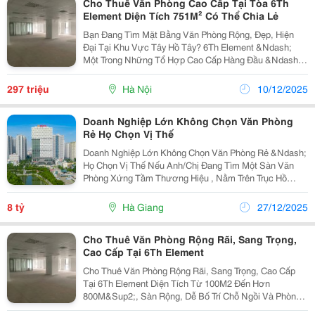
Cho Thuê Văn Phòng Cao Cấp Tại Tòa 6Th
Element Diện Tích 751M² Có Thể Chia Lẻ
Bạn Đang Tìm Mặt Bằng Văn Phòng Rộng, Đẹp, Hiện
Đại Tại Khu Vực Tây Hồ Tây? 6Th Element &Ndash;
Một Trong Những Tổ Hợp Cao Cấp Hàng Đầu &Ndash;
Hiện Cho Thuê Diện Tích 751M&Sup2; , Có Thể Cắt Linh
Hoạt Theo Nhu Cầu Doanh Nghiệp. Địa Chỉ: Tầng 3
297 triệu
Hà Nội
10/12/2025
6Th...
Doanh Nghiệp Lớn Không Chọn Văn Phòng
Rẻ Họ Chọn Vị Thế
Doanh Nghiệp Lớn Không Chọn Văn Phòng Rẻ &Ndash;
Họ Chọn Vị Thế Nếu Anh/Chị Đang Tìm Một Sàn Văn
Phòng Xứng Tầm Thương Hiệu , Nằm Trên Trục Hồ
Tùng Mậu &Ndash; Cửa Ngõ Cầu Giấy &Ndash; Mỹ
Đình , Hạ Tầng Đồng Bộ &Ndash; Giao Thông Thuận
8 tỷ
Hà Giang
27/12/2025
Tiện &Ndash;...
Cho Thuê Văn Phòng Rộng Rãi, Sang Trọng,
Cao Cấp Tại 6Th Element
Cho Thuê Văn Phòng Rộng Rãi, Sang Trọng, Cao Cấp
Tại 6Th Element Diện Tích Từ 100M2 Đến Hơn
800M&Sup2;, Sàn Rộng, Dễ Bố Trí Chỗ Ngồi Và Phòng
Ban. Giá Thuê Từ 15 Usd/M&Sup2;/Tháng (Chưa Vat,