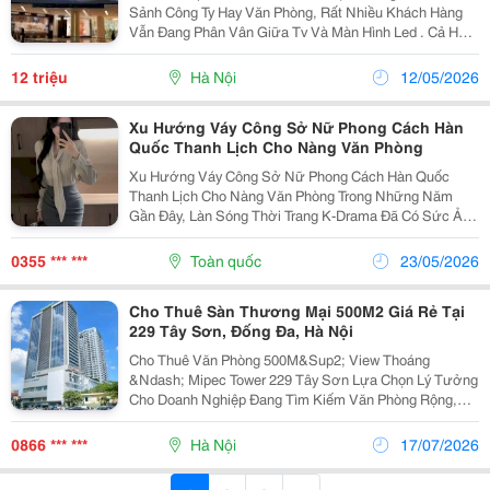
Sảnh Công Ty Hay Văn Phòng, Rất Nhiều Khách Hàng
Vẫn Đang Phân Vân Giữa Tv Và Màn Hình Led . Cả Hai
Đều Hiển Thị Được Hình Ảnh, Nhưng Thực Tế Sử Dụng
Lại Khác Nhau Hoàn Toàn. Dưới Đây Là So Sánh...
12 triệu
Hà Nội
12/05/2026
Xu Hướng Váy Công Sở Nữ Phong Cách Hàn
Quốc Thanh Lịch Cho Nàng Văn Phòng
Xu Hướng Váy Công Sở Nữ Phong Cách Hàn Quốc
Thanh Lịch Cho Nàng Văn Phòng Trong Những Năm
Gần Đây, Làn Sóng Thời Trang K-Drama Đã Có Sức Ảnh
Hưởng Mạnh Mẽ Đến Tư Duy Ăn Mặc Của Phái Đẹp,
Đặc Biệt Là Các Cô Nàng Văn Phòng. Rũ Bỏ Hoàn Toàn
0355 *** ***
Toàn quốc
23/05/2026
Định Kiến...
Cho Thuê Sàn Thương Mại 500M2 Giá Rẻ Tại
229 Tây Sơn, Đống Đa, Hà Nội
Cho Thuê Văn Phòng 500M&Sup2; View Thoáng
&Ndash; Mipec Tower 229 Tây Sơn Lựa Chọn Lý Tưởng
Cho Doanh Nghiệp Đang Tìm Kiếm Văn Phòng Rộng,
Chuyên Nghiệp Tại Trung Tâm Quận Đống Đa. ✅ Diện
Tích: 500M&Sup2; &Ndash; Mặt Bằng Vuông Vắn, Dễ
0866 *** ***
Hà Nội
17/07/2026
Bố Trí...