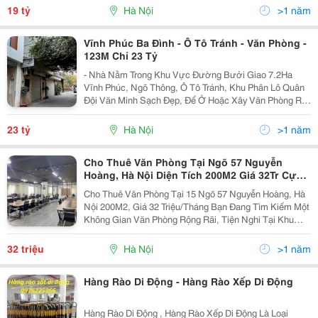
Thang Máy, Nội Thất Thiết Bị Trong Nhà...
19 tỷ
Hà Nội
>1 năm
Vĩnh Phúc Ba Đình - Ô Tô Tránh - Văn Phòng -
123M Chỉ 23 Tỷ
- Nhà Nằm Trong Khu Vực Đường Bưởi Giao 7.2Ha
Vĩnh Phúc, Ngõ Thông, Ô Tô Tránh, Khu Phân Lô Quân
Đội Văn Minh Sạch Đẹp, Để Ở Hoặc Xây Văn Phòng Rất
Đẹp - Diện Tích Siêu Rộng, 123M2, Mặt Tiền Đẹp, Sổ
Vuông Như Bánh Chưng - Tiện Ích Xung Quanh Ngập...
23 tỷ
Hà Nội
>1 năm
Cho Thuê Văn Phòng Tại Ngõ 57 Nguyễn
Hoàng, Hà Nội Diện Tích 200M2 Giá 32Tr Cực
Đẹp
Cho Thuê Văn Phòng Tại 15 Ngõ 57 Nguyễn Hoàng, Hà
Nội 200M2, Giá 32 Triệu/Tháng Bạn Đang Tìm Kiếm Một
Không Gian Văn Phòng Rộng Rãi, Tiện Nghi Tại Khu
Vực Nguyễn Hoàng, Hà Nội? Chúng Tôi Hiện Đang Cho
Thuê Văn Phòng Tại Số 15, Ngõ 57 Nguyễn Hoàng...
32 triệu
Hà Nội
>1 năm
Hàng Rào Di Động - Hàng Rào Xếp Di Động
Hàng Rào Di Động , Hàng Rào Xếp Di Động Là Loại