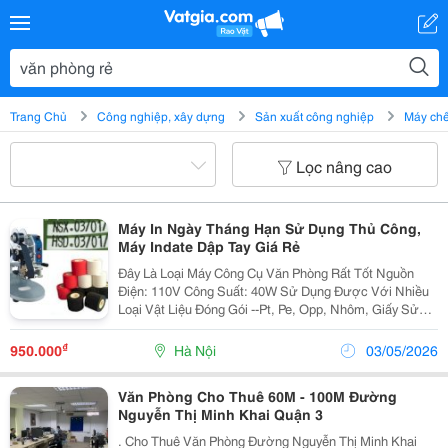
Trang Chủ
Công nghiệp, xây dựng
Sản xuất công nghiệp
Máy chế
Lọc nâng cao
Máy In Ngày Tháng Hạn Sử Dụng Thủ Công,
Máy Indate Dập Tay Giá Rẻ
Đây Là Loại Máy Công Cụ Văn Phòng Rất Tốt Nguồn
Điện: 110V Công Suất: 40W Sử Dụng Được Với Nhiều
Loại Vật Liệu Đóng Gói --Pt, Pe, Opp, Nhôm, Giấy Sử
Dụng Đơn Giản - Thiết Kế Hợp Lý, Gia Công Chính Xác,
Chất Lượng Cao Ruy Băng In Nhiệt Để...
₫
950.000
Hà Nội
03/05/2026
Văn Phòng Cho Thuê 60M - 100M Đường
Nguyễn Thị Minh Khai Quận 3
. Cho Thuê Văn Phòng Đường Nguyễn Thị Minh Khai