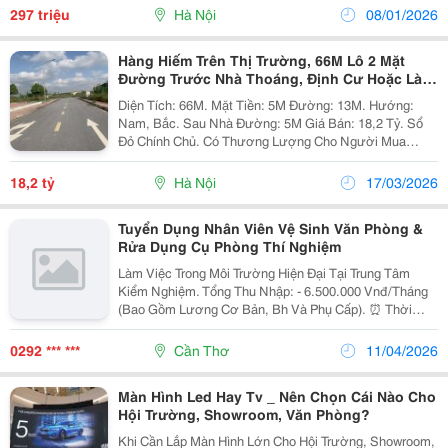
Đã Gồm Phí Dịch Vụ) . Văn Phòng Đã Hoàn Thiện Cơ...
297 triệu
Hà Nội
08/01/2026
Hàng Hiếm Trên Thị Trường, 66M Lô 2 Mặt
Đường Trước Nhà Thoáng, Định Cư Hoặc Làm
Văn Phòng Rất Đẹp
Diện Tích: 66M. Mặt Tiền: 5M Đường: 13M. Hướng:
Nam, Bắc. Sau Nhà Đường: 5M Giá Bán: 18,2 Tỷ. Sổ
Đỏ Chính Chủ. Có Thương Lượng Cho Người Mua
Thiện Chí. Vị Trí: Đất Đấu Giá Cự Khối , Khu Phân Lô,
Gần Hồ Bộ Đội 30Ha Đang Triển Khai. Dư Địa Gần...
18,2 tỷ
Hà Nội
17/03/2026
Tuyển Dụng Nhân Viên Vệ Sinh Văn Phòng &
Rửa Dụng Cụ Phòng Thí Nghiệm
Làm Việc Trong Môi Trường Hiện Đại Tại Trung Tâm
Kiểm Nghiệm. Tổng Thu Nhập: - 6.500.000 Vnđ/Tháng
(Bao Gồm Lương Cơ Bản, Bh Và Phụ Cấp). ⏰ Thời
Gian: - Thứ 2 &Ndash; Thứ 6 (7H30 &Ndash; 17H00). -
Thứ 7 (7H30 &Ndash; 11H30). - Nghỉ Cn Và...
0292 *** ***
Cần Thơ
11/04/2026
Màn Hình Led Hay Tv _ Nên Chọn Cái Nào Cho
Hội Trường, Showroom, Văn Phòng?
Khi Cần Lắp Màn Hình Lớn Cho Hội Trường, Showroom,