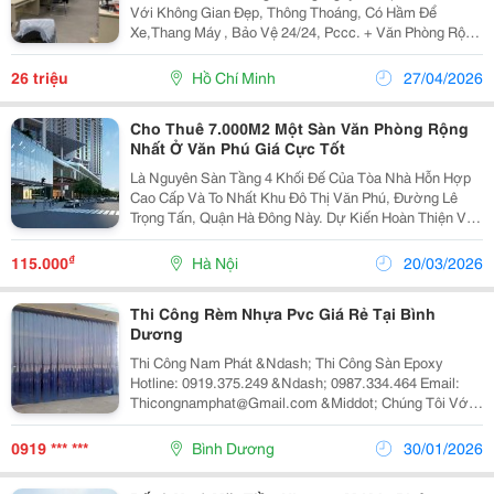
Với Không Gian Đẹp, Thông Thoáng, Có Hầm Để
Xe,Thang Máy , Bảo Vệ 24/24, Pccc. + Văn Phòng Rộng
Rãi, Sạch Sẽ, Khu An Ninh Tốt Có Nhiều Dtsd Cho Thuê
: 20M - 50M - 85M - 100M - 300M. Diện Tích Đang
26 triệu
Hồ Chí Minh
27/04/2026
Cho Thuê 7.000M2 Một Sàn Văn Phòng Rộng
Nhất Ở Văn Phú Giá Cực Tốt
Là Nguyên Sàn Tầng 4 Khối Đế Của Tòa Nhà Hỗn Hợp
Cao Cấp Và To Nhất Khu Đô Thị Văn Phú, Đường Lê
Trọng Tấn, Quận Hà Đông Này. Dự Kiến Hoàn Thiện Và
Bàn Giao Cho Khách Thuê Vào Cuối Quý 1/2022 Với
Đầy Đủ Thiết Bị Gồm: Điều Hòa Âm Trần, Sàn Lát Đá
₫
115.000
Hà Nội
20/03/2026
Khổ...
Thi Công Rèm Nhựa Pvc Giá Rẻ Tại Bình
Dương
Thi Công Nam Phát &Ndash; Thi Công Sàn Epoxy
Hotline: 0919.375.249 &Ndash; 0987.334.464 Email:
Thicongnamphat@Gmail.com &Middot; Chúng Tôi Với
Đội Ngũ Thợ Kinh Nghiệm Lâu Năm Trong Lĩnh Vực Thi
Công Các Loại Rèm Nhựa Văn Phòng, Rèm Nhựa
0919 *** ***
Bình Dương
30/01/2026
Nhà...