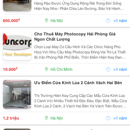
Hàng Rào Được Ứng Dụng Rộng Rãi Trong Đời Sống
Hiện Nay Như: Phân Chia Làn Đường, Bảo Vệ Hành
Lang Giao Thông, Phân Chia Nhà Xưởng, Kho Bãi, Văn
Phòng, Rào Chắn Cây Xăng, Khu Dân Cư, Trường Học,
₫
600.000
Hà Nội
>1 năm
Bệnh...
Cho Thuê Máy Photocopy Hải Phòng Giá
Ngon Chất Lượng
Chọn Loại Máy Có Cấu Hình Và Các Chức Năng Phù
Hợp Với Nhu Cầu Máy Photocopy Đóng Vai Trò Là Thiết
Bị Văn Phòng Rất Phổ Biến, Thời Điểm Hiện Nay Đang
Được Phân Chia Ra Thành 2 Loại Đó Là Dòng Máy
Photocopy Đen Trắng Và Dòng Máy Photocopy Màu.
₫
10.000
Hồ Chí Minh
>1 năm
Phụ...
Ưu Điểm Cửa Kính Lùa 2 Cánh Vách Hai Bên
Thị Trường Hiện Nay Cung Cấp Các Mẫu Cửa Kính Lùa
2 Cánh Với Nhiều Thiết Kế Độc Đáo. Đặc Biệt, Mẫu Cửa
Kính Lùa 2 Cánh, 2 Vách Hai Bên Và Vách Trên Được
Thiết Kế Tinh Tế, Phù Hợp Cho Showroom, Cửa Hàng
Và Văn Phòng Rộng Lớn. Cấu Trúc Này Giúp Tận...
1,2 triệu
Hà Nội
>1 năm