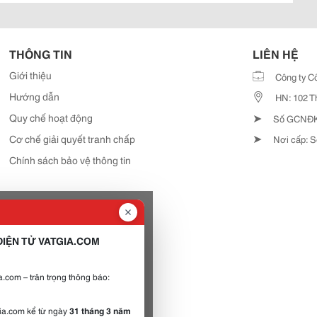
THÔNG TIN
LIÊN HỆ
Giới thiệu
Công ty C
Hướng dẫn
HN: 102 T
➤
Quy chế hoạt động
Số GCNĐKD
➤
Cơ chế giải quyết tranh chấp
Nơi cấp: S
Chính sách bảo vệ thông tin
IỆN TỬ VATGIA.COM
.com – trân trọng thông báo:
gia.com kể từ ngày
31 tháng 3 năm