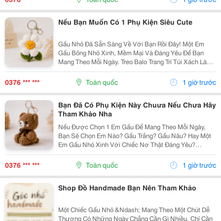
Thuộc,...
Nếu Bạn Muốn Có 1 Phụ Kiện Siêu Cute
Gấu Nhỏ Đã Sẵn Sàng Về Với Bạn Rồi Đây! Một Em
Gấu Bông Nhỏ Xinh, Mềm Mại Và Đáng Yêu Để Bạn
Mang Theo Mỗi Ngày. Treo Balo Trang Trí Túi Xách Làm
Móc Khóa Tặng Người Bạn Yêu Quý
Gocnhohandmade.com Không Cần Quá Nhiều Phụ
0376 *** ***
Toàn quốc
1 giờ trước
Kiện, Chỉ Một Em Gấu...
Bạn Đã Có Phụ Kiện Này Chuưa Nếu Chưa Hãy
Tham Khảo Nha
Nếu Được Chọn 1 Em Gấu Để Mang Theo Mỗi Ngày,
Bạn Sẽ Chọn Em Nào? Gấu Trắng? Gấu Nâu? Hay Một
Em Gấu Nhỏ Xinh Với Chiếc Nơ Thật Đáng Yêu?
Những Chiếc Móc Khóa Gấu Bông Không Chỉ Là Phụ
Kiện Treo Túi Mà Còn Là Một Cách Để Bạn Thêm Chút
0376 *** ***
Toàn quốc
1 giờ trước
Cá Tính Vào...
Shop Đồ Handmade Bạn Nên Tham Khảo
Một Chiếc Gấu Nhỏ &Ndash; Mang Theo Một Chút Dễ
Thương Có Những Ngày Chẳng Cần Gì Nhiều, Chỉ Cần