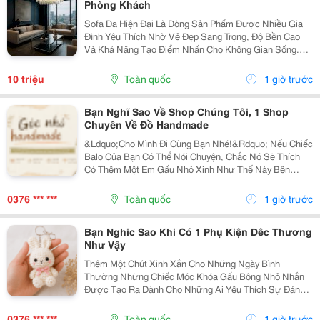
Phòng Khách
Sofa Da Hiện Đại Là Dòng Sản Phẩm Được Nhiều Gia
Đình Yêu Thích Nhờ Vẻ Đẹp Sang Trọng, Độ Bền Cao
Và Khả Năng Tạo Điểm Nhấn Cho Không Gian Sống.
Với Thiết Kế Tinh Tế Cùng Chất Liệu Da Cao Cấp, Sofa
Không Chỉ Mang Lại Cảm Giác Thoải Mái Mà Còn Thể...
10 triệu
Toàn quốc
1 giờ trước
Bạn Nghĩ Sao Về Shop Chúng Tôi, 1 Shop
Chuyên Về Đồ Handmade
&Ldquo;Cho Mình Đi Cùng Bạn Nhé!&Rdquo; Nếu Chiếc
Balo Của Bạn Có Thể Nói Chuyện, Chắc Nó Sẽ Thích
Có Thêm Một Em Gấu Nhỏ Xinh Như Thế Này Bên
Cạnh. Từ Những Buổi Đi Học, Đi Làm, Đi Cà Phê Hay
Những Chuyến Đi Chơi Cuối Tuần, Em Móc Khóa Gấu
0376 *** ***
Toàn quốc
1 giờ trước
Bông...
Bạn Nghic Sao Khi Có 1 Phụ Kiện Dêc Thương
Như Vậy
Thêm Một Chút Xinh Xắn Cho Những Ngày Bình
Thường Những Chiếc Móc Khóa Gấu Bông Nhỏ Nhắn
Được Tạo Ra Dành Cho Những Ai Yêu Thích Sự Đáng
Yêu Và Những Món Đồ Có Dấu Ấn Riêng. Từ Chiếc Balo
Đi Học, Túi Xách Đi Chơi Đến Chùm Chìa Khóa Quen
0376 *** ***
Toàn quốc
1 giờ trước