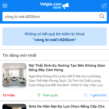
Không có kết quả tìm kiếm từ khoá
"vòng bi nsk\\-6205cm"
Tin đăng mới nhất
Nội Thất Xinh-Xu Hướng Tạo Nên Không Gian
Sống Đầy Cảm Hứng
Ngôi Nhà Không Chỉ Là Nơi Để Ở Mà Còn Là Không
Gian Thể Hiện Phong Cách, Cá Tính Và Chất Lượng
Cuộc Sống Của Mỗi Gia Đình. Chính Vì Vậy, Việc Lựa
Chọn Nội Thất Xinh Đang Trở Thành Xu Hướng Được
Nhiều Người Quan Tâm Khi Muốn Biến Không Gian
10 triệu
Toàn quốc
1 giờ trước
Sống Trở...
Sofa Da Hiện Đại-Sự Lựa Chọn Đẳng Cấp Cho