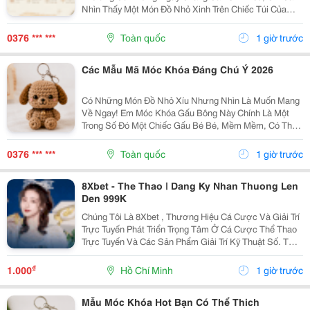
Nhìn Thấy Một Món Đồ Nhỏ Xinh Trên Chiếc Túi Của
Mình Cũng Đủ Thấy Vui Rồi Những Em Móc Khóa Gấu
Bông Được Làm Với Kiểu Dáng Đáng Yêu, Nhỏ Gọn,
0376 *** ***
Toàn quốc
1 giờ trước
Thích...
Các Mẫu Mã Móc Khóa Đáng Chú Ý 2026
Có Những Món Đồ Nhỏ Xíu Nhưng Nhìn Là Muốn Mang
Về Ngay! Em Móc Khóa Gấu Bông Này Chính Là Một
Trong Số Đó Một Chiếc Gấu Bé Bé, Mềm Mềm, Có Thể
Treo Trên Balo, Túi Xách Hay Chìa Khóa. Mỗi Lần Nhìn
Thấy Lại Thấy Chiếc Túi Của Mình Đáng Yêu Hơn Một...
0376 *** ***
Toàn quốc
1 giờ trước
8Xbet - The Thao | Dang Ky Nhan Thuong Len
Den 999K
Chúng Tôi Là 8Xbet , Thương Hiệu Cá Cược Và Giải Trí
Trực Tuyến Phát Triển Trọng Tâm Ở Cá Cược Thể Thao
Trực Tuyến Và Các Sản Phẩm Giải Trí Kỹ Thuật Số. Từ
Năm 2024, 8Xbet Trở Thành Đối Tác Cá Cược Chính
Thức Tại Khu Vực Châu Á &Ndash; Thái Bình...
₫
1.000
Hồ Chí Minh
1 giờ trước
Mẫu Móc Khóa Hot Bạn Có Thể Thich