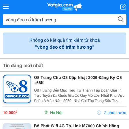
Không có kết quả tìm kiếm từ khoá
"vòng đeo cổ trầm hương"
Tin đăng mới nhất
O8 Trang Chủ O8 Cập Nhật 2026 Đăng Ký O8
+68K
O8 Hướng Đến Mục Tiêu Trở Thành Tập Đoàn Giải Trí
Trực Tuyến Đa Quốc Gia Có Quy Mô Lớn Nhất Khu Vực
Châu Á Vào Năm 2030. Nhà Cái Tập Trung Đầu Tư
Mạnh Mẽ Vào Nền Tảng Công Nghệ Trí Tuệ Nhân Tạo
Nhằm Cá Nhân Hóa Trải Nghiệm, Đồng Thời Mở Rộng
₫
10.000
Hà Nội
2 phút trước
Tầm Ảnh...
Bộ Phát Wifi 4G Tp-Link M7000 Chính Hãng