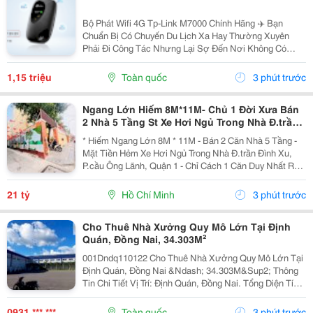
Bộ Phát Wifi 4G Tp-Link M7000 Chính Hãng ✈️ Bạn
Chuẩn Bị Có Chuyến Du Lịch Xa Hay Thường Xuyên
Phải Đi Công Tác Nhưng Lại Sợ Đến Nơi Không Có
Wifi, Sóng 3G/4G Trên Điện Thoại Chập Chờn Và Tốn
Pin? Đừng Lo! Đã Có "Vũ Khí Bí Mật" Tp-Link M7000
1,15 triệu
Toàn quốc
3 phút trước
Giúp...
Ngang Lớn Hiếm 8M*11M- Chủ 1 Đời Xưa Bán
2 Nhà 5 Tầng St Xe Hơi Ngủ Trong Nhà Đ.trần
Đình Xu, Quận 1- Khu Vip Ngay Ubnd Góc Trần
* Hiếm Ngang Lớn 8M * 11M - Bán 2 Căn Nhà 5 Tầng -
Hưng Đạo &
Mặt Tiền Hẻm Xe Hơi Ngủ Trong Nhà Đ.trần Đình Xu,
P.cầu Ông Lãnh, Quận 1 - Chỉ Cách 1 Căn Duy Nhất Ra
Mặt Tiền - 093.867.6685 Giang Giang + Diện Tích:
91M2. + Kết Cấu: Gồm 2 Nhà 5 Tầng Đúc Btct -...
21 tỷ
Hồ Chí Minh
3 phút trước
Cho Thuê Nhà Xưởng Quy Mô Lớn Tại Định
Quán, Đồng Nai, 34.303M²
001Dndq110122 Cho Thuê Nhà Xưởng Quy Mô Lớn Tại
Định Quán, Đồng Nai &Ndash; 34.303M&Sup2; Thông
Tin Chi Tiết Vị Trí: Định Quán, Đồng Nai. Tổng Diện Tích
Khu Đất: 50.230,6M&Sup2; Diện Tích Sử Dụng Tổng
Diện Tích Sàn Xây Dựng: 34.303M&Sup2; Diện...
0931 *** ***
Toàn quốc
3 phút trước