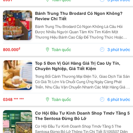
Bánh Trung Thu Brodard Có Ngon Không?
Review Chi Tiết
Bánh Trung Thu Brodard Có Ngon Không Là Câu Hỏi
Được Nhiều Người Quan Tâm Khi Tìm Kiếm Một
Thương Hiệu Bánh Cao Cấp Để Thưởng Thức Hoặc
Làm Quà Biếu Trong Dịp Trung Thu. Với Phong Cách
Bánh Mang Đậm Dấu Ấn Ẩm Thực Pháp Kết Hợp Khẩu
₫
800.000
Toàn quốc
3 phút trước
Vị Người Việt,...
Top 5 Đơn Vị Gửi Hàng Giá Trị Cao Uy Tín,
Chuyên Nghiệp, Giá Tiết Kiệm
Trong Bối Cảnh Thương Mại Điện Tử, Giao Dịch Tài Sản
Có Giá Trị Lớn Và Chuỗi Cung Ứng Ngày Càng Phát
Triển, Nhu Cầu Vận Chuyển Nhanh Các Mặt Hàng Giá Trị
Cao Đang Gia Tăng Mạnh. Doanh Nghiệp Và Cá Nhân
Không Chỉ Quan Tâm Đến Tốc Độ Giao Nhận Mà Còn...
0348 *** ***
Toàn quốc
6 phút trước
Cơ Hội Đầu Tư Kinh Doanh Shop Tmdv Tầng 5
The Sentosa Đừng Bỏ Lỡ
Cơ Hội Đầu Tư Kinh Doanh Shop Tmdv Tầng 5 The
Sentosa Đừng Bỏ Lỡ Thông Tin Chi Tiết S105S07 Diện