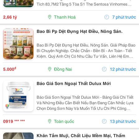
Tích 83,7M2 Tầng 5 Tòa S1 The Sentosa Vinhomes
Thanh Hóa Vị Trí Ngay Giao Điểm Đại Lộ Nguyễn Hoàng
Và Đại Lộ Nam Sông Mã Nằm Trong Quần Thể Kđt...
2,66 tỷ
Thanh Hoá
7 phút trước
Bao Bì Pp Dệt Đựng Hạt Điều, Nông Sản.
Bao Bì Pp Dệt Đựng Hạt Điều, Nông Sản. Giải Pháp Bao
Bì Chuyên Nghiệp. Chắc Chắn - Bền Bỉ - An Toàn - Tiết
Kiệm. Quý Anh Chị Có Nhu Cầu Tư Vấn, Liên Hệ Em
Qua Số Hotline/ Zalo: 0865 489 273
₫
5.000
Đồng Nai
12 phút trước
Báo Giá Sơn Ngoại Thất Dulux Mới
Báo Giá Sơn Ngoại Thất Dulux Mới - Bảng Giá Chi Tiết
Và Những Điều Cần Biết Nếu Bạn Đang Cân Nhắc Lựa
Chọn Dòng Sơn Này Và Muốn Tối Ưu Chi Phí Công
Trình, Bài Viết Dưới Đây Sẽ Tổng Hợp Chi Tiết Bảng Giá
Sơn Ngoại Thất Dulux Mới Nhất, Phân Tích Đặc...
0919 *** ***
Toàn quốc
13 phút trước
Khăn Tắm Muji, Chất Liệu Mềm Mại, Thấm