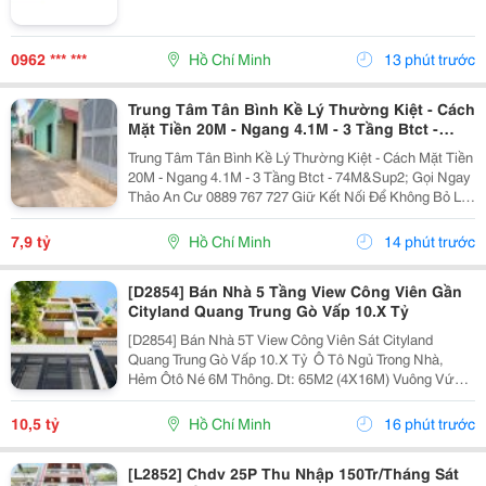
0962 *** ***
Hồ Chí Minh
13 phút trước
Trung Tâm Tân Bình Kề Lý Thường Kiệt - Cách
Mặt Tiền 20M - Ngang 4.1M - 3 Tầng Btct -
74M²
Trung Tâm Tân Bình Kề Lý Thường Kiệt - Cách Mặt Tiền
20M - Ngang 4.1M - 3 Tầng Btct - 74M&Sup2; Gọi Ngay
Thảo An Cư 0889 767 727 Giữ Kết Nối Để Không Bỏ Lỡ
Cơ Hội Sở Hữu Tài Sản Giá Tốt Nhất Khu Vực. Bạn
Mua Nhà Để Tích Sản Lâu Dài?...
7,9 tỷ
Hồ Chí Minh
14 phút trước
[D2854] Bán Nhà 5 Tầng View Công Viên Gần
Cityland Quang Trung Gò Vấp 10.X Tỷ
[D2854] Bán Nhà 5T View Công Viên Sát Cityland
Quang Trung Gò Vấp 10.X Tỷ ️ Ô Tô Ngủ Trong Nhà,
Hẻm Ôtô Né 6M Thông. Dt: 65M2 (4X16M) Vuông Vức,
Shr Odt. ️ Trệt, Lửng, 2L, St, 4 P.ngủ 5Tolet, Ở Ngay. V.trí
Đẹp, Cách Quang Trung 50M. ⏩ Gọi Điện...
10,5 tỷ
Hồ Chí Minh
16 phút trước
[L2852] Chdv 25P Thu Nhập 150Tr/Tháng Sát