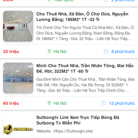
Cho Thuê Nhà, Xã Đàn, Ô Chợ Dừa, Nguyễn
Lương Bằng; 186M2* 1T -32 Tr
Tôi Chính Chủ Tìm Người Thuê Cả Nhà Mới, Xã Đàn, Ô
Chợ Dừa, Nguyễn Lương Bằng; Nam Đồng, Đống Đa.
Dt 186M2* 1 Tầng - Giá: 32 Triệu. - Liên Hệ Trực Tiếp
Chính Chủ: 0988289962 - Vỉa Hè Lớn, Mặt Tiền Rộng,
Thoáng. - Vị Trí Ngay Gần Ngã Ba, Khu Đông Dân...
32 triệu
Hà Nội
6 phút trước
Mình Cho Thuê Nhà, Trần Nhân Tông, Mai Hắc
Đế, Hbt; 322M2* 1T -60 Tr
Gia Đình Mình Cần Cho Thuê Nhà , Trần Nhân Tông, Mai
Hắc Đế, Hbt; Nguyễn Du, Hai Bà Trưng. Dt 322M2* 1
Tầng - Giá: 60 Triệu. - Liên Hệ Trực Tiếp Chính Chủ:
0942854881 - Vỉa Hè Lớn, Mặt Tiền Rộng, Thoáng. - Vị
Trí Ngay Gần Ngã Ba, Khu Đông Dân Cư,...
60 triệu
Hà Nội
12 phút trước
Sutbongtv Link Xem Trực Tiếp Bóng Đá
Sutbong Tv Miễn Phí
Website : Https://Sutbongtv.site/