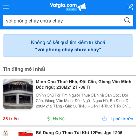
Không có kết quả tìm kiếm từ khoá
"vòi phòng cháy chữa cháy"
Tin đăng mới nhất
Mình Cho Thuê Nhà, Đội Cấn, Giang Văn Minh,
Đốc Ngữ; 230M2* 2T -36 Tr
Chính Chủ Tôi Tìm Người Thuê Cả Nhà Căn Góc, Đội
Cấn, Giang Văn Minh, Đốc Ngữ; Ngọc Hà, Ba Đình. Dt
230M2* 2 Tầng - Giá: 36 Triệu. - Liên Hệ Trực Tiếp Chính
Chủ: 0946004782 - Vỉa Hè Lớn, Mặt Tiền Rộng, Thoáng.
- Vị Trí Ngay Gần Ngã Ba, Khu Đông Dân...
36 triệu
Hà Nội
1 phút trước
Bộ Dụng Cụ Tháo Túi Khí 12Pcs Jgai1206