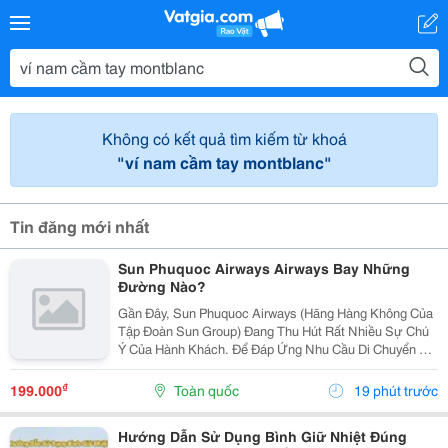
Không có kết quả tìm kiếm từ khoá
"ví nam cầm tay montblanc"
Tin đăng mới nhất
Sun Phuquoc Airways Airways Bay Những
Đường Nào?
Gần Đây, Sun Phuquoc Airways (Hãng Hàng Không Của
Tập Đoàn Sun Group) Đang Thu Hút Rất Nhiều Sự Chú
Ý Của Hành Khách. Để Đáp Ứng Nhu Cầu Di Chuyển Và
Du Lịch, Hãng Đang Liên Tục Mở Rộng Mạng Lưới Bay,
Kết Nối Trực Tiếp Phú Quốc Với Nhiều Tỉnh Thành...
₫
199.000
Toàn quốc
19 phút trước
Hướng Dẫn Sử Dụng Bình Giữ Nhiệt Đúng