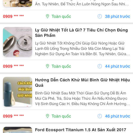
Ăn. Tuy Nhiên, Để Thức Ăn Luôn Nóng Ngon Sau Nhiều
Giờ, Việc Lựa Chọn Một Chiếc Hộp Cơm Giữ Nhiệt Nào
Tốt Là Điều Rất Quan Trọng. Bài Viết Dưới Đây Sẽ...
0909 *** ***
Toàn quốc
38 phút trước
Ly Giữ Nhiệt Tốt Là Gì? 7 Tiêu Chí Chọn Đúng
Sản Phẩm
Ly Giữ Nhiệt Tốt Không Chỉ Giúp Giữ Nóng Hoặc Giữ
Lạnh Đồ Uống Trong Nhiều Giờ Mà Còn Mang Lại Trải
Nghiệm Sử Dụng An Toàn Và Bền Bỉ. Tuy Nhiên, Giữa
Hàng Trăm Mẫu Mã Trên Thị Trường, Không Phải Sản
Phẩm Nào Cũng Đáp Ứng Được Chất Lượng Như Mong
0909 *** ***
Toàn quốc
44 phút trước
Đợi....
Hướng Dẫn Cách Khử Mùi Bình Giữ Nhiệt Hiệu
Quả
Bình Giữ Nhiệt Sau Một Thời Gian Sử Dụng Dễ Bị Ám
Mùi Cà Phê, Trà, Sữa Hoặc Thức Ăn Nếu Không Được
Vệ Sinh Đúng Các H. Điều Này Không Chỉ Ảnh Hưởng
Đến Hương Vị Đồ Uống Mà Còn Gây Mất Vệ Sinh. Hãy
Cùng Tìm Hiểu Những Cách Khử Mùi Bình Giữ Nhiệt
0909 *** ***
Toàn quốc
46 phút trước
Đơn...
Ford Ecosport Titanium 1.5 At Sản Xuất 2017