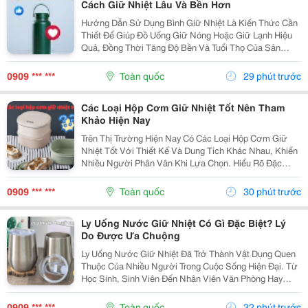
Cách Giữ Nhiệt Lâu Và Bền Hơn
Hướng Dẫn Sử Dụng Bình Giữ Nhiệt Là Kiến Thức Cần
Thiết Để Giúp Đồ Uống Giữ Nóng Hoặc Giữ Lạnh Hiệu
Quả, Đồng Thời Tăng Độ Bền Và Tuổi Thọ Của Sản
Phẩm. Trong Bài Viết Này, Cozycup Sẽ Chia Sẻ Cách Vệ
Sinh Bình Trước Khi Sử Dụng, Cách Dùng Đúng Mỗi...
0909 *** ***
Toàn quốc
29 phút trước
Các Loại Hộp Cơm Giữ Nhiệt Tốt Nên Tham
Khảo Hiện Nay
Trên Thị Trường Hiện Nay Có Các Loại Hộp Cơm Giữ
Nhiệt Tốt Với Thiết Kế Và Dung Tích Khác Nhau, Khiến
Nhiều Người Phân Vân Khi Lựa Chọn. Hiểu Rõ Đặc
Điểm Của Từng Loại Sẽ Giúp Bạn Dễ Dàng Tìm Được
Sản Phẩm Phù Hợp Với Nhu Cầu Sử Dụng Hằng Ngày.
0909 *** ***
Toàn quốc
30 phút trước
1....
Ly Uống Nước Giữ Nhiệt Có Gì Đặc Biệt? Lý
Do Được Ưa Chuộng
Ly Uống Nước Giữ Nhiệt Đã Trở Thành Vật Dụng Quen
Thuộc Của Nhiều Người Trong Cuộc Sống Hiện Đại. Từ
Học Sinh, Sinh Viên Đến Nhân Viên Văn Phòng Hay
Người Thường Xuyên Di Chuyển Đều Có Thể Sử Dụng
Để Mang Theo Đồ Uống Yêu Thích. Vậy Điều Gì Khiến
0909 *** ***
Toàn quốc
32 phút trước