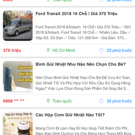
Ly...
Ford Transit 2018 16 Chỗ | Giá 370 Triệu
Ford Transit 2018 &Ndash; 16 Chỗ | Giá 370 Triệu ✅ Đời
2018 &Ndash; Ford Transit 16 Chỗ ✅ Nhiên Liệu: Dầu ✅
Hộp Số: Số Sàn ✅ Odo: 121.000 Km - Giá Bán: 370
Triệu - Xem Xe: 76/45/14 Đường 19, P. Linh Chiểu, Tp.
Thủ Đức Liên Hệ: 0352 507 269 Xe...
370 triệu
Hồ Chí Minh
33 phút trước
Bình Giữ Nhiệt Như Nào Nên Chọn Cho Bé?
Nên Chọn Bình Giữ Nhiệt Nào Cho Bé Để Vừa An Toàn,
Giữ Nhiệt Tốt Và Phù Hợp Với Nhu Cầu Sử Dụng Hằng
Ngày? Việc Lựa Chọn Đúng Sản Phẩm Sẽ Giúp Bé Sử
Dụng Thuận Tiện Hơn Và Cha Mẹ Cũng Yên Tâm Hơn.
Cùng Khám Phá 7 Tiêu Chí Quan Trọng Ngay Dưới Đây
0909 *** ***
Toàn quốc
35 phút trước
Để...
Các Hộp Cơm Giữ Nhiệt Nào Tốt?
Mang Cơm Đi Làm Hay Đi Học Giúp Tiết Kiệm Chi Phí,
Đảm Bảo Dinh Dưỡng Và Chủ Động Hơn Trong Mỗi Bữa