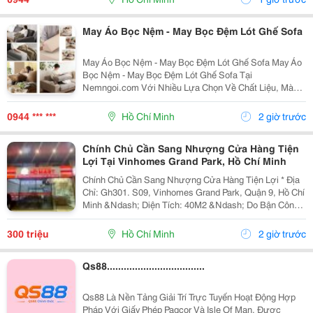
May Áo Bọc Nệm - May Bọc Đệm Lót Ghế Sofa
May Áo Bọc Nệm - May Bọc Đệm Lót Ghế Sofa May Áo
Bọc Nệm - May Bọc Đệm Lót Ghế Sofa Tại
Nemngoi.com Với Nhiều Lựa Chọn Về Chất Liệu, Màu
Sắc, Kiểu Dáng Và Kích Thước. Sản Phẩm Được Tư
Vấn Theo Nhu Cầu Thực Tế, Hỗ Trợ Báo Giá Nhanh,
0944 *** ***
Hồ Chí Minh
2 giờ trước
Khuyến Mãi, Ưu...
Chính Chủ Cần Sang Nhượng Cửa Hàng Tiện
Lợi Tại Vinhomes Grand Park, Hồ Chí Minh
Chính Chủ Cần Sang Nhượng Cửa Hàng Tiện Lợi * Địa
Chỉ: Gh301. S09, Vinhomes Grand Park, Quận 9, Hồ Chí
Minh &Ndash; Diện Tích: 40M2 &Ndash; Do Bận Công
Việc Đi Nước Ngoài Không Quản Lý Được Nên Mình
Cần Sang Lại Cửa Hàng, &Ndash; Cửa...
300 triệu
Hồ Chí Minh
2 giờ trước
Qs88...................................
Qs88 Là Nền Tảng Giải Trí Trực Tuyến Hoạt Động Hợp
Pháp Với Giấy Phép Pagcor Và Isle Of Man, Được