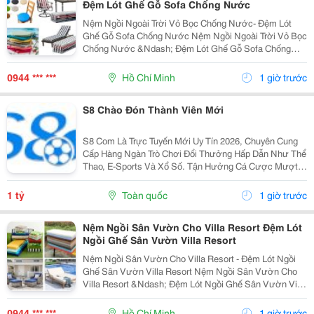
Đệm Lót Ghế Gỗ Sofa Chống Nước
Nệm Ngồi Ngoài Trời Vỏ Bọc Chống Nước- Đệm Lót
Ghế Gỗ Sofa Chống Nước Nệm Ngồi Ngoài Trời Vỏ Bọc
Chống Nước &Ndash; Đệm Lót Ghế Gỗ Sofa Chống
Nước Được Cung Cấp Với Nhiều Lựa Chọn Về Chất
Liệu Vỏ, Ruột Nệm, Độ Dày, Kích Thước Và Màu Sắc.
0944 *** ***
Hồ Chí Minh
1 giờ trước
Sản Phẩm...
S8 Chào Đón Thành Viên Mới
S8 Com Là Trực Tuyến Mới Uy Tín 2026, Chuyên Cung
Cấp Hàng Ngàn Trò Chơi Đổi Thưởng Hấp Dẫn Như Thể
Thao, E-Sports Và Xổ Số. Tận Hưởng Cá Cược Mượt
Mà, Nạp Rút Nhanh Chóng, Ưu Đãi Cực Khủng Dành
Cho Mọi Hội Viên. Tên Thương Hiệu: S8 Website:...
1 tỷ
Toàn quốc
1 giờ trước
Nệm Ngồi Sân Vườn Cho Villa Resort Đệm Lót
Ngồi Ghế Sân Vườn Villa Resort
Nệm Ngồi Sân Vườn Cho Villa Resort - Đệm Lót Ngồi
Ghế Sân Vườn Villa Resort Nệm Ngồi Sân Vườn Cho
Villa Resort &Ndash; Đệm Lót Ngồi Ghế Sân Vườn Villa
Resort Tại Nemngoi.com Có Nhiều Lựa Chọn Về Vật
Liệu, Cấu Hình, Màu Sắc Và Thông Số Kỹ Thuật. Sản...
0944 *** ***
Hồ Chí Minh
1 giờ trước