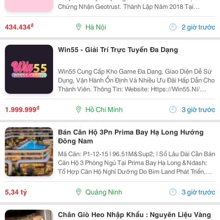
Chứng Nhận Geotrust. Thành Lập Năm 2018 Tại
Philippines, Qs88 Cam Kết Mang Đến Môi Trường Giải
Trí Minh Bạch, Bảo Mật Cao Và Đáng Tin Cậy Cho
₫
434.434
Hà Nội
2 giờ trước
Người Chơi...
Win55 - Giải Trí Trực Tuyến Đa Dạng
Win55 Cung Cấp Kho Game Đa Dạng, Giao Diện Dễ Sử
Dụng, Vận Hành Ổn Định Và Nhiều Ưu Đãi Hấp Dẫn Cho
Thành Viên. Thông Tin: Website: Https://Win55.Nl/
Email: Contact@Win55.Nl Sđt: 0809037590 Địa Chỉ: 54
Đ. Dd5, Đông Hưng Thuận, Hồ Chí Minh, Việt Nam...
₫
1.999.999
Hồ Chí Minh
3 giờ trước
Bán Căn Hộ 3Pn Prima Bay Hạ Long Hướng
Đông Nam
Mã Căn: P1-12-15 | 96.51M&Sup2; | Sổ Lâu Dài Cần Bán
Căn Hộ 3 Phòng Ngủ Tại Prima Bay Hạ Long &Ndash;
Tổ Hợp Căn Hộ Nghỉ Dưỡng Do Bim Land Phát Triển,
Mặt Đường Hoàng Quốc Việt, Bán Đảo 1 Halong
Marina, Bãi Cháy, Hạ Long. ✅ Hướng Đông Nam,
5,34 tỷ
Quảng Ninh
3 giờ trước
Thoáng...
Chân Giò Heo Nhập Khẩu : Nguyên Liệu Vàng