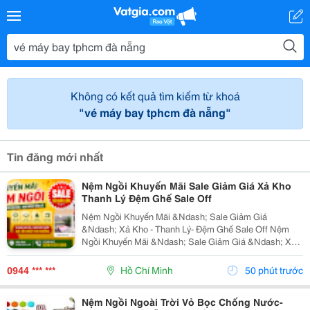
Không có kết quả tìm kiếm từ khoá
"vé máy bay tphcm đà nẵng"
Tin đăng mới nhất
Nệm Ngồi Khuyến Mãi Sale Giảm Giá Xả Kho
Thanh Lý Đệm Ghế Sale Off
Nệm Ngồi Khuyến Mãi &Ndash; Sale Giảm Giá
&Ndash; Xả Kho - Thanh Lý- Đệm Ghế Sale Off Nệm
Ngồi Khuyến Mãi &Ndash; Sale Giảm Giá &Ndash; Xả
Kho &Ndash; Thanh Lý &Ndash; Đệm Ghế Sale Off Tại
Nemngoi.com Đang Có Nhiều Mức Ưu Đãi Và Chiết
0944 *** ***
Hồ Chí Minh
50 phút trước
Khấu Theo Số...
Nệm Ngồi Ngoài Trời Vỏ Bọc Chống Nước-