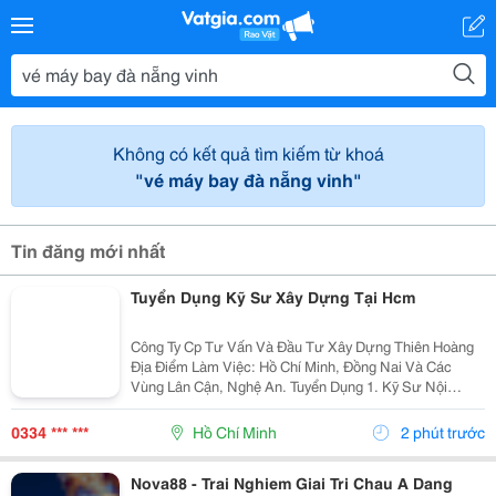
Không có kết quả tìm kiếm từ khoá
"vé máy bay đà nẵng vinh"
Tin đăng mới nhất
Tuyển Dụng Kỹ Sư Xây Dựng Tại Hcm
Công Ty Cp Tư Vấn Và Đầu Tư Xây Dựng Thiên Hoàng
Địa Điểm Làm Việc: Hồ Chí Minh, Đồng Nai Và Các
Vùng Lân Cận, Nghệ An. Tuyển Dụng 1. Kỹ Sư Nội
Nghiệp Công Trình Giao Thông, Cầu Đường : 06 2. Kỹ
Sư Hiện Trường Công Trình Giao Thông, Cầu...
0334 *** ***
Hồ Chí Minh
2 phút trước
Nova88 - Trai Nghiem Giai Tri Chau A Dang