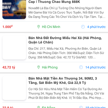
Cap | Thuong Chao Mung 888K
Nova88 Là Địa Chỉ Lý Tưởng Cho Những Người Đam
Mê Game Bài Và Cá Cược Trực Tuyến, Nổi Bật Với Sự
Đa Dạng Trong Các Trò Chơi Và Dịch Vụ Tận Tâm. Tại
Nova88, Người Chơi Được Trải Nghiệm Những Sản
Phẩm Cá Cược Chất Lượng Nhất, Từ Cá Cược Thể
₫
1.000
Hồ Chí Minh
4 phút trước
Thao Đến...
Bán Nhà Đất Đường Miếu Hai Xã (Hải Phòng,
Quận Lê Chân)
Địa Chỉ: 217, Miếu Hai Xã, Phường An Biên, Quận Lê
Chân, Hải Phòng Diện Tích: 356 M&Sup2; Diện Tích Sử
Dụng: 356 M&Sup2; Giá: 42,72 Tỷ Giá/M2: 120
Triệu/M&Sup2; Số Phòng Ngủ: 2 Phòng Tổng Số Tầng:
11.5 Tổng Số Tầng: 1 Nhà 2 Mặt Iền Vị...
42,72 tỷ
Hải Phòng
14 phút trước
Bán Nhà Mặt Tiền An Thượng 34, 90M2, 3
Tầng, Sát Biển Mỹ Khê, Giá 22,9 Tỷ
Cơ Hội Sở Hữu Nhà Mặt Tiền Hiếm Có Tại Đường An
Thượng 34, Ngay Trung Tâm Phố Tây Đà Nẵng, Chỉ Vài
Phút Đi Bộ Đến Biển Mỹ Khê. Vị Trí Đắc Địa, Phù Hợp
Kinh Doanh, Đầu Tư Hoặc An Cư Lâu Dài, Đón Đầu
Tiềm Năng Phát Triển Mạnh Của Du Lịch Biển. Thông...
22,9 tỷ
Đà Nẵng
19 phút trước