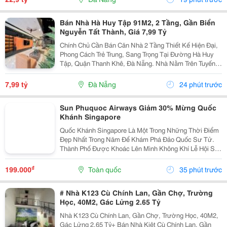
Bán Nhà Hà Huy Tập 91M2, 2 Tầng, Gần Biển
Nguyễn Tất Thành, Giá 7,99 Tỷ
Chính Chủ Cần Bán Căn Nhà 2 Tầng Thiết Kế Hiện Đại,
Phong Cách Trẻ Trung, Sang Trọng Tại Đường Hà Huy
Tập, Quận Thanh Khê, Đà Nẵng. Nhà Nằm Trên Tuyến
Đường Quy Hoạch 5M, Lề 3M, Khu Dân Cư Văn Minh,
An Ninh, Thuận Tiện An Cư Và Đầu Tư. Thông Tin Nổi...
7,99 tỷ
Đà Nẵng
24 phút trước
Sun Phuquoc Airways Giảm 30% Mừng Quốc
Khánh Singapore
Quốc Khánh Singapore Là Một Trong Những Thời Điểm
Đẹp Nhất Trong Năm Để Khám Phá Đảo Quốc Sư Tử.
Thành Phố Được Khoác Lên Mình Không Khí Lễ Hội Sôi
Động Với Hàng Loạt Sự Kiện Đặc Sắc, Những Màn
Trình Diễn Ánh Sáng Ấn Tượng Và Màn Pháo Hoa Rực
₫
199.000
Toàn quốc
35 phút trước
Rỡ Trên...
# Nhà K123 Cù Chính Lan, Gần Chợ, Trường
Học, 40M2, Gác Lửng 2.65 Tỷ
Nhà K123 Cù Chính Lan, Gần Chợ, Trường Học, 40M2,
Gác Lửng 2.65 Tỷ+ Bán Nhà Kiệt Cù Chính Lan, Gần