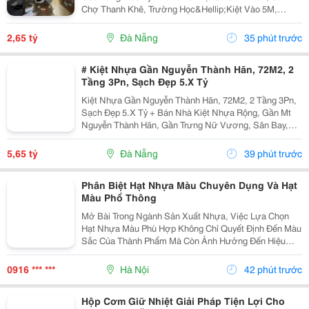
Chợ Thanh Khê, Trường Học&Hellip;Kiệt Vào 5M,
Trước Nhà 2.5M, Dễ Đi, Gần Kiệt Ô Tô.+ Dt 39M2,
Ngang 4M, Gác Lửng Sẽ, 2Pn 2Wc+ Giá Bán 2.65 Tỷalo
2,65 tỷ
Đà Nẵng
35 phút trước
Ngay
# Kiệt Nhựa Gần Nguyễn Thành Hãn, 72M2, 2
Tầng 3Pn, Sạch Đẹp 5.X Tỷ
Kiệt Nhựa Gần Nguyễn Thành Hãn, 72M2, 2 Tầng 3Pn,
Sạch Đẹp 5.X Tỷ + Bán Nhà Kiệt Nhựa Rộng, Gần Mt
Nguyễn Thành Hãn, Gần Trưng Nữ Vương, Sân Bay,
Nguyễn Hữu Thọ&Hellip;Kiệt Trước Nhà Đổ Nhựa 4.5M
+ Dt 72M2, 2 Tầng Sạch Đẹp, 3Pn 3Wc, P Thờ, Sân...
5,65 tỷ
Đà Nẵng
39 phút trước
Phân Biệt Hạt Nhựa Màu Chuyên Dụng Và Hạt
Màu Phổ Thông
Mở Bài Trong Ngành Sản Xuất Nhựa, Việc Lựa Chọn
Hạt Nhựa Màu Phù Hợp Không Chỉ Quyết Định Đến Màu
Sắc Của Thành Phẩm Mà Còn Ảnh Hưởng Đến Hiệu
Quả Gia Công, Độ Ổn Định Chất Lượng Và Chi Phí Sản
Xuất. Trên Thị Trường Hiện Nay, Hạt Nhựa Màu Được
0916 *** ***
Hà Nội
42 phút trước
Chia...
Hộp Cơm Giữ Nhiệt Giải Pháp Tiện Lợi Cho