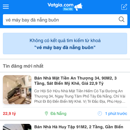
Không có kết quả tìm kiếm từ khoá
"vé máy bay đà nẵng buôn"
Tin đăng mới nhất
Bán Nhà Mặt Tiền An Thượng 34, 90M2, 3
Tầng, Sát Biển Mỹ Khê, Giá 22,9 Tỷ
Cơ Hội Sở Hữu Nhà Mặt Tiền Hiếm Có Tại Đường An
Thượng 34, Ngay Trung Tâm Phố Tây Đà Nẵng, Chỉ Vài
Phút Đi Bộ Đến Biển Mỹ Khê. Vị Trí Đắc Địa, Phù Hợp
Kinh Doanh, Đầu Tư Hoặc An Cư Lâu Dài, Đón Đầu
Tiềm Năng Phát Triển Mạnh Của Du Lịch Biển. Thông...
22,9 tỷ
Đà Nẵng
1 phút trước
Bán Nhà Hà Huy Tập 91M2, 2 Tầng, Gần Biển