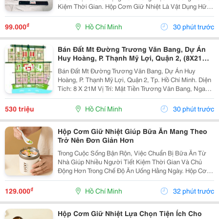
Kiệm Thời Gian. Hộp Cơm Giữ Nhiệt Là Vật Dụng Hữu
Ích Giúp Việc Bảo Quản Và Mang Theo Bữa Ăn Trở Nên
Thuận Tiện Hơn Trong Học Tập, Công Việc Hoặc Các...
₫
99.000
Hồ Chí Minh
30 phút trước
Bán Đất Mt Đường Trương Văn Bang, Dự Án
Huy Hoàng, P. Thạnh Mỹ Lợi, Quận 2, (8X21M)
Giá 530Tr/M2
Bán Đất Mt Đường Trương Văn Bang, Dự Án Huy
Hoàng, P. Thạnh Mỹ Lợi, Quận 2, Tp. Hồ Chí Minh. Diện
Tích: 8 X 21M Vị Trí: Mặt Tiền Trương Văn Bang, Ngay
Khu Thương Mại, Hành Chính, Đường Rộng Giao Thông
Thuận Lợi, Thích Hợp Làm Công Ty, Kinh Danh...
530 triệu
Hồ Chí Minh
30 phút trước
Hộp Cơm Giữ Nhiệt Giúp Bữa Ăn Mang Theo
Trở Nên Đơn Giản Hơn
Trong Cuộc Sống Bận Rộn, Việc Chuẩn Bị Bữa Ăn Từ
Nhà Giúp Nhiều Người Tiết Kiệm Thời Gian Và Chủ
Động Hơn Trong Chế Độ Ăn Uống Hằng Ngày. Hộp Cơm
Giữ Nhiệt Là Sản Phẩm Tiện Lợi, Phù Hợp Để Mang
Theo Bữa Trưa Đến Trường, Văn Phòng Hoặc Sử Dụng
₫
129.000
Hồ Chí Minh
32 phút trước
Trong...
Hộp Cơm Giữ Nhiệt Lựa Chọn Tiện Ích Cho