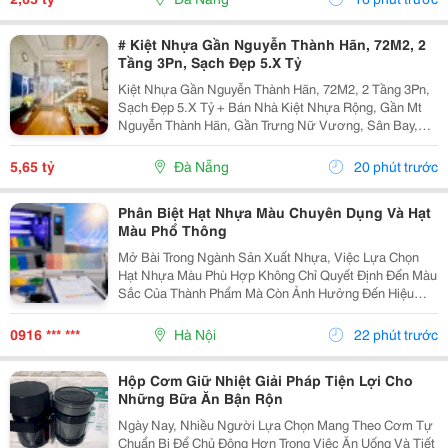
Ngay
# Kiệt Nhựa Gần Nguyễn Thành Hãn, 72M2, 2
Tầng 3Pn, Sạch Đẹp 5.X Tỷ
Kiệt Nhựa Gần Nguyễn Thành Hãn, 72M2, 2 Tầng 3Pn,
Sạch Đẹp 5.X Tỷ + Bán Nhà Kiệt Nhựa Rộng, Gần Mt
Nguyễn Thành Hãn, Gần Trưng Nữ Vương, Sân Bay,
Nguyễn Hữu Thọ&Hellip;Kiệt Trước Nhà Đổ Nhựa 4.5M
+ Dt 72M2, 2 Tầng Sạch Đẹp, 3Pn 3Wc, P Thờ, Sân...
5,65 tỷ
Đà Nẵng
20 phút trước
Phân Biệt Hạt Nhựa Màu Chuyên Dụng Và Hạt
Màu Phổ Thông
Mở Bài Trong Ngành Sản Xuất Nhựa, Việc Lựa Chọn
Hạt Nhựa Màu Phù Hợp Không Chỉ Quyết Định Đến Màu
Sắc Của Thành Phẩm Mà Còn Ảnh Hưởng Đến Hiệu
Quả Gia Công, Độ Ổn Định Chất Lượng Và Chi Phí Sản
Xuất. Trên Thị Trường Hiện Nay, Hạt Nhựa Màu Được
0916 *** ***
Hà Nội
22 phút trước
Chia...
Hộp Cơm Giữ Nhiệt Giải Pháp Tiện Lợi Cho
Những Bữa Ăn Bận Rộn
Ngày Nay, Nhiều Người Lựa Chọn Mang Theo Cơm Tự
Chuẩn Bị Để Chủ Động Hơn Trong Việc Ăn Uống Và Tiết