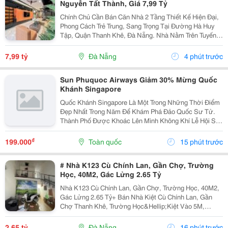
Nguyễn Tất Thành, Giá 7,99 Tỷ
Chính Chủ Cần Bán Căn Nhà 2 Tầng Thiết Kế Hiện Đại,
Phong Cách Trẻ Trung, Sang Trọng Tại Đường Hà Huy
Tập, Quận Thanh Khê, Đà Nẵng. Nhà Nằm Trên Tuyến
Đường Quy Hoạch 5M, Lề 3M, Khu Dân Cư Văn Minh,
An Ninh, Thuận Tiện An Cư Và Đầu Tư. Thông Tin Nổi...
7,99 tỷ
Đà Nẵng
4 phút trước
Sun Phuquoc Airways Giảm 30% Mừng Quốc
Khánh Singapore
Quốc Khánh Singapore Là Một Trong Những Thời Điểm
Đẹp Nhất Trong Năm Để Khám Phá Đảo Quốc Sư Tử.
Thành Phố Được Khoác Lên Mình Không Khí Lễ Hội Sôi
Động Với Hàng Loạt Sự Kiện Đặc Sắc, Những Màn
Trình Diễn Ánh Sáng Ấn Tượng Và Màn Pháo Hoa Rực
₫
199.000
Toàn quốc
15 phút trước
Rỡ Trên...
# Nhà K123 Cù Chính Lan, Gần Chợ, Trường
Học, 40M2, Gác Lửng 2.65 Tỷ
Nhà K123 Cù Chính Lan, Gần Chợ, Trường Học, 40M2,
Gác Lửng 2.65 Tỷ+ Bán Nhà Kiệt Cù Chính Lan, Gần
Chợ Thanh Khê, Trường Học&Hellip;Kiệt Vào 5M,
Trước Nhà 2.5M, Dễ Đi, Gần Kiệt Ô Tô.+ Dt 39M2,
Ngang 4M, Gác Lửng Sẽ, 2Pn 2Wc+ Giá Bán 2.65 Tỷalo
2,65 tỷ
Đà Nẵng
16 phút trước