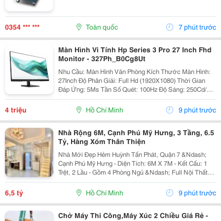
0354 *** ***
Toàn quốc
7 phút trước
Màn Hình Vi Tính Hp Series 3 Pro 27 Inch Fhd
Monitor - 327Ph_B0Cg8Ut
Nhu Cầu: Màn Hình Văn Phòng Kích Thước Màn Hình:
27Inch Độ Phân Giải: Full Hd (1920X1080) Thời Gian
Đáp Ứng: 5Ms Tần Số Quét: 100Hz Độ Sáng: 250Cd/M2
Công Ty Tnhh Tm Dv Hợp Thành Thịnh 406/55 Cộng
Hòa, P. Tân...
4 triệu
Hồ Chí Minh
9 phút trước
Nhà Rộng 6M, Cạnh Phú Mỹ Hưng, 3 Tầng, 6.5
Tỷ, Hàng Xóm Thân Thiện
Nhà Mới Đẹp Hẻm Huỳnh Tấn Phát, Quận 7 &Ndash;
Cạnh Phú Mỹ Hưng - Diện Tích: 6M X 7M - Kết Cấu: 1
Trệt, 2 Lầu - Gồm 4 Phòng Ngủ &Ndash; Full Nội Thất
Cao Cấp, Dọn Vào Ở Ngay.. - Hàng Xóm Thân Thiện,
Phù Hợp Ở Gia Đình Hoặc Cho Thuê. - Vị Trí...
6,5 tỷ
Hồ Chí Minh
9 phút trước
Chở Máy Thi Công,Máy Xúc 2 Chiều Giá Rẻ -