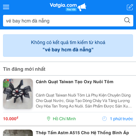
Không có kết quả tìm kiếm từ khoá
"vé bay hcm đà nẵng"
Tin đăng mới nhất
Cánh Quạt Taiwan Tạo Oxy Nuôi Tôm
Cánh Quạt Taiwan Nuôi Tôm Là Phụ Kiện Chuyên Dùng
Cho Quạt Nước, Giúp Tạo Dòng Chảy Và Tăng Lượng
Oxy Hòa Tan Trong Ao Nuôi. Sản Phẩm Được Sản Xuất
Từ Nhựa Kỹ Thuật Bền Chắc, Chống Ăn Mòn, Chịu Va
Đập Tốt Và Phù Hợp Với Môi Trường Nước Mặn, Nước
₫
10.000
Hồ Chí Minh
1 phút trước
Lợ....
Thép Tấm Astm A515 Cho Hệ Thống Bình Áp