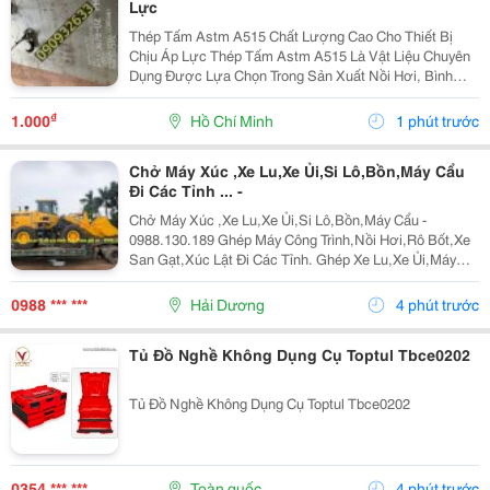
Lực
Thép Tấm Astm A515 Chất Lượng Cao Cho Thiết Bị
Chịu Áp Lực Thép Tấm Astm A515 Là Vật Liệu Chuyên
Dụng Được Lựa Chọn Trong Sản Xuất Nồi Hơi, Bình
Chịu Áp, Bồn Chứa Công Nghiệp Và Các Thiết Bị Làm
Việc Ở Nhiệt Độ Cao. Với Khả Năng Chịu Áp Lực Tốt,
₫
1.000
Hồ Chí Minh
1 phút trước
Độ...
Chở Máy Xúc ,Xe Lu,Xe Ủi,Si Lô,Bồn,Máy Cẩu
Đi Các Tỉnh ... -
Chở Máy Xúc ,Xe Lu,Xe Ủi,Si Lô,Bồn,Máy Cẩu -
0988.130.189 Ghép Máy Công Trình,Nồi Hơi,Rô Bốt,Xe
San Gạt,Xúc Lật Đi Các Tỉnh. Ghép Xe Lu,Xe Ủi,Máy
Xúc Đào Đi Các Tỉnh Bắc Trung Nam Giá Rẻ &Ldquo;
Hãy Gọi Cho Tôi Để Có Giá Rẻ Nhất Thị Trường...
0988 *** ***
Hải Dương
4 phút trước
Tủ Đồ Nghề Không Dụng Cụ Toptul Tbce0202
Tủ Đồ Nghề Không Dụng Cụ Toptul Tbce0202
0354 *** ***
Toàn quốc
4 phút trước