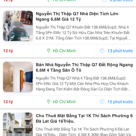
138,6M&Sup2;. Nhà...
Nguyễn Thị Thập Q7 Nhà Diện Tích Lớn
Ngang 6,6M Giá 12 Tỷ
Nguyễn Thị Thập Q7 Khuôn Đất 138,6M&Sup2; Nhà 4
Tầng 5Pn 5Wc 12 Tỷ Sở Hữu Căn Nhà Trên Khuôn Đất
6,6 X 21M, Tổng Diện Tích 138,6M&Sup2; Tại Nguyễn
Thị Thập, Quận 7. Đây Là Lựa Chọn Phù Hợp Cho
Khách Hàng Muốn Tìm Một Tài Sản Có Diện Tích Thực
12 tỷ
Hồ Chí Minh
13 phút trước
Lớn Và...
Bán Nhà Nguyễn Thị Thập Q7 Đất Rộng Ngang
6,6M 4 Tầng Sân Ô Tô
Nguyễn Thị Thập Q7 Nhà 4 Tầng Đất 138,6M&Sup2;
5Pn 5Wc Giá 12 Tỷ Một Căn Nhà Phù Hợp Cho Khách
Hàng Đang Tìm Kiếm Bất Động Sản Có Diện Tích Đất
Lớn Tại Quận 7, Vừa Có Thể Sử Dụng Ngay Vừa Có
Phương Án Khai Thác Về Sau. Khuôn Đất 6,6 X 21M,
12 tỷ
Hồ Chí Minh
15 phút trước
Diện...
Cho Thuê Mặt Bằng Tại 1K Thi Sách Phường 6
Đà Lat Giá 16Triệu.
Cho Thuê Mặt Bằng Tại 1K Thi Sách Phường 6 Đà Lat
Giá 16Triệu. - Diện Tích: 4,5M X 30M (Bao Gồm Sân Và