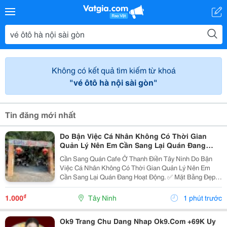
Không có kết quả tìm kiếm từ khoá
"vé ôtô hà nội sài gòn"
Tin đăng mới nhất
Do Bận Việc Cá Nhân Không Có Thời Gian
Quản Lý Nên Em Cần Sang Lại Quán Đang
Hoạt Động Ở Thanh Điền Tây Ninh
Cần Sang Quán Cafe Ở Thanh Điền Tây Ninh Do Bận
Việc Cá Nhân Không Có Thời Gian Quản Lý Nên Em
Cần Sang Lại Quán Đang Hoạt Động. ✅ Mặt Bằng Đẹp,
Vị Trí Thuận Lợi. ✅ Có Lượng Khách Quen, Ổn Định ✅
Đầy Đủ Bàn Ghế, Trang Thiết Bị, Vào Là Có Thể...
₫
1.000
Tây Ninh
1 phút trước
Ok9 Trang Chu Dang Nhap Ok9.Com +69K Uy