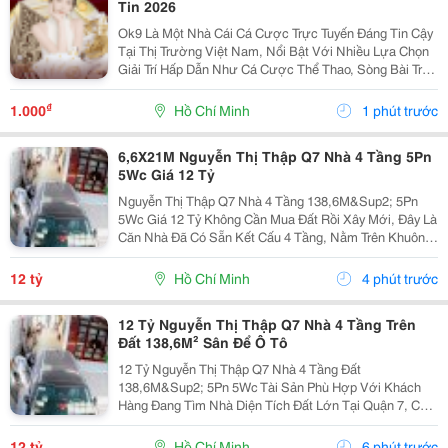
Tin 2026
Ok9 Là Một Nhà Cái Cá Cược Trực Tuyến Đáng Tin Cậy
Tại Thị Trường Việt Nam, Nổi Bật Với Nhiều Lựa Chọn
Giải Trí Hấp Dẫn Như Cá Cược Thể Thao, Sòng Bài Trực
Tuyến, Tài Xỉu, Các Trò Chơi Bài Đổi Thưởng Và Game
Nổ Hũ. Với Thiết Kế Giao Diện Thân Thiện,...
₫
1.000
Hồ Chí Minh
1 phút trước
6,6X21M Nguyễn Thị Thập Q7 Nhà 4 Tầng 5Pn
5Wc Giá 12 Tỷ
Nguyễn Thị Thập Q7 Nhà 4 Tầng 138,6M&Sup2; 5Pn
5Wc Giá 12 Tỷ Không Cần Mua Đất Rồi Xây Mới, Đây Là
Căn Nhà Đã Có Sẵn Kết Cấu 4 Tầng, Nằm Trên Khuôn
Đất 6,6 X 21M, Tổng Diện Tích 138,6M&Sup2;. Nhà
Gồm 5 Phòng Ngủ, 5 Toilet, Phù Hợp Gia Đình Đông...
12 tỷ
Hồ Chí Minh
4 phút trước
12 Tỷ Nguyễn Thị Thập Q7 Nhà 4 Tầng Trên
Đất 138,6M² Sân Để Ô Tô
12 Tỷ Nguyễn Thị Thập Q7 Nhà 4 Tầng Đất
138,6M&Sup2; 5Pn 5Wc Tài Sản Phù Hợp Với Khách
Hàng Đang Tìm Nhà Diện Tích Đất Lớn Tại Quận 7, Có
Sẵn Nhà Để Sử Dụng Và Chủ Động Khai Thác Theo
Nhu Cầu. Khuôn Đất 6,6 X 21M, Tổng Diện Tích
12 tỷ
Hồ Chí Minh
6 phút trước