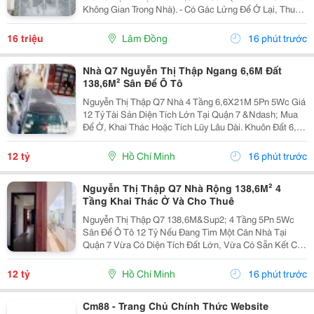
Không Gian Trong Nhà). - Có Gác Lửng Để Ở Lại, Thuận
Tiện Vừa Kinh Doanh Vừa Sinh Hoạt. - Điện, Nước Tính
Riêng Theo Mức Sử Dụng. - Giá Thuê:...
16 triệu
Lâm Đồng
16 phút trước
Nhà Q7 Nguyễn Thị Thập Ngang 6,6M Đất
138,6M² Sân Để Ô Tô
Nguyễn Thị Thập Q7 Nhà 4 Tầng 6,6X21M 5Pn 5Wc Giá
12 Tỷ Tài Sản Diện Tích Lớn Tại Quận 7 &Ndash; Mua
Để Ở, Khai Thác Hoặc Tích Lũy Lâu Dài. Khuôn Đất 6,6
X 21M, Tổng Diện Tích 138,6M&Sup2;, Nhà Hiện Hữu 4
Tầng, Công Năng Gồm 5 Phòng Ngủ Và 5...
12 tỷ
Hồ Chí Minh
16 phút trước
Nguyễn Thị Thập Q7 Nhà Rộng 138,6M² 4
Tầng Khai Thác Ở Và Cho Thuê
Nguyễn Thị Thập Q7 138,6M&Sup2; 4 Tầng 5Pn 5Wc
Sân Để Ô Tô 12 Tỷ Nếu Đang Tìm Một Căn Nhà Tại
Quận 7 Vừa Có Diện Tích Đất Lớn, Vừa Có Sẵn Kết Cấu
Để Sử Dụng Và Khai Thác, Đây Là Sản Phẩm Đáng Cân
Nhắc. Nhà Nằm Trên Khuôn Đất 6,6 X 21M, Diện Tích...
12 tỷ
Hồ Chí Minh
16 phút trước
Cm88 - Trang Chủ Chính Thức Website