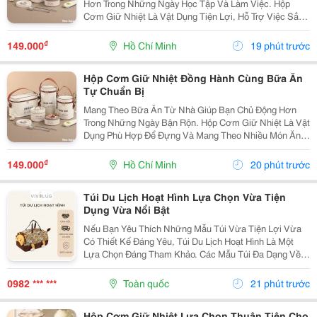
Hơn Trong Những Ngày Học Tập Và Làm Việc. Hộp
Cơm Giữ Nhiệt Là Vật Dụng Tiện Lợi, Hỗ Trợ Việc Sắp
Xếp Và Mang Theo Nhiều Món Ăn Một Cách Gọn Gàng,
Phù Hợp Với Nhiều Lịch Trình Khác Nhau. Chọn Hộp
₫
149.000
Hồ Chí Minh
19 phút trước
Cơm...
Hộp Cơm Giữ Nhiệt Đồng Hành Cùng Bữa Ăn
Tự Chuẩn Bị
Mang Theo Bữa Ăn Từ Nhà Giúp Bạn Chủ Động Hơn
Trong Những Ngày Bận Rộn. Hộp Cơm Giữ Nhiệt Là Vật
Dụng Phù Hợp Để Đựng Và Mang Theo Nhiều Món Ăn,
Đáp Ứng Nhu Cầu Sử Dụng Tại Trường Học, Văn Phòng
Hoặc Trong Những Chuyến Đi. Lựa Chọn Hộp Theo
₫
149.000
Hồ Chí Minh
20 phút trước
Khẩu...
Túi Du Lịch Hoạt Hình Lựa Chọn Vừa Tiện
Dụng Vừa Nổi Bật
Nếu Bạn Yêu Thích Những Mẫu Túi Vừa Tiện Lợi Vừa
Có Thiết Kế Đáng Yêu, Túi Du Lịch Hoạt Hình Là Một
Lựa Chọn Đáng Tham Khảo. Các Mẫu Túi Đa Dạng Về
Kiểu Dáng, Kích Thước Và Màu Sắc, Phù Hợp Cho
Những Chuyến Đi Ngắn Ngày, Đi Chơi Hoặc Du Lịch
0982 *** ***
Toàn quốc
21 phút trước
Cùng Bạn...
Hộp Cơm Giữ Nhiệt Lựa Chọn Thuận Tiện Cho