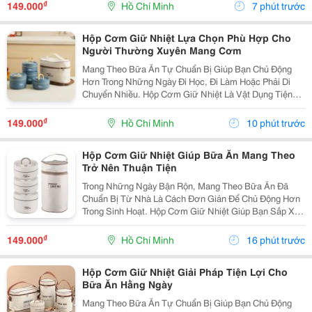
Biệt Với Những Người Thường Xuyên Ăn Trưa Bên
₫
149.000
Hồ Chí Minh
7 phút trước
Ngoài. Chọn...
Hộp Cơm Giữ Nhiệt Lựa Chọn Phù Hợp Cho
Người Thường Xuyên Mang Cơm
Mang Theo Bữa Ăn Tự Chuẩn Bị Giúp Bạn Chủ Động
Hơn Trong Những Ngày Đi Học, Đi Làm Hoặc Phải Di
Chuyển Nhiều. Hộp Cơm Giữ Nhiệt Là Vật Dụng Tiện
Lợi, Giúp Sắp Xếp Các Món Ăn Gọn Gàng Và Phù Hợp
Với Nhiều Lịch Trình Trong Ngày. Lựa Chọn Số Ngăn
₫
149.000
Hồ Chí Minh
10 phút trước
Theo...
Hộp Cơm Giữ Nhiệt Giúp Bữa Ăn Mang Theo
Trở Nên Thuận Tiện
Trong Những Ngày Bận Rộn, Mang Theo Bữa Ăn Đã
Chuẩn Bị Từ Nhà Là Cách Đơn Giản Để Chủ Động Hơn
Trong Sinh Hoạt. Hộp Cơm Giữ Nhiệt Giúp Bạn Sắp Xếp
Nhiều Món Ăn Gọn Gàng Và Thuận Tiện Khi Mang Đến
Trường, Văn Phòng Hoặc Sử Dụng Trong Những
₫
149.000
Hồ Chí Minh
16 phút trước
Chuyến Đi....
Hộp Cơm Giữ Nhiệt Giải Pháp Tiện Lợi Cho
Bữa Ăn Hằng Ngày
Mang Theo Bữa Ăn Tự Chuẩn Bị Giúp Bạn Chủ Động