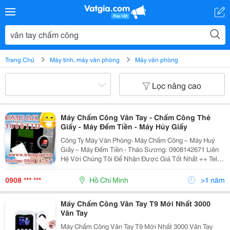
Trang Chủ
Máy tính, máy văn phòng
Máy văn phòng
Lọc nâng cao
Máy Chấm Công Vân Tay - Chấm Công Thẻ
Giấy - Máy Đếm Tiền - Máy Hủy Giấy
Công Ty Máy Văn Phòng- Máy Chấm Công – Máy Huỷ
Giấy – Máy Đếm Tiền - Thảo Sương: 0908142671 Liên
Hệ Với Chúng Tôi Để Nhận Được Giá Tốt Nhất ++ Tel:
(08) 39064546 - 39845596- 39845595- 39845594 ++
Website:www.truongtan.vn ++ Email : Thaosuong@
0908 *** ***
Hồ Chí Minh
>1 năm
Máy Chấm Công Vân Tay T9 Mới Nhất 3000
Vân Tay
Máy Chấm Công Vân Tay T9 Mới Nhất 3000 Vân Tay