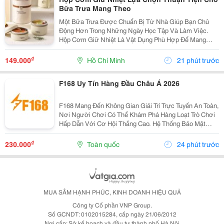
Bữa Trưa Mang Theo
Một Bữa Trưa Được Chuẩn Bị Từ Nhà Giúp Bạn Chủ
Động Hơn Trong Những Ngày Học Tập Và Làm Việc.
Hộp Cơm Giữ Nhiệt Là Vật Dụng Phù Hợp Để Mang
Theo Nhiều Món Ăn, Giúp Việc Sắp Xếp Bữa Ăn Trở
Nên Gọn Gàng Và Thuận Tiện Hơn. Xác Định Nhu Cầu
₫
149.000
Hồ Chí Minh
21 phút trước
Trước Khi...
F168 Uy Tín Hàng Đầu Châu Á 2026
F168 Mang Đến Không Gian Giải Trí Trực Tuyến An Toàn,
Nơi Người Chơi Có Thể Khám Phá Hàng Loạt Trò Chơi
Hấp Dẫn Với Cơ Hội Thắng Cao. Hệ Thống Bảo Mật
Nhiều Lớp, Kết Hợp Cùng Công Nghệ Hiện Đại, Giúp
Bảo Vệ Tối Đa Thông Tin Người Dùng. Tham Gia
₫
230.000
Toàn quốc
24 phút trước
F168,...
MUA SẮM HẠNH PHÚC, KINH DOANH HIỆU QUẢ
Công ty Cổ phần VNP Group.
Số GCNDT: 0102015284, cấp ngày 21/06/2012
Nơi cấp: Sở kế hoạch và đầu tư thành phố Hà Nội