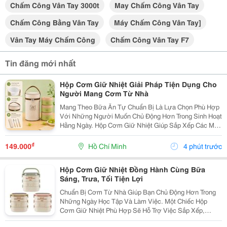
Chấm Công Vân Tay 3000t
May Chấm Công Vân Tay
Chấm Công Bằng Vân Tay
Máy Chấm Công Vân Tay]
Vân Tay Máy Chấm Công
Chấm Công Vân Tay F7
Tin đăng mới nhất
Hộp Cơm Giữ Nhiệt Giải Pháp Tiện Dụng Cho
Người Mang Cơm Từ Nhà
Mang Theo Bữa Ăn Tự Chuẩn Bị Là Lựa Chọn Phù Hợp
Với Những Người Muốn Chủ Động Hơn Trong Sinh Hoạt
Hằng Ngày. Hộp Cơm Giữ Nhiệt Giúp Sắp Xếp Các Món
Ăn Gọn Gàng, Thuận Tiện Mang Đến Trường, Văn
Phòng Hoặc Sử Dụng Trong Những Chuyến Đi. Chọn
₫
149.000
Hồ Chí Minh
4 phút trước
Hộp Cơm...
Hộp Cơm Giữ Nhiệt Đồng Hành Cùng Bữa
Sáng, Trưa, Tối Tiện Lợi
Chuẩn Bị Cơm Từ Nhà Giúp Bạn Chủ Động Hơn Trong
Những Ngày Học Tập Và Làm Việc. Một Chiếc Hộp
Cơm Giữ Nhiệt Phù Hợp Sẽ Hỗ Trợ Việc Sắp Xếp,
Mang Theo Và Sử Dụng Bữa Ăn Thuận Tiện Hơn, Đặc