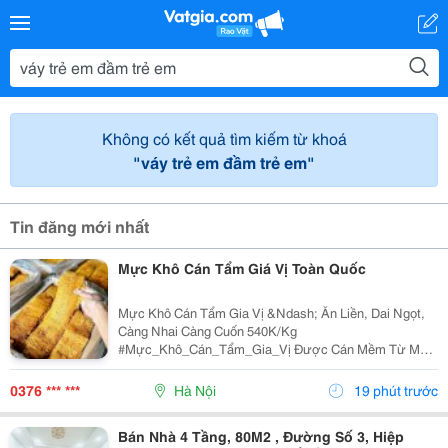
Không có kết quả tìm kiếm từ khoá
"váy trẻ em đầm trẻ em"
Tin đăng mới nhất
Mực Khô Cán Tẩm Giá Vị Toàn Quốc
Mực Khô Cán Tẩm Gia Vị &Ndash; Ăn Liền, Dai Ngọt,
Càng Nhai Càng Cuốn 540K/Kg
#Mực_Khô_Cán_Tẩm_Gia_Vị Được Cán Mềm Từ Mực
Khô Tuyển Chọn, Tẩm Gia Vị Vừa Ăn. Không Cần Chế
Biến Cầu Kỳ, Mở Ra Là Thưởng Thức Ngay. Mực Cán
0376 *** ***
Hà Nội
19 phút trước
Mềm, Thớ Rõ, Dai...
Bán Nhà 4 Tầng, 80M2 , Đường Số 3, Hiệp