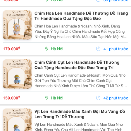
Phẩm: ...
Chim Hoa Len Handmade Dễ Thương Đồ Trang
Trí Handmade Quà Tặng Độc Đáo
Chim Hoa Len Handmade &Ndash; Nhỏ Xinh, Đáng
Yêu, Đầy Ý Nghĩa Chú Chim Handmade Kết Hợp Cùng
Những Bông Hoa Len Nhiều Màu Sắc Tạo Nên Một Món
Đồ Trang Trí Vô Cùng Dễ Thương. Sản Phẩm Được Làm
Thủ Công, Phù Hợp Để Trang Trí Bàn Học, Bàn Làm
₫
179.000
Hà Nội
41 phút trước
Việc,...
Chim Cánh Cụt Len Handmade Dễ Thương
Quà Tặng Handmade Độc Đáo Trang Trí
Chim Cánh Cụt Len Handmade &Ndash; Món Quà Nhỏ
Gửi Trọn Yêu Thương Một Chú Chim Cánh Cụt
Handmade Nhỏ Xinh Được Làm Thủ Công Tỉ Mỉ Từ Sợi
Len, Mang Phong Cách Đáng Yêu Và Ấm Áp. Sản Phẩm
Phù Hợp Để Trang Trí Góc Học Tập, Bàn Làm Việc,
₫
159.000
Hà Nội
42 phút trước
Phòng Ngủ...
Vịt Len Handmade Màu Xanh Đội Mũ Vàng Đồ
Len Trang Trí Dễ Thương
Vịt Len Handmade Màu Xanh &Ndash; Món Quà Nhỏ
Xinh, Đáng Yêu Chú Vịt Len Handmade Với Tạo Hình