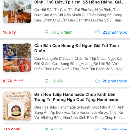
Bình, Thủ Đức, Tp Hcm, Sổ Hồng Riêng, Giá
10.5 Tỷ.
Cơ Hội Đầu Tư Cực Tốt Tại Phường Hiệp Bình, Thủ
Đức Cho Anh Chị Nào Muốn Giữ Tiền Bằng Bất Động
Sản. Chính Chủ Cần Bán Căn Nhà Đường Số 3, Hiệp
Bình Phước Cũ, Chỉ Vài Bước Là Ra Ql13, Sát Vạn
Phúc City, Vị Trí Rất Đẹp, Khu Vực Dân Trí Cao Và
10,5 tỷ
Hồ Chí Minh
23 phút trước
Cực...
Cần Bán Cua Hoàng Đế Ngon Giá Tốt Toàn
Quốc
Cua Hoàng Đế &Ndash; Chân To, Thịt Chắc, Ngọt Đậm,
Đãi Khách Cực Sang #Cua_Hoàng_Đế Nổi Bật Với
Phần Chân Lớn, Nhiều Thịt, Thớ Thịt Chắc Và Vị Ngọt
Đậm Đà. Một Lựa Chọn Cực Hợp Cho Những Bữa Tiệc
Gia Đình, Liên Hoan Hoặc Làm Quà Biếu Sang Trọng....
0376 *** ***
Hà Nội
26 phút trước
Đèn Hoa Tulip Handmade Chụp Kính Đèn
Trang Trí Phòng Ngủ Quà Tặng Handmade
Đèn Hoa Tulip Handmade &Ndash; Góc Nhỏ Xinh, Ánh
Sáng Ấm Áp Đèn Hoa Tulip Handmade Được Thiết Kế
Với Những Bông Hoa Nhỏ Xinh Bên Trong Chụp Kính
Trong Suốt, Kết Hợp Ánh Sáng Lung Linh Tạo Nên
Không Gian Ấm Áp Và Lãng Mạn. ✨ Đặc Điểm Sản
₫
189.000
Hà Nội
39 phút trước