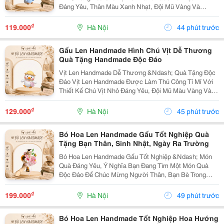
Đáng Yêu, Thân Màu Xanh Nhạt, Đội Mũ Vàng Và
Quàng Khăn Xanh. Sản Phẩm Được Làm Thủ Công Tỉ
Mỉ, Phù Hợp Để Trang Trí Hoặc Làm Món Quà Nhỏ Dành
₫
119.000
Hà Nội
44 phút trước
Tặng Người...
Gấu Len Handmade Hình Chú Vịt Dễ Thương
Quà Tặng Handmade Độc Đáo
Vịt Len Handmade Dễ Thương &Ndash; Quà Tặng Độc
Đáo Vịt Len Handmade Được Làm Thủ Công Tỉ Mỉ Với
Thiết Kế Chú Vịt Nhỏ Đáng Yêu, Đội Mũ Màu Vàng Và
Kết Hợp Khăn Choàng Màu Hồng. Sản Phẩm Có Kiểu
Dáng Xinh Xắn, Phù Hợp Để Làm Quà Tặng Hoặc Trang
₫
129.000
Hà Nội
45 phút trước
Trí...
Bó Hoa Len Handmade Gấu Tốt Nghiệp Quà
Tặng Bạn Thân, Sinh Nhật, Ngày Ra Trường
Bó Hoa Len Handmade Gấu Tốt Nghiệp &Ndash; Món
Quà Đáng Yêu, Ý Nghĩa Bạn Đang Tìm Một Món Quà
Độc Đáo Để Chúc Mừng Người Thân, Bạn Bè Trong
Ngày Tốt Nghiệp? Bó Hoa Len Handmade Gấu Tốt
Nghiệp Là Lựa Chọn Vừa Dễ Thương, Vừa Có Thể Lưu
₫
199.000
Hà Nội
49 phút trước
Giữ Lâu Dài...
Bó Hoa Len Handmade Tốt Nghiệp Hoa Hướng