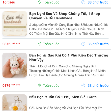
Không Chỉ Mang Lại Cảm Giác Thoải Mái Mà Còn Thể...
10 triệu
Toàn quốc
33 phút trước
Bạn Nghĩ Sao Về Shop Chúng Tôi, 1 Shop
Chuyên Về Đồ Handmade
&Ldquo;Cho Mình Đi Cùng Bạn Nhé!&Rdquo; Nếu Chiếc
Balo Của Bạn Có Thể Nói Chuyện, Chắc Nó Sẽ Thích
Có Thêm Một Em Gấu Nhỏ Xinh Như Thế Này Bên
Cạnh. Từ Những Buổi Đi Học, Đi Làm, Đi Cà Phê Hay
Những Chuyến Đi Chơi Cuối Tuần, Em Móc Khóa Gấu
0376 *** ***
Toàn quốc
36 phút trước
Bông...
Bạn Nghic Sao Khi Có 1 Phụ Kiện Dêc Thương
Như Vậy
Thêm Một Chút Xinh Xắn Cho Những Ngày Bình
Thường Những Chiếc Móc Khóa Gấu Bông Nhỏ Nhắn
Được Tạo Ra Dành Cho Những Ai Yêu Thích Sự Đáng
Yêu Và Những Món Đồ Có Dấu Ấn Riêng. Từ Chiếc Balo
Đi Học, Túi Xách Đi Chơi Đến Chùm Chìa Khóa Quen
0376 *** ***
Toàn quốc
38 phút trước
Thuộc,...
Nếu Bạn Muốn Có 1 Phụ Kiện Siêu Cute
Gấu Nhỏ Đã Sẵn Sàng Về Với Bạn Rồi Đây! Một Em