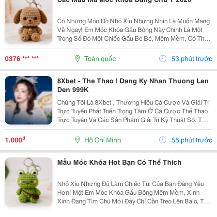
Có Những Món Đồ Nhỏ Xíu Nhưng Nhìn Là Muốn Mang
Về Ngay! Em Móc Khóa Gấu Bông Này Chính Là Một
Trong Số Đó Một Chiếc Gấu Bé Bé, Mềm Mềm, Có Thể
Treo Trên Balo, Túi Xách Hay Chìa Khóa. Mỗi Lần Nhìn
Thấy Lại Thấy Chiếc Túi Của Mình Đáng Yêu Hơn Một...
0376 *** ***
Toàn quốc
53 phút trước
8Xbet - The Thao | Dang Ky Nhan Thuong Len
Den 999K
Chúng Tôi Là 8Xbet , Thương Hiệu Cá Cược Và Giải Trí
Trực Tuyến Phát Triển Trọng Tâm Ở Cá Cược Thể Thao
Trực Tuyến Và Các Sản Phẩm Giải Trí Kỹ Thuật Số. Từ
Năm 2024, 8Xbet Trở Thành Đối Tác Cá Cược Chính
Thức Tại Khu Vực Châu Á &Ndash; Thái Bình...
₫
1.000
Hồ Chí Minh
55 phút trước
Mẫu Móc Khóa Hot Bạn Có Thể Thich
Nhỏ Xíu Nhưng Đủ Làm Chiếc Túi Của Bạn Đáng Yêu
Hơn! Một Em Móc Khóa Gấu Bông Mềm Mềm, Xinh
Xinh Đang Tìm Chủ Mới Đây Chỉ Cần Treo Lên Balo, Túi
Xách Hay Chìa Khóa Là Chiếc Túi Lập Tức Có Thêm