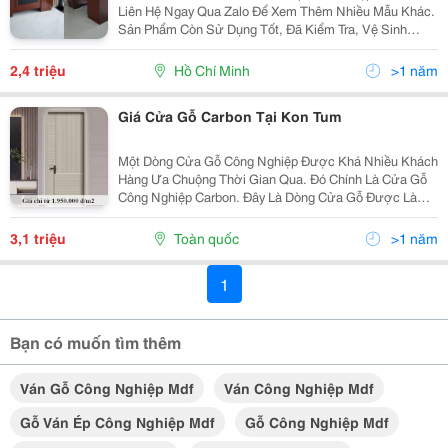
Liên Hệ Ngay Qua Zalo Để Xem Thêm Nhiều Mẫu Khác.
Sản Phẩm Còn Sử Dụng Tốt, Đã Kiểm Tra, Vệ Sinh
Sạch Đẹp Như Mới. - Chất Liệu: Ván Gỗ Công Nghiệp
Mdf Cao Cấp - Số Lượng: 1 - Kích Thước:...
2,4 triệu
Hồ Chí Minh
>1 năm
Giá Cửa Gỗ Carbon Tại Kon Tum
Một Dòng Cửa Gỗ Công Nghiệp Được Khá Nhiều Khách
Hàng Ưa Chuộng Thời Gian Qua. Đó Chính Là Cửa Gỗ
Công Nghiệp Carbon. Đây Là Dòng Cửa Gỗ Được Làm
Từ Các Vật Liệu Mới - Sợi Tinh Thể Carbon. Với Khả
Năng Thấm Hút Ổn Hơn Ván Gỗ Công Nghiệp Mdf Và
3,1 triệu
Toàn quốc
>1 năm
Hdf....
1
Bạn có muốn tìm thêm
Ván Gỗ Công Nghiệp Mdf
Ván Công Nghiệp Mdf
Gỗ Ván Ép Công Nghiệp Mdf
Gỗ Công Nghiệp Mdf