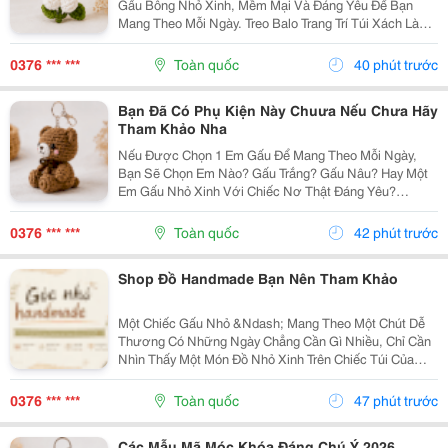
Gấu Bông Nhỏ Xinh, Mềm Mại Và Đáng Yêu Để Bạn
Mang Theo Mỗi Ngày. Treo Balo Trang Trí Túi Xách Làm
Móc Khóa Tặng Người Bạn Yêu Quý
Gocnhohandmade.com Không Cần Quá Nhiều Phụ
0376 *** ***
Toàn quốc
40 phút trước
Kiện, Chỉ Một Em Gấu...
Bạn Đã Có Phụ Kiện Này Chuưa Nếu Chưa Hãy
Tham Khảo Nha
Nếu Được Chọn 1 Em Gấu Để Mang Theo Mỗi Ngày,
Bạn Sẽ Chọn Em Nào? Gấu Trắng? Gấu Nâu? Hay Một
Em Gấu Nhỏ Xinh Với Chiếc Nơ Thật Đáng Yêu?
Những Chiếc Móc Khóa Gấu Bông Không Chỉ Là Phụ
Kiện Treo Túi Mà Còn Là Một Cách Để Bạn Thêm Chút
0376 *** ***
Toàn quốc
42 phút trước
Cá Tính Vào...
Shop Đồ Handmade Bạn Nên Tham Khảo
Một Chiếc Gấu Nhỏ &Ndash; Mang Theo Một Chút Dễ
Thương Có Những Ngày Chẳng Cần Gì Nhiều, Chỉ Cần
Nhìn Thấy Một Món Đồ Nhỏ Xinh Trên Chiếc Túi Của
Mình Cũng Đủ Thấy Vui Rồi Những Em Móc Khóa Gấu
Bông Được Làm Với Kiểu Dáng Đáng Yêu, Nhỏ Gọn,
0376 *** ***
Toàn quốc
47 phút trước
Thích...
Các Mẫu Mã Móc Khóa Đáng Chú Ý 2026