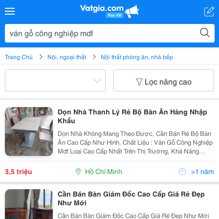
Trang Chủ
Nội, ngoại thất
Nội thất phòng ăn, nhà bếp
Lọc nâng cao
Dọn Nhà Thanh Lý Rẻ Bộ Bàn Ăn Hàng Nhập
Khẩu
Dọn Nhà Không Mang Theo Được, Cần Bán Rẻ Bộ Bàn
Ăn Cao Cấp Như Hình. Chất Liệu : Ván Gỗ Công Nghiệp
Mdf Loại Cao Cấp Nhất Trên Thị Trường, Khả Năng
Kháng Nước Cao, Không Sợ Thời Thiết, Chống Mối
Mọt&Hellip; Kích Thước : 1M6X90Cm Kéo Ra
3,5 triệu
Hồ Chí Minh
>1 năm
2Mx90Cm ...
Cần Bán Bàn Giám Đốc Cao Cấp Giá Rẻ Đẹp
Như Mới
Cần Bán Bàn Giám Đốc Cao Cấp Giá Rẻ Đẹp Như Mới