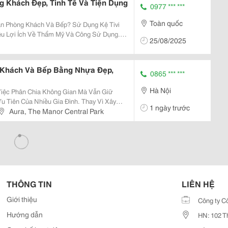
g Khách Đẹp, Tinh Tế Và Tiện Dụng
0977 *** ***
Toàn quốc
Khách Và Bếp? Sử Dụng Kệ Tivi
u Lợi Ích Về Thẩm Mỹ Và Công Sử Dụng.
25/08/2025
ợp Vách Ngăn Phòng Khách Kết Hợp Kệ Tivi
..
Khách Và Bếp Bằng Nhựa Đẹp,
0865 *** ***
Hà Nội
 Việc Phân Chia Không Gian Mà Vẫn Giữ
 Tiên Của Nhiều Gia Đình. Thay Vì Xây
1 ngày trước
hòng Khách Và Bếp Bằng Nhựa Đang Trở
Aura, The Manor Central Park
Nhờ Tính Thẩm...
THÔNG TIN
LIÊN HỆ
Giới thiệu
Công ty C
Hướng dẫn
HN: 102 T