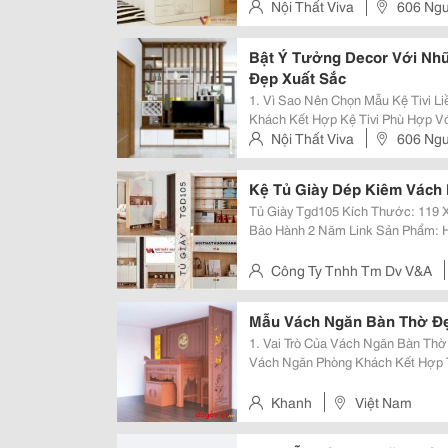
Kế Bắt Mắt, Sang Trọng Và Là Sự
Nội Thất Viva
606 Ng
Cho Không Gian Sống Của Gia Đình
Thuận
Bật Ý Tưởng Decor Với Nhữ
Đẹp Xuất Sắc
1. Vì Sao Nên Chọn Mẫu Kệ Tivi Liền Vách Ngăn? Đ
Khách Kết Hợp Kệ Tivi Phù Hợp Với Nhiều Gia
Gian: Vách Ngăn Phòng Khách Hay
Nội Thất Viva
606 Ng
Thiết Kế Tận Dụng Tối Đa Không...
Thuận
Kệ Tủ Giày Dép Kiêm Vách
Tủ Giày Tgd105 Kích Thước: 119 X 35 X 200 Chất Liệu: Gỗ Mdf Phủ Melamin
Bảo Hành 2 Năm Link Sản Phẩm: Https://Noithatvuonganh.com/.../Ke-Tu-Giay-
Dep-Kiem-Vach... -------------✴️✴️✴️------------- Công Ty Tnhh Tm Dv V&Amp;A
Chuyên Thiết...
Công Ty Tnhh Tm Dv V&A
Phường Đông Hưng Thuận, Quậ
Mẫu Vách Ngăn Bàn Thờ Đ
1. Vai Trò Của Vách Ngăn Bàn Thờ Trong Nhiều Gia Đình Việt Nam, Sử Dụn
Vách Ngăn Phòng Khách Kết Hợp 
Thể Thiếu. Đây Là Mẫu Sản Phẩm 
Phòng Khách, Mà Còn Mang Ý Ngh
Khanh
Việt Nam