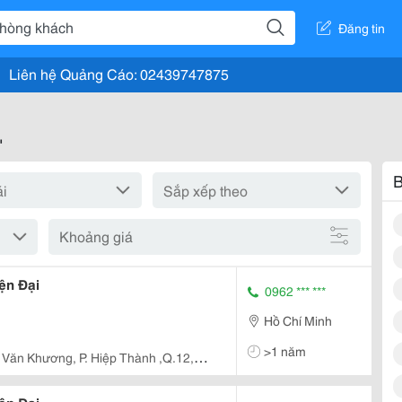
Đăng tin
Liên hệ Quảng Cáo: 02439747875
"
B
Khoảng giá
ện Đại
0962 *** ***
Hồ Chí Minh
>1 năm
 Văn Khương, P. Hiệp Thành ,Q.12,