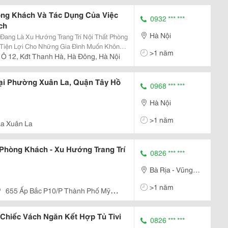
òng Khách Và Tác Dụng Của Việc
0932 *** ***
ch
Hà Nội
ang Là Xu Hướng Trang Trí Nội Thất Phòng
 Tiện Lợi Cho Những Gia Đình Muốn Không
>1 năm
ân Chia Được Các Khu Vực Riêng. Bên
, Ô 12, Kđt Thanh Hà, Hà Đông, Hà Nội
.. Thì...
ại Phường Xuân La, Quận Tây Hồ
0968 *** ***
Hà Nội
>1 năm
a Xuân La
 Phòng Khách - Xu Hướng Trang Trí
0826 *** ***
Bà Rịa - Vũng
Tàu
>1 năm
655 Ấp Bắc P10/P Thành Phố Mỹ
Chiếc Vách Ngăn Kết Hợp Tủ Tivi
0826 *** ***