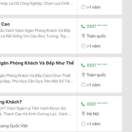
Hoặc Là Gỗ Công Nghiệp. Chọn Lựa Chất
>1 năm
iếu Của Người Mua. Vách Ngăn Phòng
ng Khách Với Các...
h Cao
0337 *** ***
Toàn quốc
Là Rất Giống Với Các Bức Tường. Tuy
Hơn Và Dễ Thi Công Hơn. Nó Cũng Dễ Dàng
>1 năm
Cần Được Phá...
Ngăn Phòng Khách Và Bếp Như Thế
0337 *** ***
Toàn quốc
 Khách Và Bếp Cách Chọn Thiết
p Đẹp, Phù Hợp Cần Dựa Trên Một Số Tiêu
>1 năm
Bếp Sau Màu Sắc: Màu Sắc Là
Mỹ Của...
ng Khách?
0337 *** ***
Được Sử
Hà Nội
ại, Thạch Cao Và Kính Cường Lực. Vách
an Khác Nhau Mục Đích Đảm Bảo Sự Riêng
>1 năm
Mỗi Phòng Khác Nhau. Vách Ngăn Phòng...
oàng Quốc Việt