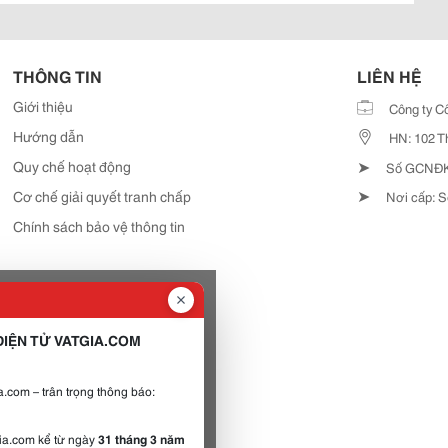
THÔNG TIN
LIÊN HỆ
Giới thiệu
Công ty C
Hướng dẫn
HN: 102 T
➤
Quy chế hoạt động
Số GCNĐKD
➤
Cơ chế giải quyết tranh chấp
Nơi cấp: S
Chính sách bảo vệ thông tin
IỆN TỬ VATGIA.COM
.com – trân trọng thông báo:
gia.com kể từ ngày
31 tháng 3 năm