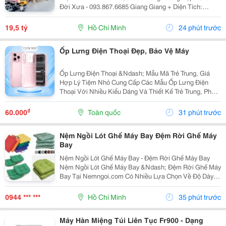
Đời Xưa - 093.867.6685 Giang Giang + Diện Tích:
80M2. + Kết Cấu: 5 Tầng Btct - 6Pn - 6 Wc. + Ngay Chợ
Bến Thành &Amp; Chợ Dân Sinh - Khu Vực...
19,5 tỷ
Hồ Chí Minh
24 phút trước
Ốp Lưng Điện Thoại Đẹp, Bảo Vệ Máy
Ốp Lưng Điện Thoại &Ndash; Mẫu Mã Trẻ Trung, Giá
Hợp Lý Tiệm Nhỏ Cung Cấp Các Mẫu Ốp Lưng Điện
Thoại Với Nhiều Kiểu Dáng Và Thiết Kế Trẻ Trung, Phù
Hợp Với Học Sinh, Sinh Viên Và Người Dùng Yêu Thích
Phụ Kiện Điện Thoại. Ốp Được Thiết Kế Vừa Vặn...
₫
60.000
Toàn quốc
31 phút trước
Nệm Ngồi Lót Ghế Máy Bay Đệm Rời Ghế Máy
Bay
Nệm Ngồi Lót Ghế Máy Bay - Đệm Rời Ghế Máy Bay
Nệm Ngồi Lót Ghế Máy Bay &Ndash; Đệm Rời Ghế Máy
Bay Tại Nemngoi.com Có Nhiều Lựa Chọn Về Độ Dày,
Ruột Nệm, Chất Liệu Vỏ Và Kích Thước Để Đáp Ứng
Nhu Cầu Người Mua. Sản Phẩm Đang Có Khuyến Mãi,
0944 *** ***
Hồ Chí Minh
35 phút trước
Ưu Đãi...
Máy Hàn Miệng Túi Liên Tục Fr900 - Dạng