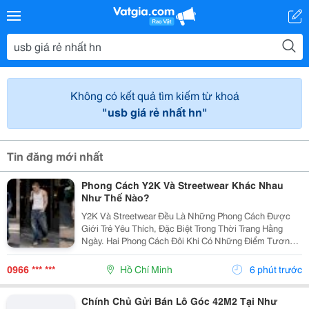
Không có kết quả tìm kiếm từ khoá
"usb giá rẻ nhất hn"
Tin đăng mới nhất
Phong Cách Y2K Và Streetwear Khác Nhau
Như Thế Nào?
Y2K Và Streetwear Đều Là Những Phong Cách Được
Giới Trẻ Yêu Thích, Đặc Biệt Trong Thời Trang Hằng
Ngày. Hai Phong Cách Đôi Khi Có Những Điểm Tương
Đồng Như Trang Phục Thoải Mái, Phom Rộng Và Ảnh
Hưởng Từ Văn Hóa Đường Phố. Tuy Nhiên, Y2K Và...
0966 *** ***
Hồ Chí Minh
6 phút trước
Chính Chủ Gửi Bán Lô Góc 42M2 Tại Như