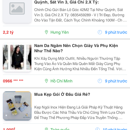
Quỳnh, Sát Vin 3, Giá Chỉ 2.X Tỷ:
Chính Chủ Gửi Bán Lô Góc 42M2 Tại Như Quỳnh, Sát
Vin 3, Giá Chỉ 2.X Tỷ: 0835459289 - V Ị Trí Đẹp, Đường
Oto Vào Tận Đất, Cách Trục Chính Khoảng 100M - Ch Ỉ 1
Phút Di Chuyển Ra Vin 2,3 - Khoảng 300M Ra Đường
Quốc Lộ 5A - Di Chuyển 5P Ra Ngay...
2,2 tỷ
Hưng Yên
9 phút trước
Nam Da Ngăm Nên Chọn Giày Và Phụ Kiện
Như Thế Nào?
Khi Xây Dựng Một Outfit, Nhiều Người Thường Tập
Trung Vào Áo Và Quần Mà Quên Mất Giày Cùng Phụ
Kiện Cũng Ảnh Hưởng Khá Nhiều Đến Tổng Thể. Với
Nam Da Ngăm, Lựa Chọn Đúng Những Chi Tiết Này Có
Thể Giúp Trang Phục Trông Cân Bằng, Chỉn Chu Và Thể
0966 *** ***
Hồ Chí Minh
9 phút trước
Hiện...
Mua Kẹp Gói Ở Đâu Giá Rẻ?
Kẹp Ngói Inox Hiện Đang Là Giải Pháp Kỹ Thuật Hàng
Đầu Được Các Nhà Thầu Và Chủ Công Trình Lựa Chọn
Để Thay Thế Phương Pháp Đắp Vữa Truyền Thống.
Trong Thi Công Mái Ngói Hiện Đại, Hệ Thống Mái Không
Chỉ Cần Đẹp Mà Phải Đảm Bảo Độ Bền Tuyệt Đối
₫
1.000
Toàn quốc
10 phút trước