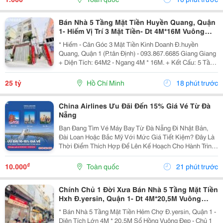
Trước...
Bán Nhà 5 Tầng Mặt Tiền Huyền Quang, Quận
1- Hiếm Vị Trí 3 Mặt Tiền- Dt 4M*16M Vuông
Đẹp- Chính Chủ Giang Giang Xem Nhà
* Hiếm - Căn Góc 3 Mặt Tiền Kinh Doanh Đ.huyền
Quang, Quận 1 (P.tân Định) - 093.867.6685 Giang Giang
+ Diện Tích: 64M2 - Ngang 4M * 16M. + Kết Cấu: 5 Tầng
Mới Btct - Sân Thượng - 5Pn. + Sổ Hồng Vuông Đẹp -
Hoàn Công Chuẩn. + Chủ Chào: 25T. *...
25 tỷ
Hồ Chí Minh
18 phút trước
China Airlines Ưu Đãi Đến 15% Giá Vé Từ Đà
Nẵng
Bạn Đang Tìm Vé Máy Bay Từ Đà Nẵng Đi Nhật Bản,
Đài Loan Hoặc Bắc Mỹ Với Mức Giá Tiết Kiệm? Đây Là
Thời Điểm Thích Hợp Để Lên Kế Hoạch Cho Hành Trình
Cuối Năm Và Đầu Năm 2027. China Airlines Ưu Đãi Đến
15% Giá Vé Từ Đà Nẵng Cho Nhiều Điểm Đến Quốc
₫
10.000
Toàn quốc
21 phút trước
Tế...
Chính Chủ 1 Đời Xưa Bán Nhà 5 Tầng Mặt Tiền
Hxh Đ.yersin, Quận 1- Dt 4M*20,5M Vuông
Đẹp- Giá Tốt Chỉ 19,5T- Nh Định Giá 19T- Khai
* Bán Nhà 5 Tầng Mặt Tiền Hẻm Chợ Đ.yersin, Quận 1 -
Thác Dòng
Diện Tích Lớn 4M * 20,5M Sổ Hồng Vuông Đẹp - Chủ 1