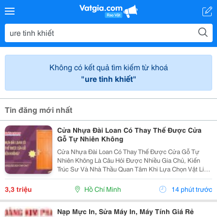
Không có kết quả tìm kiếm từ khoá
"ure tinh khiết"
Tin đăng mới nhất
Cửa Nhựa Đài Loan Có Thay Thế Được Cửa
Gỗ Tự Nhiên Không
Cửa Nhựa Đài Loan Có Thay Thế Được Cửa Gỗ Tự
Nhiên Không Là Câu Hỏi Được Nhiều Gia Chủ, Kiến
Trúc Sư Và Nhà Thầu Quan Tâm Khi Lựa Chọn Vật Liệu
Cửa Cho Các Công Trình Hiện Đại. Trong Bối Cảnh Giá
Gỗ Tự Nhiên Ngày Càng Cao, Khai Thác Gỗ Gây Áp
3,3 triệu
Hồ Chí Minh
14 phút trước
Lực Lên...
Nạp Mực In, Sửa Máy In, Máy Tính Giá Rẻ