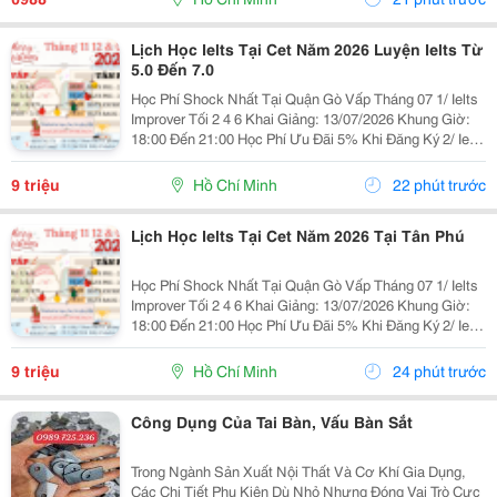
Lịch Học Ielts Tại Cet Năm 2026 Luyện Ielts Từ
5.0 Đến 7.0
Học Phí Shock Nhất Tại Quận Gò Vấp Tháng 07 1/ Ielts
Improver Tối 2 4 6 Khai Giảng: 13/07/2026 Khung Giờ:
18:00 Đến 21:00 Học Phí Ưu Đãi 5% Khi Đăng Ký 2/ Ielts
Basic Tối 3 5 7 Khai Giảng: 07//07/2026 Khung Giờ:
18:00 Đến 21:00 ...
9 triệu
Hồ Chí Minh
22 phút trước
Lịch Học Ielts Tại Cet Năm 2026 Tại Tân Phú
Học Phí Shock Nhất Tại Quận Gò Vấp Tháng 07 1/ Ielts
Improver Tối 2 4 6 Khai Giảng: 13/07/2026 Khung Giờ:
18:00 Đến 21:00 Học Phí Ưu Đãi 5% Khi Đăng Ký 2/ Ielts
Basic Tối 3 5 7 Khai Giảng: 07//07/2026 Khung Giờ:
18:00 Đến 21:00 ...
9 triệu
Hồ Chí Minh
24 phút trước
Công Dụng Của Tai Bàn, Vấu Bàn Sắt
Trong Ngành Sản Xuất Nội Thất Và Cơ Khí Gia Dụng,
Các Chi Tiết Phụ Kiện Dù Nhỏ Nhưng Đóng Vai Trò Cực