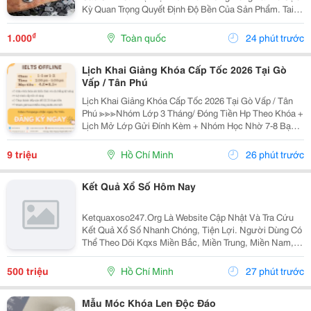
Kỳ Quan Trọng Quyết Định Độ Bền Của Sản Phẩm. Tai
Bàn Sắt (Hay Còn Gọi Là Tai Sắt Cho Bàn Ghế, Vấu Bàn
Sắt, Tai Khóa, Tai Khóa Sắt ) Chính Là Một...
₫
1.000
Toàn quốc
24 phút trước
Lịch Khai Giảng Khóa Cấp Tốc 2026 Tại Gò
Vấp / Tân Phú
Lịch Khai Giảng Khóa Cấp Tốc 2026 Tại Gò Vấp / Tân
Phú ≫≫≫Nhóm Lớp 3 Tháng/ Đóng Tiền Hp Theo Khóa +
Lịch Mở Lớp Gửi Đính Kèm + Nhóm Học Nhờ 7-8 Bạn/
Lớp + Giáo Trình Ielts Có Band Điểm Lộ Trình, Sách
Nước Ngoài Bám Sát + Chia Đều 4 Kỹ...
9 triệu
Hồ Chí Minh
26 phút trước
Kết Quả Xổ Số Hôm Nay
Ketquaxoso247.Org Là Website Cập Nhật Và Tra Cứu
Kết Quả Xổ Số Nhanh Chóng, Tiện Lợi. Người Dùng Có
Thể Theo Dõi Kqxs Miền Bắc, Miền Trung, Miền Nam,
Vietlott Trực Tiếp Theo Từng Ngày Với Thông Tin Chi
Tiết, Dễ Dàng Tìm Kiếm Và Tra Cứu Trên Nhiều...
500 triệu
Hồ Chí Minh
27 phút trước
Mẫu Móc Khóa Len Độc Đáo