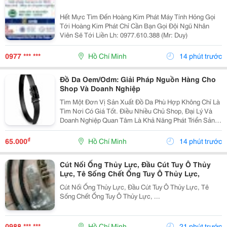
Hết Mực Tìm Đến Hoàng Kim Phát Máy Tính Hỏng Gọi
Tới Hoàng Kim Phát Chỉ Cần Bạn Gọi Đội Ngũ Nhân
Viên Sẽ Tới Liền Lh: 0977.610.388 (Mr: Duy)
0977 *** ***
Hồ Chí Minh
14 phút trước
Đồ Da Oem/Odm: Giải Pháp Nguồn Hàng Cho
Shop Và Doanh Nghiệp
Tìm Một Đơn Vị Sản Xuất Đồ Da Phù Hợp Không Chỉ Là
Tìm Nơi Có Giá Tốt. Điều Nhiều Chủ Shop, Đại Lý Và
Doanh Nghiệp Quan Tâm Là Khả Năng Phát Triển Sản
Phẩm, Duy Trì Nguồn Hàng Ổn Định Và Hỗ Trợ Lâu Dài.
Khi Làm Việc Trực Tiếp Với Đơn Vị Sản Xuất,...
₫
65.000
Hồ Chí Minh
14 phút trước
Cút Nối Ống Thủy Lực, Đầu Cút Tuy Ô Thủy
Lực, Tê Sống Chết Ống Tuy Ô Thủy Lực,
Cút Nối Ống Thủy Lực, Đầu Cút Tuy Ô Thủy Lực, Tê
Sống Chết Ống Tuy Ô Thủy Lực, ...
0988 *** ***
Hồ Chí Minh
21 phút trước