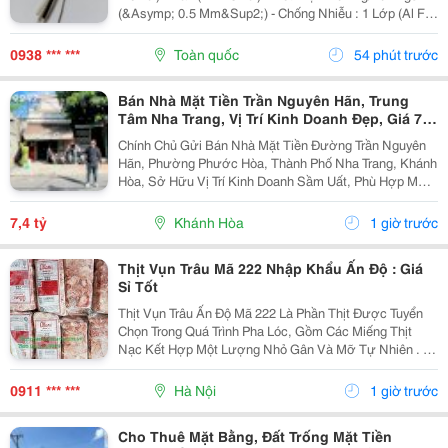
(&Asymp; 0.5 Mm&Sup2;) - Chống Nhiễu : 1 Lớp (Al Foil
)/ 2 Lớp Chống Nhiễu (Al Foil + Lớp Lưới Chống Nhiễu) -
Vật Liệu: Đồng...
0938 *** ***
Toàn quốc
54 phút trước
Bán Nhà Mặt Tiền Trần Nguyên Hãn, Trung
Tâm Nha Trang, Vị Trí Kinh Doanh Đẹp, Giá 7,4
Tỷ
Chính Chủ Gửi Bán Nhà Mặt Tiền Đường Trần Nguyên
Hãn, Phường Phước Hòa, Thành Phố Nha Trang, Khánh
Hòa, Sở Hữu Vị Trí Kinh Doanh Sầm Uất, Phù Hợp Mở
Cửa Hàng, Văn Phòng, Showroom Hoặc Đầu Tư Cho
Thuê Lâu Dài. Thông Tin Chi Tiết. - Địa Chỉ: Số...
7,4 tỷ
Khánh Hòa
1 giờ trước
Thịt Vụn Trâu Mã 222 Nhập Khẩu Ấn Độ : Giá
Sỉ Tốt
Thịt Vụn Trâu Ấn Độ Mã 222 Là Phần Thịt Được Tuyển
Chọn Trong Quá Trình Pha Lóc, Gồm Các Miếng Thịt
Nạc Kết Hợp Một Lượng Nhỏ Gân Và Mỡ Tự Nhiên . Tỷ
Lệ Này Giúp Thịt Giữ Được Độ Mềm, Vị Ngọt Và
Hương Thơm Đặc Trưng Sau Khi Chế Biến. Sản
0911 *** ***
Hà Nội
1 giờ trước
Phẩm...
Cho Thuê Mặt Bằng, Đất Trống Mặt Tiền