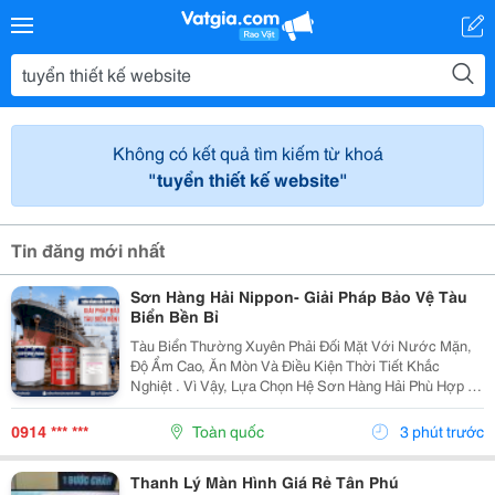
Không có kết quả tìm kiếm từ khoá
"tuyển thiết kế website"
Tin đăng mới nhất
Sơn Hàng Hải Nippon- Giải Pháp Bảo Vệ Tàu
Biển Bền Bỉ
Tàu Biển Thường Xuyên Phải Đối Mặt Với Nước Mặn,
Độ Ẩm Cao, Ăn Mòn Và Điều Kiện Thời Tiết Khắc
Nghiệt . Vì Vậy, Lựa Chọn Hệ Sơn Hàng Hải Phù Hợp Là
Yếu Tố Quan Trọng Giúp Bảo Vệ Bề Mặt Và Nâng Cao
Độ Bền Công Trình. Sơn Hàng Hải Nippon Được Ứng...
0914 *** ***
Toàn quốc
3 phút trước
Thanh Lý Màn Hình Giá Rẻ Tân Phú