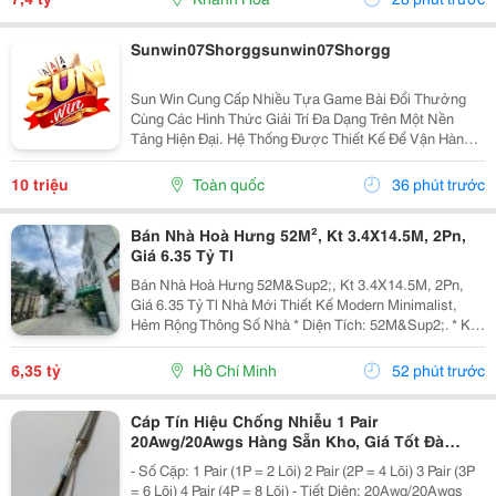
Sunwin07Shorggsunwin07Shorgg
Sun Win Cung Cấp Nhiều Tựa Game Bài Đổi Thưởng
Cùng Các Hình Thức Giải Trí Đa Dạng Trên Một Nền
Tảng Hiện Đại. Hệ Thống Được Thiết Kế Để Vận Hành
Ổn Định, Truy Cập Nhanh Và Tương Thích Với Nhiều
Thiết Bị. Bên Cạnh Đó, Các Tính Năng Bảo Mật Cũng
10 triệu
Toàn quốc
36 phút trước
Được...
Bán Nhà Hoà Hưng 52M², Kt 3.4X14.5M, 2Pn,
Giá 6.35 Tỷ Tl
Bán Nhà Hoà Hưng 52M&Sup2;, Kt 3.4X14.5M, 2Pn,
Giá 6.35 Tỷ Tl Nhà Mới Thiết Kế Modern Minimalist,
Hẻm Rộng Thông Số Nhà * Diện Tích: 52M&Sup2;. * Kt:
3.4M X 14.5M. * Kết Cấu: 1 Trệt 1 Lầu. * Chủ Hỗ Trợ
Hoàn Thiện Thêm 1 Phòng Ngủ Trước Khi Bàn...
6,35 tỷ
Hồ Chí Minh
52 phút trước
Cáp Tín Hiệu Chống Nhiễu 1 Pair
20Awg/20Awgs Hàng Sẵn Kho, Giá Tốt Đà
Nẵng, Huế
- Số Cặp: 1 Pair (1P = 2 Lõi) 2 Pair (2P = 4 Lõi) 3 Pair (3P
= 6 Lõi) 4 Pair (4P = 8 Lõi) - Tiết Diện: 20Awg/20Awgs