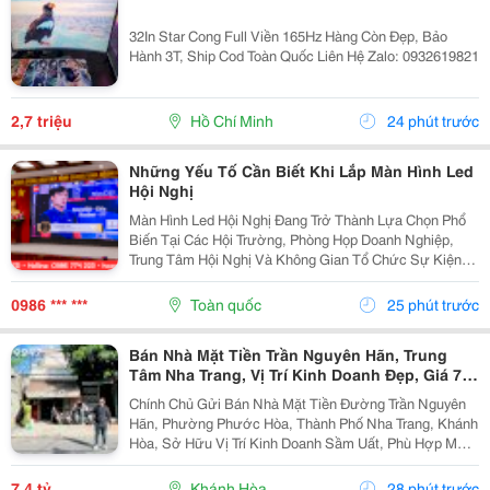
32In Star Cong Full Viền 165Hz Hàng Còn Đẹp, Bảo
Hành 3T, Ship Cod Toàn Quốc Liên Hệ Zalo: 0932619821
2,7 triệu
Hồ Chí Minh
24 phút trước
Những Yếu Tố Cần Biết Khi Lắp Màn Hình Led
Hội Nghị
Màn Hình Led Hội Nghị Đang Trở Thành Lựa Chọn Phổ
Biến Tại Các Hội Trường, Phòng Họp Doanh Nghiệp,
Trung Tâm Hội Nghị Và Không Gian Tổ Chức Sự Kiện
Nhờ Khả Năng Hiển Thị Hình Ảnh Lớn, Rõ Nét Và Ổn
Định. Tuy Nhiên, Để Lựa Chọn Được Hệ Thống...
0986 *** ***
Toàn quốc
25 phút trước
Bán Nhà Mặt Tiền Trần Nguyên Hãn, Trung
Tâm Nha Trang, Vị Trí Kinh Doanh Đẹp, Giá 7,4
Tỷ
Chính Chủ Gửi Bán Nhà Mặt Tiền Đường Trần Nguyên
Hãn, Phường Phước Hòa, Thành Phố Nha Trang, Khánh
Hòa, Sở Hữu Vị Trí Kinh Doanh Sầm Uất, Phù Hợp Mở
Cửa Hàng, Văn Phòng, Showroom Hoặc Đầu Tư Cho
Thuê Lâu Dài. Thông Tin Chi Tiết. - Địa Chỉ: Số...
7,4 tỷ
Khánh Hòa
28 phút trước