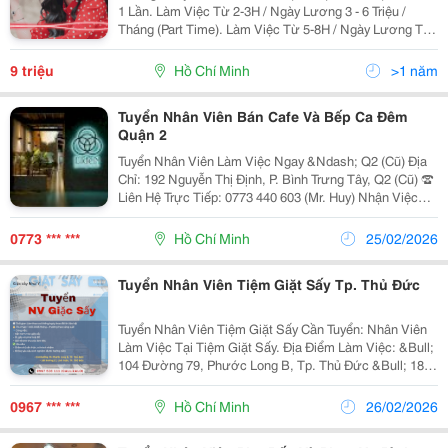
1 Lần. Làm Việc Từ 2-3H / Ngày Lương 3 - 6 Triệu /
Tháng (Part Time). Làm Việc Từ 5-8H / Ngày Lương Từ
6 -10 Triệu / Tháng (Full Time). Tự Do Về Thời Gian Làm
Việc, Làm Việc Ngắt Quãng,...
9 triệu
Hồ Chí Minh
>1 năm
Tuyển Nhân Viên Bán Cafe Và Bếp Ca Đêm
Quận 2
Tuyển Nhân Viên Làm Việc Ngay &Ndash; Q2 (Cũ) Địa
Chỉ: 192 Nguyễn Thị Định, P. Bình Trưng Tây, Q2 (Cũ) ☎
Liên Hệ Trực Tiếp: 0773 440 603 (Mr. Huy) Nhận Việc
Ngay &Ndash; Ưu Tiên Làm Lâu Dài 1. Nhân Viên Bán
Cafe Take Away (Ca Sáng) ⏰ Thời...
0773 *** ***
Hồ Chí Minh
25/02/2026
Tuyển Nhân Viên Tiệm Giặt Sấy Tp. Thủ Đức
Tuyển Nhân Viên Tiệm Giặt Sấy Cần Tuyển: Nhân Viên
Làm Việc Tại Tiệm Giặt Sấy. Địa Điểm Làm Việc: &Bull;
104 Đường 79, Phước Long B, Tp. Thủ Đức &Bull; 180
Đường 17, Linh Xuân, Tp. Thủ Đức Thời Gian: Làm
Theo Ca 8 Tiếng/Ngày (Trao Đổi Khi...
0967 *** ***
Hồ Chí Minh
26/02/2026