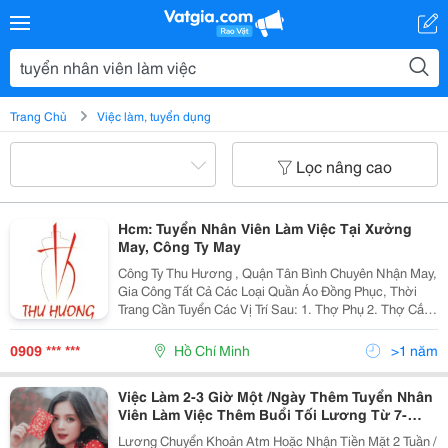
Trang Chủ
Việc làm, tuyển dụng
Lọc nâng cao
Hcm: Tuyển Nhân Viên Làm Việc Tại Xưởng
May, Công Ty May
Công Ty Thu Hương , Quận Tân Bình Chuyên Nhận May,
Gia Công Tất Cả Các Loại Quần Áo Đồng Phục, Thời
Trang Cần Tuyển Các Vị Trí Sau: 1. Thợ Phụ 2. Thợ Cắt
3. Thợ May 4. Thợ Ra Rập 5. Nhân Viên Theo Dõi Đơn
Hàng - Nam, Nữ - Tuổi Từ 20
0909 *** ***
Hồ Chí Minh
>1 năm
Việc Làm 2-3 Giờ Một /Ngày Thêm Tuyển Nhân
Viên Làm Việc Thêm Buổi Tối Lương Từ 7-
9Tr/Tháng
Lương Chuyển Khoản Atm Hoặc Nhận Tiền Mặt 2 Tuần /