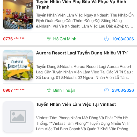
Tuyển Nhân Viên Phụ Bếp Và Phục Vụ Bình
Thạnh
Tuyển Nhân Viên Làm Việc Ngay &Ndash; Thu Nhập Ổn
Định Quán Đang Cần Thêm Đồng Đội Siêng Năng
&Ndash; Vui Vẻ &Ndash; Làm Việc Lâu Dài: &Zwj; 03
Phụ Bếp &Bull; Siêng Năng, Chăm Chỉ, Chịu Học Hỏi
&Bull; Biết Sơ Về Bếp Là Lợi Thế &Bull; Làm...
0776 *** ***
Hồ Chí Minh
10/03/2026
Aurora Resort Lagi Tuyển Dụng Nhiều Vị Trí
Tuyển Dụng &Ndash; Aurora Resort Lagi Aurora Resort
Lagi Cần Tuyển Nhân Viên Làm Việc Tại Các Vị Trí Sau :
Số Lượng: 01 &Ndash; 02 Người Nhân Viên Lễ Tân
Công Việc: &Bull; Đón Tiếp Khách, Làm Thủ Tục
Check-In / Check-Out &Bull; Hướng Dẫn...
0907 *** ***
Bình Thuận
23/03/2026
Tuyển Nhân Viên Làm Việc Tại Vinflast
Vinfast Tâm Phong Nhằm Mở Rộng Và Phát Triển Hệ
Thống, **Vinfast Tâm Phong** Tuyển Dụng Nhiều Vị Trí
Làm Việc Tại Bình Chánh Và Quận 7 Khối Văn Phòng 1.
Cố Vấn Dịch Vụ : 02 Có Kinh Nghiệm Trên 02 Năm Về