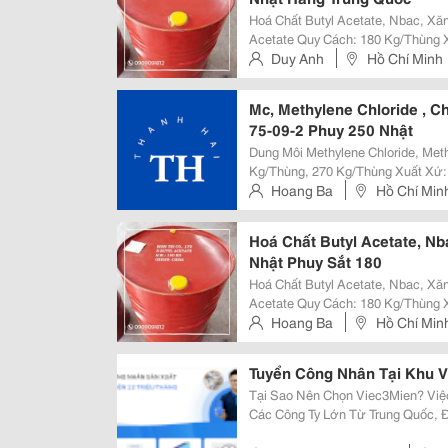
Hoá Chất Butyl Acetate, Nbac, Xă
Acetate Quy Cách: 180 Kg/Thùng Xuất Xứ: Trung Quốc, Đài Loan Tham Khảo:
Https://Binhtri.net/San-Pham-Hoa-Chat/Butyl-Ace
Duy Anh
Hồ Chí Minh
Butyl Acetate...
Mc, Methylene Chloride , C
75-09-2 Phuy 250 Nhật
Dung Môi Methylene Chloride, Methylene Ch
Kg/Thùng, 270 Kg/Thùng Xuất Xứ: Trung Quốc, Đài Loan, Mỹ Tham Khảo:
Https://Binhtri.net/San-Pham-Hoa-Chat
Hoang Ba
Hồ Chí Min
Methylene Chloride (Mc) ...
Hoá Chất Butyl Acetate, N
Nhật Phuy Sắt 180
Hoá Chất Butyl Acetate, Nbac, Xă
Acetate Quy Cách: 180 Kg/Thùng Xuất Xứ: Trung Quốc, Đài Loan Tham Khảo:
Https://Binhtri.net/San-Pham-Hoa-Chat/Butyl-Ace
Hoang Ba
Hồ Chí Min
Butyl Acetate...
Tuyển Công Nhân Tại Khu 
Tại Sao Nên Chọn Viec3Mien? Việc Làm Uy Tín Và Chất Lượng: Việc Làm Từ
Các Công Ty Lớn Từ Trung Quốc, Đài L
Công Việc Toàn Quốc: Công Nhân