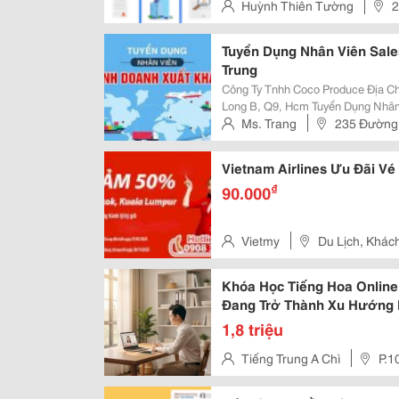
Lắp Ráp Linh Kiện Điện 
Huỳnh Thiên Tường
2
Tuyển Dụng Nhân Viên Sale
Trung
Công Ty Tnhh Coco Produce Địa Ch
Long B, Q9, Hcm Tuyển Dụng Nhân
Tiếng Trung Mô Tả Công Việc: - T
Ms. Trang
235 Đường 
Với Kh Trung Quốc , Đài Loan, Hồn
Q9, Hcm
Vietnam Airlines Ưu Đãi V
₫
90.000
Vietmy
Du Lịch, Khác
Khóa Học Tiếng Hoa Onlin
Đang Trở Thành Xu Hướng
1,8 triệu
Tiếng Trung A Chì
P.1