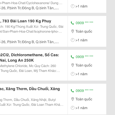
>1 năm
26, P.bình Trị Đông B, Q.bình Tân,
, 783 Đài Loan 190 Kg Phuy
0909 *** ***
Toàn quốc
>1 năm
26, P.bình Trị Đông B, Q.bình Tân,
h2Cl2, Dichloromethane, Số Cas:
0909 *** ***
Nai, Long An 250K
Toàn quốc
ne Chloride, Mc Quy Cách: 260
>1 năm
/Methylene-Chloride-Mc/ Dung Môi
bac, Xăng Thơm, Dầu Chuối, Xăng
0909 *** ***
Toàn quốc
ng Thơm, Dầu Chuối, Xăng Nhật, Butyl
>1 năm
tate/ Dung Môi Butyl Acetate