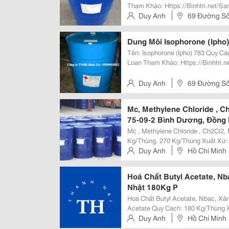
Tham Khảo: Https://Binhtri.net/San-Pham-Hoa-Chat/Cyclohexanone/ Dung Môi
Cyclohexanone Là Gì? &Ndash; Dung Môi Cyclohexanone (Cyc) Có Công Thức
Duy Anh
69 Đường Số 
Phân Tử C6H10O,...
Tp.hcm
Dung Môi Isophorone (Ipho)
Tên: Isophorone (Ipho) 783 Quy Cách: 190 Kg/Thùng Xuất Xứ: Trung Quốc, Đài
Loan Tham Khảo: Https://Binhtri.net/San-Pham-Hoa-Chat/Isophorone-Ipho-
783/ Isophorone (Ipho) 783 Số Cas: 78-59-1 Công Thức: C9H14O Tên Gọi
Khác: Dung...
Duy Anh
69 Đường Số 
Tp.hcm
Mc, Methylene Chloride , C
75-09-2 Bình Dương, Đồng 
Mc , Methylene Chloride , Ch2Cl2, Methyle
Kg/Thùng, 270 Kg/Thùng Xuất Xứ: Trung Quốc, Đài Loan, Mỹ Tham Khảo:
Https://Binhtri.net/San-Pham-Hoa-Chat
Duy Anh
Hồ Chí Minh
Methylene Chloride (Mc) ...
Hoá Chất Butyl Acetate, N
Nhật 180Kg P
Hoá Chất Butyl Acetate, Nbac, Xă
Acetate Quy Cách: 180 Kg/Thùng Xuất Xứ: Trung Quốc, Đài Loan Tham Khảo:
Https://Binhtri.net/San-Pham-Hoa-Chat/Butyl-Ace
Duy Anh
Hồ Chí Minh
Butyl Acetate...