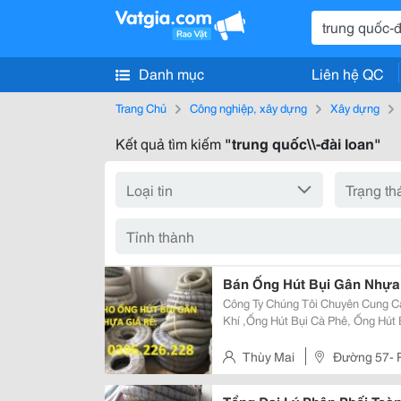
Danh mục
Liên hệ QC
Trang Chủ
Công nghiệp, xây dựng
Xây dựng
Kết quả tìm kiếm
"trung quốc\\-đài loan"
Bán Ống Hút Bụi Gân Nhựa 
Công Ty Chúng Tôi Chuyên Cung Cấ
Khí ,Ống Hút Bụi Cà Phê, Ống Hút
Trắng , Màu Xám ,Có Gân Nhựa. 
Trung Quốc , Đài Loan, Nhật Bản L
Thùy Mai
Đường 57- P