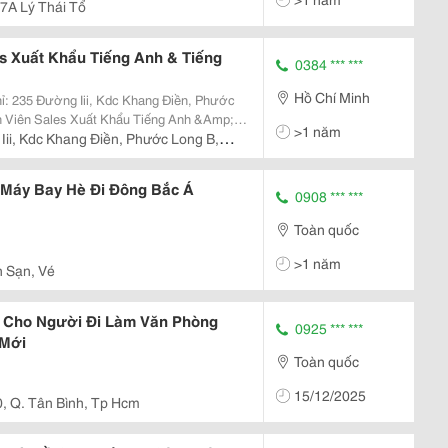
Tử, ... Miễn...
7A Lý Thái Tổ
s Xuất Khẩu Tiếng Anh & Tiếng
0384 *** ***
Hồ Chí Minh
ỉ: 235 Đường Iii, Kdc Khang Điền, Phước
 Viên Sales Xuất Khẩu Tiếng Anh &Amp;
>1 năm
ìm Kiếm Khách Hàng Và Đàm Phán Trực Tiếp
Iii, Kdc Khang Điền, Phước Long B,
g...
é Máy Bay Hè Đi Đông Bắc Á
0908 *** ***
Toàn quốc
>1 năm
h Sạn, Vé
e Cho Người Đi Làm Văn Phòng
0925 *** ***
 Mới
Toàn quốc
15/12/2025
0, Q. Tân Bình, Tp Hcm