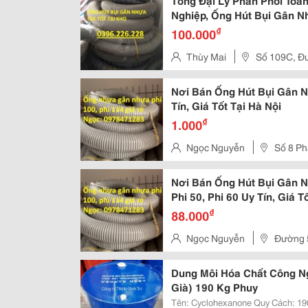
Tổng Đại Lý Phân Phối To
Nghiệp, Ống Hút Bụi Gân N
₫
100.000
Thùy Mai
Số 109C, Đư
Nơi Bán Ống Hút Bụi Gân Nh
Tín, Giá Tốt Tại Hà Nội
₫
1.000
Ngọc Nguyễn
Số 8 Ph
Nội
Nơi Bán Ống Hút Bụi Gân 
Phi 50, Phi 60 Uy Tín, Giá T
₫
88.000
Ngọc Nguyễn
Đường 
Tp Hồ Chí Minh
Dung Môi Hóa Chất Công N
Già) 190 Kg Phuy
Tên: Cyclohexanone Quy Cách: 190 Kg/Thùng Xuất Xứ: Trung Quốc, Đài Loan