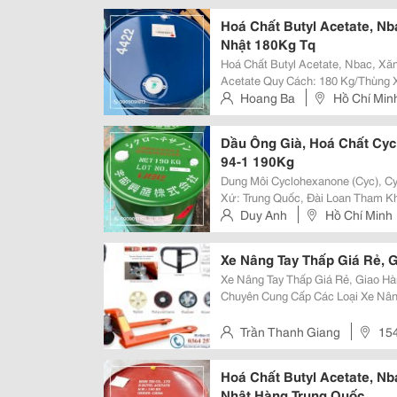
Hoá Chất Butyl Acetate, N
Nhật 180Kg Tq
Hoá Chất Butyl Acetate, Nbac, Xă
Acetate Quy Cách: 180 Kg/Thùng Xuất Xứ: Trung Quốc, Đài Loan Tham Khảo:
Https://Binhtri.net/San-Pham-Hoa-Chat/Butyl-Ace
Hoang Ba
Hồ Chí Min
Butyl Acetate...
Dầu Ông Già, Hoá Chất Cyc
94-1 190Kg
Dung Môi Cyclohexanone (Cyc), Cyclohexanone Quy Các
Xứ: Trung Quốc, Đài Loan Tham Khảo: Https://Binhtri.net/San-Pham-Hoa-
Chat/Cyclohexanone/ Dung Môi Cyclohexanone Là Gì? &Ndash; Dung Môi
Duy Anh
Hồ Chí Minh
Cyclohexanone (Cyc) Có...
Xe Nâng Tay Thấp Giá Rẻ, 
Xe Nâng Tay Thấp Giá Rẻ, Giao Hàng Tận Nơi Cty Tnhh C
Chuyên Cung Cấp Các Loại Xe Nâng
1500Kg, 2500Kg, 3000Kg, 5000Kg.
Nhật Bản, Trung Quốc, Đài Loan N
Trần Thanh Giang
154
Hoá Chất Butyl Acetate, N
Nhật Hàng Trung Quốc