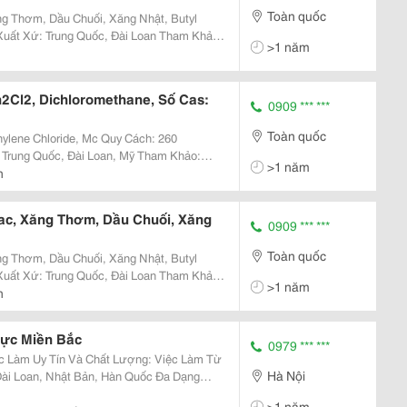
Toàn quốc
ng Thơm, Dầu Chuối, Xăng Nhật, Butyl
>1 năm
tate/ Dung Môi Butyl Acetate
h2Cl2, Dichloromethane, Số Cas:
0909 *** ***
Toàn quốc
loride, Mc Quy Cách: 260
>1 năm
/Methylene-Chloride-Mc/ Dung Môi
h
bac, Xăng Thơm, Dầu Chuối, Xăng
0909 *** ***
Toàn quốc
ng Thơm, Dầu Chuối, Xăng Nhật, Butyl
>1 năm
tate/ Dung Môi Butyl Acetate
h
Vực Miền Bắc
0979 *** ***
Hà Nội
oan, Nhật Bản, Hàn Quốc Đa Dạng
 May, Công Nhân Vận Hành Máy, Công Nhân
>1 năm