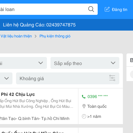
Đăng tin
Liên hệ Quảng Cáo: 02439747875
Vật liệu hoàn thiện
Phụ kiện thông gió
B
Khoảng giá
Phi 42 Chịu Lực
0396 *** ***
p Ống Hút Bụi Công Nghiệp , Ống Hút Bụi
Toàn quốc
 Bụi Mùi Nhà Xưởng. Ống Hút Bụi Có Màu
Hạt Nhựa Dẻo Pvc Được Nhập Khẩu Từ
>1 năm
à Thành...
.tân Tạo- Q.bình Tân- Tp.hồ Chí Minh