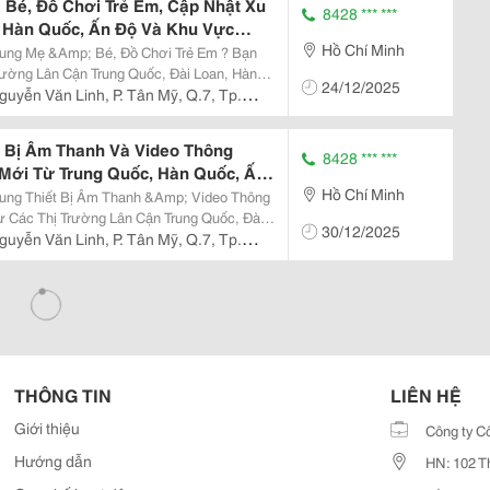
Bé, Đồ Chơi Trẻ Em, Cập Nhật Xu
8428 *** ***
 Hàn Quốc, Ấn Độ Và Khu Vực
Hồ Chí Minh
ường Lân Cận Trung Quốc, Đài Loan, Hàn
24/12/2025
guyễn Văn Linh, P. Tân Mỹ, Q.7, Tp.
ác...
 Bị Âm Thanh Và Video Thông
8428 *** ***
Mới Từ Trung Quốc, Hàn Quốc, Ấn
Hồ Chí Minh
30/12/2025
guyễn Văn Linh, P. Tân Mỹ, Q.7, Tp.
a...
THÔNG TIN
LIÊN HỆ
Giới thiệu
Công ty C
Hướng dẫn
HN: 102 T