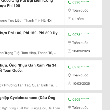
àn Quốc Ống Hút Bụi Mềm Công
0396 *** ***
hựa Phi 100
Toàn quốc
>1 năm
ờng Tựu Liệt _ Thanh Trì - Hà Nội
ựa Phi 100, Phi 150, Phi 200 Uy
0978 *** ***
Toàn quốc
10/03/2026
an Trọng Tuệ, Tam Hiệp, Thanh Trì, Hà
Nhựa, Ống Nhựa Gân Xám Phi 34,
0978 *** ***
ốt Toàn Quốc.
Toàn quốc
10/03/2026
57 Phường Tân Tạo, Quận Bình Tân,
ghiệp Cyclohexanone (Dầu Ông
0909 *** ***
Toàn quốc