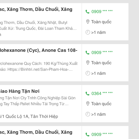
bac, Xăng Thơm, Dầu Chuối, Xăng
0909 *** ***
Toàn quốc
ng Thơm, Dầu Chuối, Xăng Nhật, Butyl
>1 năm
tate/ Dung Môi Butyl Acetate
h
lohexanone (Cyc), Anone Cas 108-
0909 *** ***
Toàn quốc
h: 190 Kg/Thùng Xuất
>1 năm
Giao Hàng Tận Nơi
0364 *** ***
ông Nghiệp Sài Gòn
Toàn quốc
 Tay Thấp Pallet Nhiều Tải Trọng Từ
.. Với Nhiều Thương Hiệu Nổi Tiếng Của
>1 năm
hư...
/1 Quốc Lộ 1A, Tân Thới Hiệp
bac, Xăng Thơm, Dầu Chuối, Xăng
0909 *** ***