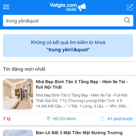
Không có kết quả tìm kiếm từ khoá
"trung yên\\&quot"
Tin đăng mới nhất
Nhà Đẹp Bình Tân 5 Tầng Đẹp - Hẻm Xe Tải -
Full Nội Thất
Nhà Đẹp Bình Tân 5 Tầng Đẹp - Hẻm Xe Tải - Full Nội
Thất Giá Chỉ: 7 Tỷ (Thương Lượng) Diện Tích: 4 X
14.5M Kết Cấu: ✅ 1 Trệt, 1 Lửng, 3 Lầu. ✅ 4Pn, 5Wc
(Có Thể Bố Trí 6Pn). ✅ Phòng Thờ, Phòng Giặt, Sân
Thượng. Hẻm Xe Tải, Gần Mặt Tiền, Thuận...
7 tỷ
Hồ Chí Minh
41 phút trước
Bán Lô Đất 3 Mặt Tiền Mặt Đường Trường