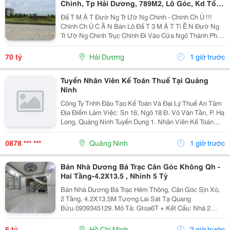
Chinh, Tp Hải Dương, 789M2, Lô Góc, Kd Tốt,
Vị Trí Đẹp
Đấ T M Ặ T Đườ Ng Tr Ườ Ng Chinh - Chính Ch Ủ !!!
Chính Ch Ủ C Ầ N Bán Lô Đấ T 3 M Ặ T Ti Ề N Đườ Ng
Tr Ườ Ng Chinh Trục Chính Đi Vào Cửa Ngõ Thành Ph Ố
H Ả I D Ươ Ng - Di Ệ N Tích 789M2, Lô Góc 3 M Ặ T Ti Ề
N - H Ướ Ng Tây, Nam, B Ắ C - V Ị...
70 tỷ
Hải Dương
1 giờ trước
Tuyển Nhân Viên Kế Toán Thuế Tại Quảng
Ninh
Công Ty Tnhh Đào Tạo Kế Toán Và Đại Lý Thuế An Tâm
Địa Điểm Làm Việc: Sn 16, Ngõ 18 Đ. Võ Văn Tần, P. Hạ
Long, Quảng Ninh Tuyển Dụng 1. Nhân Viên Kế Toán
Thuế : 05 Mô Tả Công Việc: &Bull; Thực Hiện Các Công
Việc Liên Quan Đến Kế Toán Thuế...
0878 *** ***
Quảng Ninh
1 giờ trước
Bán Nhà Dương Bá Trạc Căn Góc Không Qh -
Hai Tầng-4.2X13.5 , Nhỉnh 5 Tỷ
Bán Nhà Dương Bá Trạc Hẻm Thông, Căn Góc Sịn Xò,
2 Tầng, 4.2X13.5M Tương Lai Sát Tạ Quang
Bửu.0939345129. Mô Tả: Gtoa6T + Kết Cấu: Nhà 2
Tầng Btct Kiên Cố, 2 Phòng. + Vị Trí: Ngay Dương Bá
Trạc Thông Tạ Quang Bửu, Âu Dương Lân, Nguyễn Thị
6 tỷ
Hồ Chí Minh
2 giờ trước