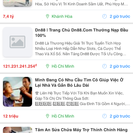
Hòa, Sở Hữu Vị Trí Kinh Doanh Sầm Uất, Phù Hợp Mở
Cửa Hàng, Văn Phòng, Showroom Hoặc Đầu Tư Cho
Thuê Lâu Dài. Thông Tin Chi Tiết. - Địa Chỉ: Số...
7,4 tỷ
Khánh Hòa
2 giờ trước
Dn88 | Trang Chủ Dn88.Com Thưởng Nạp Đầu
100%
Dn88 Là Thương Hiệu Giải Trí Trực Tuyến Tích Hợp
Nhiều Loại Hình Hấp Dẫn Như Slots, Cá Cược Thể
Thao Và Xổ Số. Nền Tảng Dn88 Được Tối Ưu Công
Nghệ, Bảo Mật Cao, Nạp Rút Nhanh Và Hỗ Trợ Tốt Trên
Pc Lẫn Điện Thoại Di Động. Website:
₫
121.231.241.254
Hồ Chí Minh
2 giờ trước
Https://Dn88C.com/...
Mình Đang Có Nhu Cầu Tìm Cô Giúp Việc Ở
Lại Nhà Và Gắn Bó Lâu Dài
☎️ Liên Hệ Trực Tiếp Với Tôi Khi Bạn Muốn Xin Việc,
Gặp Tôi Chị Chi Thông Qua Sđt:
0️⃣9️⃣4️⃣9️⃣.2️⃣6️⃣0️⃣.7️⃣5️⃣0️⃣ Gia Đình Tôi Gồm 4 Người, 2
Vợ Chồng 2 Con Nhỏ, Bé Lớn 9 Tuổi Đã Đi Học Có Ba
Mẹ Đưa Rước, Bé Nhỏ 1 Tuổi. Nhà Thì Chỉ Có 1 Lầu.
12 triệu
Hồ Chí Minh
2 giờ trước
Tôi...
Tâm An Sửa Chữa Máy Trợ Thính Chính Hãng