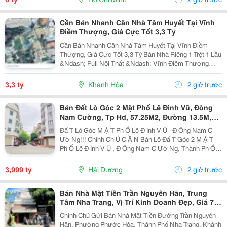
Tần, Dạ...
Cần Bán Nhanh Căn Nhà Tâm Huyết Tại Vĩnh
Điềm Thượng, Giá Cực Tốt 3,3 Tỷ
Cần Bán Nhanh Căn Nhà Tâm Huyết Tại Vĩnh Điềm
Thượng, Giá Cực Tốt 3,3 Tỷ Bán Nhà Riêng 1 Trệt 1 Lầu
&Ndash; Full Nội Thất &Ndash; Vĩnh Điềm Thượng
&Ndash; Gần 23/10 Vị Trí: Thôn Vĩnh Điềm Thượng,
Cách Đường 23/10 Chỉ 50M Hẻm Thông Thoáng, Kết...
3,3 tỷ
Khánh Hòa
2 giờ trước
Bán Đất Lô Góc 2 Mặt Phố Lê Đình Vũ, Đông
Nam Cường, Tp Hd, 57.25M2, Đường 13.5M,
3.X Tỷ
Đấ T Lô Góc M Ặ T Ph Ố Lê Đ Ình V Ũ - Đ Ông Nam C
Ườ Ng!!! Chính Ch Ủ C Ầ N Bán Lô Đấ T Góc 2 M Ặ T
Ph Ố Lê Đ Ình V Ũ , Đ Ông Nam C Ườ Ng, Thành Ph Ố H
Ả I D Ươ Ng - Di Ệ N Tích 57.25M2, H Ướ Ng Tây, Tây B
Ắ C - M Ặ T Ti Ề N C Ự C R Ộ Ng -...
3,999 tỷ
Hải Dương
2 giờ trước
Bán Nhà Mặt Tiền Trần Nguyên Hãn, Trung
Tâm Nha Trang, Vị Trí Kinh Doanh Đẹp, Giá 7,4
Tỷ
Chính Chủ Gửi Bán Nhà Mặt Tiền Đường Trần Nguyên
Hãn, Phường Phước Hòa, Thành Phố Nha Trang, Khánh