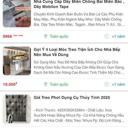
Nhà Cung Cấp Dây Miến Chống Bai Miền Bắc ,
Dây Mobilon Tape
Chuyên Kinh Doanh Bán Buôn Và Bán Lẻ Các Phụ Kiện
May Mặc, Phụ Kiện Ngành May Như: Dây Miến Chống
Bai, Dây Treo Nhãn Mác, Tagpin , Đạn Nhựa Ti Xỏ , Giá
Rẻ Nhất Miền Bắc &Hellip; Kinh Doanh Các Mặt Hàng,
Thiết Bị , Vật Tư Công Nghiệp: Dây Thít, Băng...
0966 *** ***
Toàn quốc
>1 năm
Gợi Ý 4 Loại Móc Treo Tiện Ích Cho Nhà Bếp
Nên Mua Về Dùng
Sử Dụng Móc Treo Đồ Nhà Bếp Không Chỉ Giúp Cho
Không Gian Nấu Nướng Của Căn Bếp Được Gọn Gàng,
Sạch Sẽ Mà Còn Nâng Cao Được Tính Thẩm Mỹ Cho
Cả Căn Phòng. Các Sản Phẩm Móc Treo Đồ Dành Cho
Nhà Bếp Được Thiết Kế Rất Đa Dạng, Để Chọn Được
₫
19.000
Toàn quốc
>1 năm
Cho Mình Một...
Giá Treo Phơi Dụng Cụ Thủy Tinh 2025
- Kích Thước: 420X550X55Mm - Chất Liệu: Inox
Sus304 Hoặc Bằng Nhựa Pp - Có Khả Năng Chống Hầu
Hết Các Hóa Chất - Móc Treo: Nhựa Pp, Độ Linh Động
Cao, Có Thể Tháo Rời Để Vệ Sinh, Dễ Dàng Điều Chỉnh