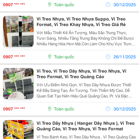
Sản Phẩm Vì Thế Vỉ Treo Dây Nhựa Dễ Dàng Được...
0907 *** ***
Toàn quốc
30/12/2025
Vỉ Treo Nhựa, Vỉ Treo Nhựa Suppo, Vỉ Treo
Format, Vỉ Treo Khay Nhựa, Vỉ Treo Giá Rẻ
Với Mẫu Thiết Kế Ấn Tượng, Màu Sắc Trung Thực,
Tươi Sáng, Nhiều Tầng Trưng Bày Không Chỉ Để Được
Nhiều Hàng Hóa Hơn Mà Còn Làm Cho Khu Vực Trưng
Bày Sản Phẩm Nổi Bật Hơn, Ngoài Ra Gây Sự Chú Ý
Của Người Tiêu Dùng Tới Sản Phẩm. Tnl Hỗ Trợ Miễn
0907 *** ***
Toàn quốc
26/11/2025
Phí...
Vỉ Treo, Vỉ Treo Dây Nhựa, Vỉ Treo Nhựa, Vỉ
Treo Format, Vỉ Treo Quảng Cáo
Với Ưu Điểm Nhỏ Gọn, Vỉ Treo Dây Nhựa Được Thiết
Kế Đầy Sáng Tạo, Ấn Tượng, Tính Thẩm Mỹ Cao, Dễ
Quan Sát Tạo Nên Hiệu Quả Quảng Cáo, Pr. Và Đặc
Biệt Chi Phí Sản Xuất Vỉ Treo Dây Nhựa Lại Thấp Nên
Rất Thích Hợp Cho Các Chiến Lược Kinh Doanh Ngắn
0907 *** ***
Toàn quốc
30/12/2025
Hạn...
Vỉ Treo Dây Nhựa ( Hanger Dây Nhựa ), Vỉ Treo
Quảng Cáo, Vỉ Treo Nhựa, Vỉ Treo Format
Vỉ Treo Bánh Kẹo, Vỉ Treo Dây Nhựa , Vỉ Treo Quảng Cáo