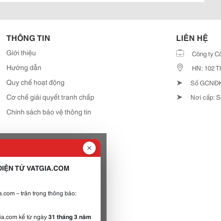
THÔNG TIN
LIÊN HỆ
Giới thiệu
Công ty C
Hướng dẫn
HN: 102 T
➤
Quy chế hoạt động
Số GCNĐKD
➤
Cơ chế giải quyết tranh chấp
Nơi cấp: S
Chính sách bảo vệ thông tin
IỆN TỬ VATGIA.COM
.com – trân trọng thông báo:
gia.com kể từ ngày
31 tháng 3 năm