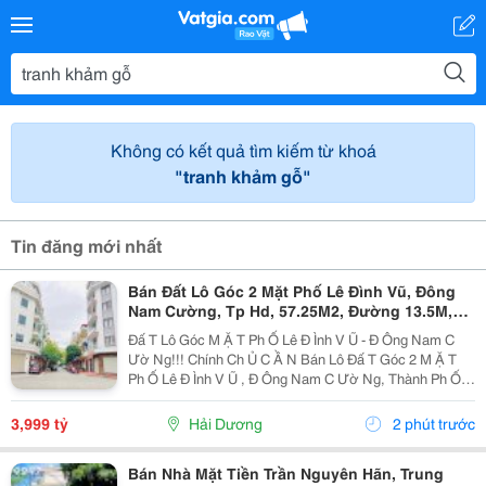
Không có kết quả tìm kiếm từ khoá
"tranh khảm gỗ"
Tin đăng mới nhất
Bán Đất Lô Góc 2 Mặt Phố Lê Đình Vũ, Đông
Nam Cường, Tp Hd, 57.25M2, Đường 13.5M,
3.X Tỷ
Đấ T Lô Góc M Ặ T Ph Ố Lê Đ Ình V Ũ - Đ Ông Nam C
Ườ Ng!!! Chính Ch Ủ C Ầ N Bán Lô Đấ T Góc 2 M Ặ T
Ph Ố Lê Đ Ình V Ũ , Đ Ông Nam C Ườ Ng, Thành Ph Ố H
Ả I D Ươ Ng - Di Ệ N Tích 57.25M2, H Ướ Ng Tây, Tây B
Ắ C - M Ặ T Ti Ề N C Ự C R Ộ Ng -...
3,999 tỷ
Hải Dương
2 phút trước
Bán Nhà Mặt Tiền Trần Nguyên Hãn, Trung