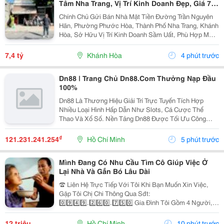
Tâm Nha Trang, Vị Trí Kinh Doanh Đẹp, Giá 7,4
Tỷ
Chính Chủ Gửi Bán Nhà Mặt Tiền Đường Trần Nguyên
Hãn, Phường Phước Hòa, Thành Phố Nha Trang, Khánh
Hòa, Sở Hữu Vị Trí Kinh Doanh Sầm Uất, Phù Hợp Mở
Cửa Hàng, Văn Phòng, Showroom Hoặc Đầu Tư Cho
Thuê Lâu Dài. Thông Tin Chi Tiết. - Địa Chỉ: Số...
7,4 tỷ
Khánh Hòa
4 phút trước
Dn88 | Trang Chủ Dn88.Com Thưởng Nạp Đầu
100%
Dn88 Là Thương Hiệu Giải Trí Trực Tuyến Tích Hợp
Nhiều Loại Hình Hấp Dẫn Như Slots, Cá Cược Thể
Thao Và Xổ Số. Nền Tảng Dn88 Được Tối Ưu Công
Nghệ, Bảo Mật Cao, Nạp Rút Nhanh Và Hỗ Trợ Tốt Trên
Pc Lẫn Điện Thoại Di Động. Website:
₫
121.231.241.254
Hồ Chí Minh
5 phút trước
Https://Dn88C.com/...
Mình Đang Có Nhu Cầu Tìm Cô Giúp Việc Ở
Lại Nhà Và Gắn Bó Lâu Dài
☎️ Liên Hệ Trực Tiếp Với Tôi Khi Bạn Muốn Xin Việc,
Gặp Tôi Chị Chi Thông Qua Sđt:
0️⃣9️⃣4️⃣9️⃣.2️⃣6️⃣0️⃣.7️⃣5️⃣0️⃣ Gia Đình Tôi Gồm 4 Người, 2
Vợ Chồng 2 Con Nhỏ, Bé Lớn 9 Tuổi Đã Đi Học Có Ba
Mẹ Đưa Rước, Bé Nhỏ 1 Tuổi. Nhà Thì Chỉ Có 1 Lầu.
12 triệu
Hồ Chí Minh
10 phút trước