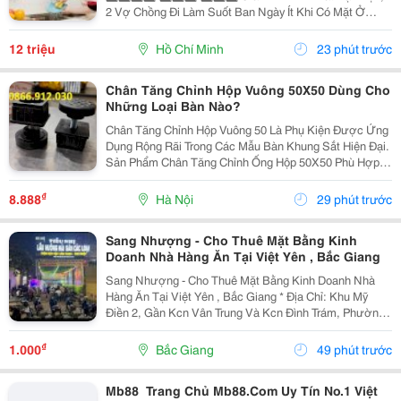
2 Vợ Chồng Đi Làm Suốt Ban Ngày Ít Khi Có Mặt Ở
Nhà. Nhưng Nhà Lại Có 1 Bà Cụ Đau Yếu Và 1 Bé Nhỏ
Năm Nay Đã Gần 2 Tuổi Vì Vậy Để Có Thể An...
12 triệu
Hồ Chí Minh
23 phút trước
Chân Tăng Chỉnh Hộp Vuông 50X50 Dùng Cho
Những Loại Bàn Nào?
Chân Tăng Chỉnh Hộp Vuông 50 Là Phụ Kiện Được Ứng
Dụng Rộng Rãi Trong Các Mẫu Bàn Khung Sắt Hiện Đại.
Sản Phẩm Chân Tăng Chỉnh Ống Hộp 50X50 Phù Hợp
Với Bàn Làm Việc, Bàn Ăn, Bàn Quán Cà Phê, Bàn
Thao Tác Công Nghiệp Và Nhiều Loại Kệ, Tủ. Với Chân
₫
8.888
Hà Nội
29 phút trước
Đế...
Sang Nhượng - Cho Thuê Mặt Bằng Kinh
Doanh Nhà Hàng Ăn Tại Việt Yên , Bắc Giang
Sang Nhượng - Cho Thuê Mặt Bằng Kinh Doanh Nhà
Hàng Ăn Tại Việt Yên , Bắc Giang * Địa Chỉ: Khu Mỹ
Điền 2, Gần Kcn Vân Trung Và Kcn Đình Trám, Phường
Nếnh, Tỉnh Bắc Ninh (Khu Việt Yên, Bắc Giang Cũ). *
Diện Tích : 75M2 - Mặt Tiền 4M - Mặt Bằng...
₫
1.000
Bắc Giang
49 phút trước
Mb88 ️ Trang Chủ Mb88.Com Uy Tín No.1 Việt