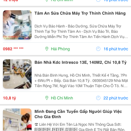
Tôi...
Tâm An Sửa Chữa Máy Trợ Thính Chính Hãng
Dịch Vụ Bảo Hành - Bảo Dưỡng, Sửa Chữa Máy Trợ
Thính Tại Trợ Thính Tâm An - Dịch Vụ Bảo Trì, Bảo
Dưỡng Miễn Phí Trợ Thính Tâm An Tiến Hành Dịch Vụ
Bảo Dưỡng, Vệ Sinh Sấy Khô Máy Trợ Thính Định Kì 3
Tháng/1 Lần Đối Với Tất Cả Các Thiêt Bị Trợ...
0982 *** ***
Hải Phòng
16 phút trước
Bán Nhà Kdc Intresco 13E, 140M2, Chỉ 10,8 Tỷ
Nhà Bán Bình Hưng, Hồ Chí Minh, Thiết Kế 4 Tầng, 7Pn
+ 6Wc/Pt + Bếp. Giá Bán 10,8 Tỷ . 0939345129 Nhà Mặt
Tiền Rộng 7M, Ngõ Vào 10M Thuận Tiện Cho Ô Tô. Nội
Thất Bao Gồm Điều Hòa, Tủ Lạnh, Giường, Mang Đến
Không Gian Sống Thoải Mái Và Tiện Nghi....
10,8 tỷ
Hồ Chí Minh
22 phút trước
Mình Đang Cần Tuyển Gấp Người Giúp Việc
Cho Gia Đình
☎️ Liên Hệ Với Em Tên Là Ngọc Nhi Thông Qua Sđt:
0️⃣8️⃣9️⃣9️⃣.9️⃣3️⃣9️⃣.2️⃣0️⃣4️⃣ Gia Đình E Thì Rất Bận Rộn,