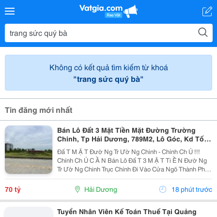
Không có kết quả tìm kiếm từ khoá
"trang sức quý bà"
Tin đăng mới nhất
Bán Lô Đất 3 Mặt Tiền Mặt Đường Trường
Chinh, Tp Hải Dương, 789M2, Lô Góc, Kd Tốt,
Vị Trí Đẹp
Đấ T M Ặ T Đườ Ng Tr Ườ Ng Chinh - Chính Ch Ủ !!!
Chính Ch Ủ C Ầ N Bán Lô Đấ T 3 M Ặ T Ti Ề N Đườ Ng
Tr Ườ Ng Chinh Trục Chính Đi Vào Cửa Ngõ Thành Ph Ố
H Ả I D Ươ Ng - Di Ệ N Tích 789M2, Lô Góc 3 M Ặ T Ti Ề
N - H Ướ Ng Tây, Nam, B Ắ C - V Ị...
70 tỷ
Hải Dương
18 phút trước
Tuyển Nhân Viên Kế Toán Thuế Tại Quảng