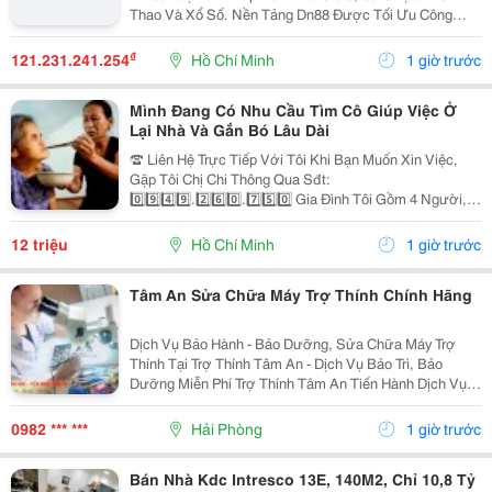
Thao Và Xổ Số. Nền Tảng Dn88 Được Tối Ưu Công
Nghệ, Bảo Mật Cao, Nạp Rút Nhanh Và Hỗ Trợ Tốt Trên
Pc Lẫn Điện Thoại Di Động. Website:
₫
121.231.241.254
Hồ Chí Minh
1 giờ trước
Https://Dn88C.com/...
Mình Đang Có Nhu Cầu Tìm Cô Giúp Việc Ở
Lại Nhà Và Gắn Bó Lâu Dài
☎️ Liên Hệ Trực Tiếp Với Tôi Khi Bạn Muốn Xin Việc,
Gặp Tôi Chị Chi Thông Qua Sđt:
0️⃣9️⃣4️⃣9️⃣.2️⃣6️⃣0️⃣.7️⃣5️⃣0️⃣ Gia Đình Tôi Gồm 4 Người, 2
Vợ Chồng 2 Con Nhỏ, Bé Lớn 9 Tuổi Đã Đi Học Có Ba
Mẹ Đưa Rước, Bé Nhỏ 1 Tuổi. Nhà Thì Chỉ Có 1 Lầu.
12 triệu
Hồ Chí Minh
1 giờ trước
Tôi...
Tâm An Sửa Chữa Máy Trợ Thính Chính Hãng
Dịch Vụ Bảo Hành - Bảo Dưỡng, Sửa Chữa Máy Trợ
Thính Tại Trợ Thính Tâm An - Dịch Vụ Bảo Trì, Bảo
Dưỡng Miễn Phí Trợ Thính Tâm An Tiến Hành Dịch Vụ
Bảo Dưỡng, Vệ Sinh Sấy Khô Máy Trợ Thính Định Kì 3
Tháng/1 Lần Đối Với Tất Cả Các Thiêt Bị Trợ...
0982 *** ***
Hải Phòng
1 giờ trước
Bán Nhà Kdc Intresco 13E, 140M2, Chỉ 10,8 Tỷ