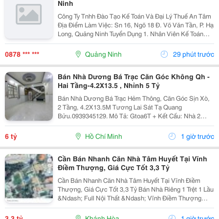
Ninh
Công Ty Tnhh Đào Tạo Kế Toán Và Đại Lý Thuế An Tâm
Địa Điểm Làm Việc: Sn 16, Ngõ 18 Đ. Võ Văn Tần, P. Hạ
Long, Quảng Ninh Tuyển Dụng 1. Nhân Viên Kế Toán
Thuế : 05 Mô Tả Công Việc: &Bull; Thực Hiện Các Công
Việc Liên Quan Đến Kế Toán Thuế...
0878 *** ***
Quảng Ninh
29 phút trước
Bán Nhà Dương Bá Trạc Căn Góc Không Qh -
Hai Tầng-4.2X13.5 , Nhỉnh 5 Tỷ
Bán Nhà Dương Bá Trạc Hẻm Thông, Căn Góc Sịn Xò,
2 Tầng, 4.2X13.5M Tương Lai Sát Tạ Quang
Bửu.0939345129. Mô Tả: Gtoa6T + Kết Cấu: Nhà 2
Tầng Btct Kiên Cố, 2 Phòng. + Vị Trí: Ngay Dương Bá
Trạc Thông Tạ Quang Bửu, Âu Dương Lân, Nguyễn Thị
6 tỷ
Hồ Chí Minh
1 giờ trước
Tần, Dạ...
Cần Bán Nhanh Căn Nhà Tâm Huyết Tại Vĩnh
Điềm Thượng, Giá Cực Tốt 3,3 Tỷ
Cần Bán Nhanh Căn Nhà Tâm Huyết Tại Vĩnh Điềm
Thượng, Giá Cực Tốt 3,3 Tỷ Bán Nhà Riêng 1 Trệt 1 Lầu
&Ndash; Full Nội Thất &Ndash; Vĩnh Điềm Thượng
&Ndash; Gần 23/10 Vị Trí: Thôn Vĩnh Điềm Thượng,
Cách Đường 23/10 Chỉ 50M Hẻm Thông Thoáng, Kết...
3,3 tỷ
Khánh Hòa
1 giờ trước