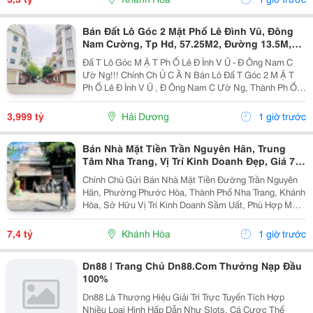
Bán Đất Lô Góc 2 Mặt Phố Lê Đình Vũ, Đông
Nam Cường, Tp Hd, 57.25M2, Đường 13.5M,
3.X Tỷ
Đấ T Lô Góc M Ặ T Ph Ố Lê Đ Ình V Ũ - Đ Ông Nam C
Ườ Ng!!! Chính Ch Ủ C Ầ N Bán Lô Đấ T Góc 2 M Ặ T
Ph Ố Lê Đ Ình V Ũ , Đ Ông Nam C Ườ Ng, Thành Ph Ố H
Ả I D Ươ Ng - Di Ệ N Tích 57.25M2, H Ướ Ng Tây, Tây B
Ắ C - M Ặ T Ti Ề N C Ự C R Ộ Ng -...
3,999 tỷ
Hải Dương
1 giờ trước
Bán Nhà Mặt Tiền Trần Nguyên Hãn, Trung
Tâm Nha Trang, Vị Trí Kinh Doanh Đẹp, Giá 7,4
Tỷ
Chính Chủ Gửi Bán Nhà Mặt Tiền Đường Trần Nguyên
Hãn, Phường Phước Hòa, Thành Phố Nha Trang, Khánh
Hòa, Sở Hữu Vị Trí Kinh Doanh Sầm Uất, Phù Hợp Mở
Cửa Hàng, Văn Phòng, Showroom Hoặc Đầu Tư Cho
Thuê Lâu Dài. Thông Tin Chi Tiết. - Địa Chỉ: Số...
7,4 tỷ
Khánh Hòa
1 giờ trước
Dn88 | Trang Chủ Dn88.Com Thưởng Nạp Đầu
100%
Dn88 Là Thương Hiệu Giải Trí Trực Tuyến Tích Hợp
Nhiều Loại Hình Hấp Dẫn Như Slots, Cá Cược Thể