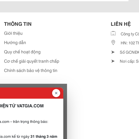
THÔNG TIN
LIÊN HỆ
Giới thiệu
Công ty C
Hướng dẫn
HN: 102 T
➤
Quy chế hoạt động
Số GCNĐKD
➤
Cơ chế giải quyết tranh chấp
Nơi cấp: S
Chính sách bảo vệ thông tin
IỆN TỬ VATGIA.COM
.com – trân trọng thông báo:
gia.com kể từ ngày
31 tháng 3 năm