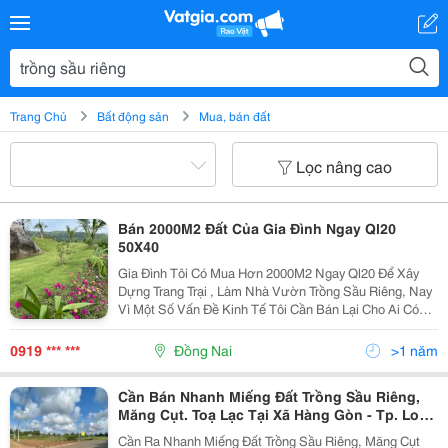
Trang Chủ
Bất động sản
Mua, bán đất
Lọc nâng cao
Bán 2000M2 Đất Của Gia Đình Ngay Ql20
50X40
Gia Đình Tôi Có Mua Hơn 2000M2 Ngay Ql20 Để Xây
Dựng Trang Trại , Làm Nhà Vườn Trồng Sầu Riêng, Nay
Vì Một Số Vấn Đề Kinh Tế Tôi Cần Bán Lại Cho Ai Có
Nhu Cầu Đầu Tư Kiếm Lời Hoặc Có Ý Định Về Làm
Trang Trại Nghỉ Dưỡng. Đất Nằm Ngay Ql20 Hướng Đi
0919 *** ***
Đồng Nai
>1 năm
Về...
Cần Bán Nhanh Miếng Đất Trồng Sầu Riêng,
Măng Cụt. Toạ Lạc Tại Xã Hàng Gòn - Tp. Long
Khánh.
Cần Ra Nhanh Miếng Đất Trồng Sầu Riêng, Măng Cụt