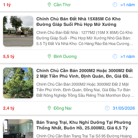
13.000M2 - Sầu Riêng 4 Năm Tuổi *** Vườn 5:...
1 tỷ
Cần Thơ
>1 năm
Chính Chủ Bán Đất Nhà 15X85M Có Kho
Đường Giáp Suối Phù Hợp Mở Xưởng
Chính Chủ Bán Đất Nhà : 1277M2 (15M X 85M) Có Kho
Đường Giáp Suối - Phù Hợp Mở Xưởng Nhỏ Giá Bán:
5.5 Tỷ Đất Và Nhà Kho: Có Hàng Rào Đá Hoa Cương
Đèn Xung Quanh Nhà Đất Phía Sau Còn Tầm 30M Có
Trồng Sầu Riêng Và Măng Cụt Tới Suối Đường Xi
5,5 tỷ
Bình Dương
>1 năm
Măng...
Chính Chủ Cần Bán 2000M2 Hoặc 3000M2 Đất
2 Mặt Tiền Phú Vinh, Định Quán, Đn, Giá Đầu
Tư
Chính Chủ Cần Bán 2000M2 Hoặc 3000M2 Đất 2 Mặt
Tiền Phú Vinh, Định Quán, Đồng Nai, Giá Đầu Tư Bán
Đất Nông Nghiệp Trồng Sầu Riêng Thái Monthon Được
3 Năm, Năm Sau Có Thẻ Lấy Trái. Đất 2 Mặt Tiền 1
Đường Bê Tông Lớn. Cách Chợ Phú Vinh Trường...
2,4 tỷ
Đồng Nai
31/05/2026
Bán Trang Trại, Khu Nghỉ Dưỡng Tại Phường
Thống Nhất, Buôn Hồ, 25.000M2, Giá 6,5 Tỷ
Chính Chủ Cần Bán Trang Trại Tại Số 95 Đường Hoàng