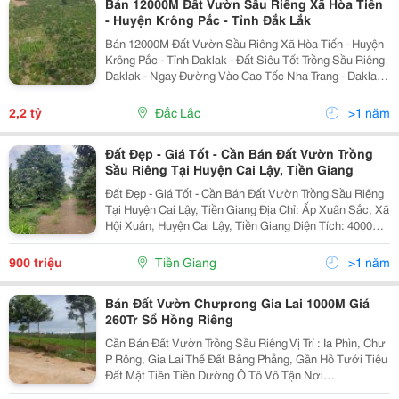
Bán 12000M Đất Vườn Sầu Riêng Xã Hòa Tiến
- Huyện Krông Pắc - Tỉnh Đắk Lắk
Bán 12000M Đất Vườn Sầu Riêng Xã Hòa Tiến - Huyện
Krông Pắc - Tỉnh Daklak - Đất Siêu Tốt Trồng Sầu Riêng
Daklak - Ngay Đường Vào Cao Tốc Nha Trang - Daklak -
Giá: 2.2 Tỷ - Chỉ 190 Triệu/Sào (Tl) - Diện Tích: 65X150=
12000M, Nở Hậu 150M - 65M...
2,2 tỷ
Đắc Lắc
>1 năm
Đất Đẹp - Giá Tốt - Cần Bán Đất Vườn Trồng
Sầu Riêng Tại Huyện Cai Lậy, Tiền Giang
Đất Đẹp - Giá Tốt - Cần Bán Đất Vườn Trồng Sầu Riêng
Tại Huyện Cai Lậy, Tiền Giang Địa Chỉ: Ấp Xuân Sắc, Xã
Hội Xuân, Huyện Cai Lậy, Tiền Giang Diện Tích: 4000M2
Giá Bán: 900 Triệu/ Công ( Có Thương Lượng ) - Đất
Vườn Trồng Sầu Riêng Hơn 10 Năm...
900 triệu
Tiền Giang
>1 năm
Bán Đất Vườn Chưprong Gia Lai 1000M Giá
260Tr Sổ Hồng Riêng
Cần Bán Đất Vườn Trồng Sầu Riêng Vị Trí : Ia Phìn, Chư
P Rông, Gia Lai Thế Đất Bằng Phẳng, Gần Hồ Tưới Tiêu
Đất Mặt Tiền Tiền Dường Ô Tô Vô Tận Nơi
260Tr/1000M2 Ngang Từ 24M Dài Từ 45M , Đường Vào