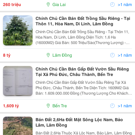
Đối Diện Khu Công Nghiệp Nam Pleiku , Gần Học...
260 triệu
Gia Lai
>1 năm
Chính Chủ Cần Bán Đất Trồng Sầu Riêng - Tại
Thôn 11, Hòa Nam, Di Linh, Lâm Đồng
Chính Chủ Cần Bán Đất Trồng Sầu Riêng - Tại Thôn 11,
Hòa Nam, Di Linh, Lâm Đồng Diện Tích: 1,6 Ha
(16000M2) Giá Bán: 500 Triệu/Sào(Thương Lượng) -
Trên Đất Trồng Cây Sầu Riêng Và Có Sẵn Hồ Nước. -
Giao Thông Thuận Tiện, Đi Lại Dễ Dàng - Pháp Lý...
8 tỷ
Lâm Đồng
>1 năm
Chính Chủ Cần Bán Gấp Đất Vườn Sầu Riêng
Tại Xã Phú Đức, Châu Thành, Bến Tre
Chính Chủ Cần Bán Gấp Đất Vườn Sầu Riêng Tại Xã
Phú Đức, Châu Thành, Bến Tre Diện Tích: 1609M2 Giá
Bán: 1.609.000.000 Đồng (Thương Lượng Cho Khách
Thiện Chí). Lh O902576526 - Trên Đất Hiện Đang Trồng
Sầu Riêng Cho Thu Hoạch Đều Đặn - Hệ Thống...
1,609 tỷ
Bến Tre
>1 năm
Bán Đất 2,6Ha Đất Mặt Sông Lộc Nam, Bảo
Lâm, Lâm Đồng
Bán Đất 2,6Ha Thuộc Xã Lộc Nam, Bảo Lâm, Lâm Đồng