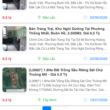
Quốc Việt, Phường Buôn Hồ, Đắk Lắk - Thị Xã Buôn Hồ,
Đắk Lắk Cũ Là Một Trang Trại, Khu Nghỉ Dưỡng Rộng
Lớn Với Nhiều Tiềm Năng Phát Triển. - Diện Tích Lên
Tới 25000M2, Trên Đất Đang Trồng Sầu Riêng,...
6,5 tỷ
Đắc Lắc
20/06/2026
Bán Trang Trại, Khu Nghỉ Dưỡng Tại Phường
Thống Nhất, Buôn Hồ, 2.500M2, Giá 6,5 Tỷ
Chính Chủ Cần Bán Trang Trại Tại Số 95 Đường Hoàng
Quốc Việt, Phường Buôn Hồ, Đắk Lắk - Thị Xã Buôn Hồ,
Đắk Lắk Cũ Là Một Trang Trại, Khu Nghỉ Dưỡng Rộng
Lớn Với Nhiều Tiềm Năng Phát Triển. - Diện Tích Lên
Tới 2.500M2, Trên Đất Đang Trồng Sầu Riêng,...
6,5 tỷ
Đắc Lắc
20/06/2026
[L2682*] 1.8Ha Đất Trồng Sầu Riêng Sát Chợ
Truông Mít - Giá 5.X Tỷ
[L2682*] 1.8Ha Đất Trồng Sầu Riêng Sát Chợ Truông Mít
- Giá 5.X Tỷ Đất Vuông Vức A4 Cực Đẹp, Diện Tích
Khủng 17725M2. Đường 5M Xe Tải Vào Tận Nơi, Cách
Dt784 Chỉ 1Km. ✨ Khu Vực Chuyên Canh Sầu Riêng,
Tiềm Năng Sinh Lời Cao. Liên Hệ Ngay Để...
5,5 tỷ
Tây Ninh
19/07/2026