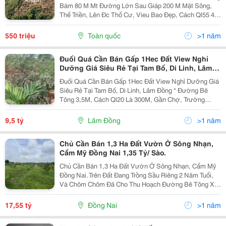
Bám 80 M Mt Đường Lớn Sau Giáp 200 M Mặt Sông,
Thế Triền, Lên Đc Thổ Cư, Vieu Bao Đẹp, Cách Ql55 4
Km. Đường Lớn, Trên Đất Đang Trồng Sầu Riêng, Thích
Hợp Đầu Tư, Nghĩ Dưỡng, Làm Vườn... Pháp...
550 triệu
Toàn quốc
>1 năm
Đuối Quá Cần Bán Gấp 1Hec Đất View Nghỉ
Dưỡng Giá Siêu Rẻ Tại Tam Bố, Di Linh, Lâm
Đồng
Đuối Quá Cần Bán Gấp 1Hec Đất View Nghỉ Dưỡng Giá
Siêu Rẻ Tại Tam Bố, Di Linh, Lâm Đồng * Đường Bê
Tông 3,5M, Cách Ql20 Là 300M, Gần Chợ, Trường
Học... * Thổ Cư Full * Đã Trồng Sầu Riêng 7 Năm, Và Đủ
Loại Cây Ăn Trái, Cây Cảnh, Vườn Bonsai Có Giá...
9,5 tỷ
Lâm Đồng
>1 năm
Chủ Cần Bán 1,3 Ha Đất Vườn Ở Sông Nhạn,
Cẩm Mỹ Đồng Nai 1,35 Tỷ/ Sào.
Chủ Cần Bán 1,3 Ha Đất Vườn Ở Sông Nhạn, Cẩm Mỹ
Đồng Nai. Trên Đất Đang Trồng Sầu Riêng 2 Năm Tuổi,
Và Chôm Chôm Đã Cho Thu Hoạch Đường Bê Tông Xe
Tải Tới Tận Vườn Vườn Cách Đường Chính Sông Nhạn
Dầu Dây Vài Trăm Mét Giá Bán: 1.35 Tỷ/ Sào
17,55 tỷ
Đồng Nai
>1 năm