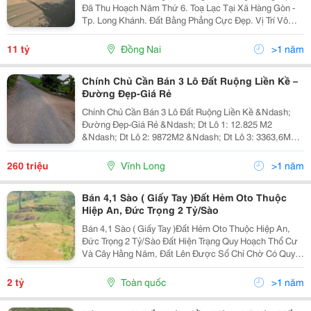
Đã Thu Hoạch Năm Thứ 6. Toạ Lạc Tại Xã Hàng Gòn -
Tp. Long Khánh. Đất Bằng Phẳng Cực Đẹp. Vị Trí Vô
Cùng Thuận Lợi - Cách Quốc Lộ 1: 4,5 Km - Cách Quốc
Lộ 56: 2,5Km - Cách Đường Dẫn Cao Tốc...
11 tỷ
Đồng Nai
>1 năm
Chính Chủ Cần Bán 3 Lô Đất Ruộng Liền Kề –
Đường Đẹp-Giá Rẻ
Chính Chủ Cần Bán 3 Lô Đất Ruộng Liền Kề &Ndash;
Đường Đẹp-Giá Rẻ &Ndash; Dt Lô 1: 12.825 M2
&Ndash; Dt Lô 2: 9872M2 &Ndash; Dt Lô 3: 3363,6M2
&Ndash; Cả 3 Lô Nằm Sát Nhau, Đất Pha Cát Thích
Hợp Trồng Sầu Riêng, Bưởi, Cây Giống&Hellip;
260 triệu
Vĩnh Long
>1 năm
&Ndash;...
Bán 4,1 Sào ( Giấy Tay )Đất Hẻm Oto Thuộc
Hiệp An, Đức Trọng 2 Tỷ/Sào
Bán 4,1 Sào ( Giấy Tay )Đất Hẻm Oto Thuộc Hiệp An,
Đức Trọng 2 Tỷ/Sào Đất Hiện Trạng Quy Hoạch Thổ Cư
Và Cây Hằng Năm, Đất Lên Được Sổ Chỉ Chờ Có Quyết
Định Cấp Sổ. Thế Đất Đã Giật 3 Cấp Nhẹ, Trên Đất Đang
Trồng Sầu Riêng... Đất Bám Mặt Đường Tầm...
2 tỷ
Toàn quốc
>1 năm