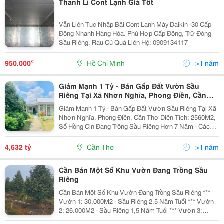
Thanh Lí Cont Lạnh Giá Tốt
Vẫn Liên Tục Nhập Bãi Cont Lạnh Máy Daikin -30 Cấp
Đông Nhanh Hàng Hóa. Phù Hợp Cấp Đông, Trữ Đông
Sầu Riêng, Rau Củ Quả Liên Hệ: 0909134117
₫
950.000
Hồ Chí Minh
>1 năm
Giảm Mạnh 1 Tỷ - Bán Gấp Đất Vườn Sầu
Riêng Tại Xã Nhơn Nghĩa, Phong Điền, Cần
Thơ
Giảm Mạnh 1 Tỷ - Bán Gấp Đất Vườn Sầu Riêng Tại Xã
Nhơn Nghĩa, Phong Điền, Cần Thơ Diện Tích: 2560M2,
Sổ Hồng Cln Đang Trồng Sầu Riêng Hơn 7 Năm - Cách
Trung Tâm Tp Cần Thơ 20P - Đã Có Sẵn Ống Tưới
Nước Tự Động Rất Thuận Tiện, Trên Đất Có Nhà C4...
4,632 tỷ
Cần Thơ
>1 năm
Cần Bán Một Số Khu Vườn Đang Trồng Sầu
Riêng
Cần Bán Một Số Khu Vườn Đang Trồng Sầu Riêng ***
Vườn 1: 30.000M2 - Sầu Riêng 2,5 Năm Tuổi *** Vườn
2: 26.000M2 - Sầu Riêng 1,5 Năm Tuổi *** Vườn 3:
15.000M2 - Sầu Riêng 7 Năm Tuổi *** Vườn 4: