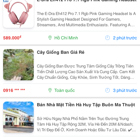
The E-Dra Eh412 Pro 7.1 Rgb Pink Gaming Headset Is A
Stylish Gaming Headset Designed For Gamers,
Streamers, And Multimedia Enthusiasts. Featuring A
Distinctive Pink Finish, Immersive 7.1 Virtual Surround
Sound , And Vibrant Rgb Lighting, It Delivers...
₫
589.000
Hồ Chí Minh
2 phút trước
Cây Giống Ban Giá Rẻ
Cây Giống Ban Được Trung Tâm Giống Cây Trồng Tiên
Tiến Chất Lượng Cao Sản Xuất Và Cung Cấp. Cam Kết
Cây Chuẩn Giống, Cây Khỏe, Sinh Trưởng Tốt, Dáng
Đẹp, Chất Lượng Cao. Sđt/ Zalo: 0916.430.455 Đặc
Điểm Cây Giống Ban Cây Ban Là Giống Cây Cảnh
0916 *** ***
Toàn quốc
3 phút trước
Quan...
Bán Nhà Mặt Tiền Hà Huy Tập Buôn Ma Thuột
Sở Hữu Ngay Nhà Phố Nằm Trên Trục Đường Trung
Tâm Hà Huy Tập Rộng 32M, Vỉa Hè Đến 20M &Ndash;
Vị Trí Đẹp Để Ở, Kinh Doanh Hoặc Đầu Tư Lâu Dài. ✔️
Diện Tích: 5X20M ✔️ Tổng Diện Tích Sàn: 266M&Sup2;