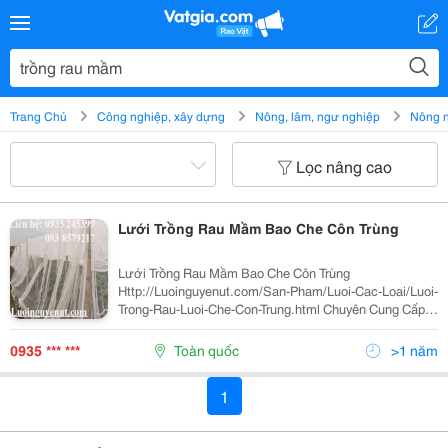
Trang Chủ
Công nghiệp, xây dựng
Nông, lâm, ngư nghiệp
Nông 
Lọc nâng cao
Lưới Trồng Rau Mầm Bao Che Côn Trùng
Lưới Trồng Rau Mầm Bao Che Côn Trùng
Http://Luoinguyenut.com/San-Pham/Luoi-Cac-Loai/Luoi-
Trong-Rau-Luoi-Che-Con-Trung.html Chuyên Cung Cấp
Lưới Trồng Rau Và Che Côn Trùng Gây Hại Cho Rau Và
Cây Trồng. Là Loại Lưới Mà Không Gian Xung Quang
0935 *** ***
Toàn quốc
>1 năm
Được...
1