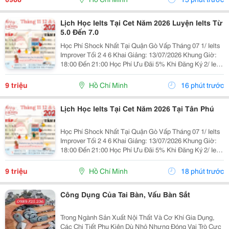
Lịch Học Ielts Tại Cet Năm 2026 Luyện Ielts Từ
5.0 Đến 7.0
Học Phí Shock Nhất Tại Quận Gò Vấp Tháng 07 1/ Ielts
Improver Tối 2 4 6 Khai Giảng: 13/07/2026 Khung Giờ:
18:00 Đến 21:00 Học Phí Ưu Đãi 5% Khi Đăng Ký 2/ Ielts
Basic Tối 3 5 7 Khai Giảng: 07//07/2026 Khung Giờ:
18:00 Đến 21:00 ...
9 triệu
Hồ Chí Minh
16 phút trước
Lịch Học Ielts Tại Cet Năm 2026 Tại Tân Phú
Học Phí Shock Nhất Tại Quận Gò Vấp Tháng 07 1/ Ielts
Improver Tối 2 4 6 Khai Giảng: 13/07/2026 Khung Giờ:
18:00 Đến 21:00 Học Phí Ưu Đãi 5% Khi Đăng Ký 2/ Ielts
Basic Tối 3 5 7 Khai Giảng: 07//07/2026 Khung Giờ:
18:00 Đến 21:00 ...
9 triệu
Hồ Chí Minh
18 phút trước
Công Dụng Của Tai Bàn, Vấu Bàn Sắt
Trong Ngành Sản Xuất Nội Thất Và Cơ Khí Gia Dụng,
Các Chi Tiết Phụ Kiện Dù Nhỏ Nhưng Đóng Vai Trò Cực