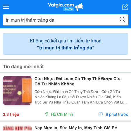
Không có kết quả tìm kiếm từ khoá
"trị mụn trị thâm trắng da"
Tin đăng mới nhất
Cửa Nhựa Đài Loan Có Thay Thế Được Cửa
Gỗ Tự Nhiên Không
Cửa Nhựa Đài Loan Có Thay Thế Được Cửa Gỗ Tự
Nhiên Không Là Câu Hỏi Được Nhiều Gia Chủ, Kiến
Trúc Sư Và Nhà Thầu Quan Tâm Khi Lựa Chọn Vật Liệu
Cửa Cho Các Công Trình Hiện Đại. Trong Bối Cảnh Giá
Gỗ Tự Nhiên Ngày Càng Cao, Khai Thác Gỗ Gây Áp
3,3 triệu
Hồ Chí Minh
8 phút trước
Lực Lên...
Nạp Mực In, Sửa Máy In, Máy Tính Giá Rẻ