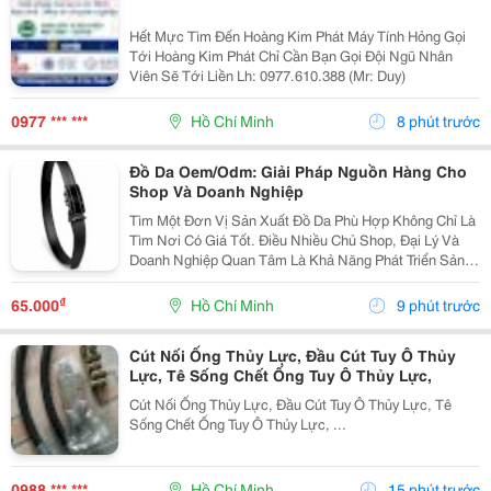
Hết Mực Tìm Đến Hoàng Kim Phát Máy Tính Hỏng Gọi
Tới Hoàng Kim Phát Chỉ Cần Bạn Gọi Đội Ngũ Nhân
Viên Sẽ Tới Liền Lh: 0977.610.388 (Mr: Duy)
0977 *** ***
Hồ Chí Minh
8 phút trước
Đồ Da Oem/Odm: Giải Pháp Nguồn Hàng Cho
Shop Và Doanh Nghiệp
Tìm Một Đơn Vị Sản Xuất Đồ Da Phù Hợp Không Chỉ Là
Tìm Nơi Có Giá Tốt. Điều Nhiều Chủ Shop, Đại Lý Và
Doanh Nghiệp Quan Tâm Là Khả Năng Phát Triển Sản
Phẩm, Duy Trì Nguồn Hàng Ổn Định Và Hỗ Trợ Lâu Dài.
Khi Làm Việc Trực Tiếp Với Đơn Vị Sản Xuất,...
₫
65.000
Hồ Chí Minh
9 phút trước
Cút Nối Ống Thủy Lực, Đầu Cút Tuy Ô Thủy
Lực, Tê Sống Chết Ống Tuy Ô Thủy Lực,
Cút Nối Ống Thủy Lực, Đầu Cút Tuy Ô Thủy Lực, Tê
Sống Chết Ống Tuy Ô Thủy Lực, ...
0988 *** ***
Hồ Chí Minh
15 phút trước