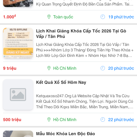
Kỳ Quan Trọng Quyết Định Độ Bền Của Sản Phẩm. Tai
Bàn Sắt (Hay Còn Gọi Là Tai Sắt Cho Bàn Ghế, Vấu Bàn
Sắt, Tai Khóa, Tai Khóa Sắt ) Chính Là Một...
₫
1.000
Toàn quốc
19 phút trước
Lịch Khai Giảng Khóa Cấp Tốc 2026 Tại Gò
Vấp / Tân Phú
Lịch Khai Giảng Khóa Cấp Tốc 2026 Tại Gò Vấp / Tân
Phú ≫≫≫Nhóm Lớp 3 Tháng/ Đóng Tiền Hp Theo Khóa +
Lịch Mở Lớp Gửi Đính Kèm + Nhóm Học Nhờ 7-8 Bạn/
Lớp + Giáo Trình Ielts Có Band Điểm Lộ Trình, Sách
Nước Ngoài Bám Sát + Chia Đều 4 Kỹ...
9 triệu
Hồ Chí Minh
20 phút trước
Kết Quả Xổ Số Hôm Nay
Ketquaxoso247.Org Là Website Cập Nhật Và Tra Cứu
Kết Quả Xổ Số Nhanh Chóng, Tiện Lợi. Người Dùng Có
Thể Theo Dõi Kqxs Miền Bắc, Miền Trung, Miền Nam,
Vietlott Trực Tiếp Theo Từng Ngày Với Thông Tin Chi
Tiết, Dễ Dàng Tìm Kiếm Và Tra Cứu Trên Nhiều...
500 triệu
Hồ Chí Minh
22 phút trước
Mẫu Móc Khóa Len Độc Đáo