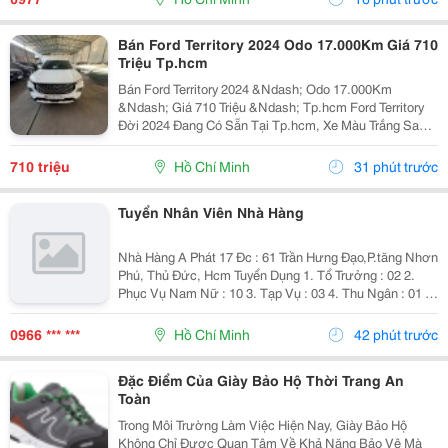
Bán Ford Territory 2024 Odo 17.000Km Giá 710
Triệu Tp.hcm
Bán Ford Territory 2024 &Ndash; Odo 17.000Km
&Ndash; Giá 710 Triệu &Ndash; Tp.hcm Ford Territory
Đời 2024 Đang Có Sẵn Tại Tp.hcm, Xe Màu Trắng Sang
Trọng, Ngoại Hình Hiện Đại, Phù Hợp Nhu Cầu Sử Dụng
Gia Đình, Đi Làm Hoặc Kinh Doanh Dịch Vụ. &Diams;...
710 triệu
Hồ Chí Minh
31 phút trước
Tuyển Nhân Viên Nhà Hàng
Nhà Hàng A Phát 17 Đc : 61 Trần Hưng Đạo,P.tăng Nhơn
Phú, Thủ Đức, Hcm Tuyển Dụng 1. Tổ Trưởng : 02 2.
Phục Vụ Nam Nữ : 10 3. Tạp Vụ : 03 4. Thu Ngân : 01 5.
Tiếp Thực : 02 6. Tả Hổ : 02 Mức Lương + Phụ Cấp :
Thoả Thuận Khi Phỏng...
0966 *** ***
Hồ Chí Minh
42 phút trước
Đặc Điểm Của Giày Bảo Hộ Thời Trang An
Toàn
Trong Môi Trường Làm Việc Hiện Nay, Giày Bảo Hộ
Không Chỉ Được Quan Tâm Về Khả Năng Bảo Vệ Mà