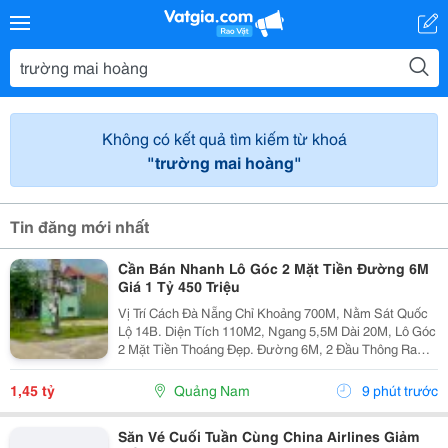
Không có kết quả tìm kiếm từ khoá
"trường mai hoàng"
Tin đăng mới nhất
Cần Bán Nhanh Lô Góc 2 Mặt Tiền Đường 6M
Giá 1 Tỷ 450 Triệu
Vị Trí Cách Đà Nẵng Chỉ Khoảng 700M, Nằm Sát Quốc
Lộ 14B. Diện Tích 110M2, Ngang 5,5M Dài 20M, Lô Góc
2 Mặt Tiền Thoáng Đẹp. Đường 6M, 2 Đầu Thông Ra
Quốc Lộ 14B Và Đt609, Di Chuyển Thuận Tiện. Khu Dân
Cư Đông Đúc, Nhà Cửa Hiện Hữu, Tiện Ích...
1,45 tỷ
Quảng Nam
9 phút trước
Săn Vé Cuối Tuần Cùng China Airlines Giảm