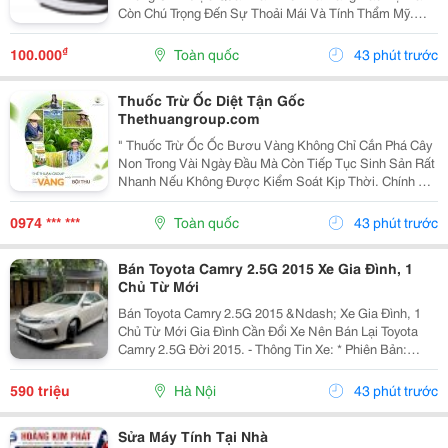
Còn Chú Trọng Đến Sự Thoải Mái Và Tính Thẩm Mỹ.
Chính Vì Vậy, Giày Bảo Hộ Thời Trang An Toàn Đang Trở
Thành Lựa Chọn Được Nhiều Người Lao Động, Kỹ Sư
₫
100.000
Toàn quốc
43 phút trước
Và...
Thuốc Trừ Ốc Diệt Tận Gốc
Thethuangroup.com
" Thuốc Trừ Ốc Ốc Bươu Vàng Không Chỉ Cắn Phá Cây
Non Trong Vài Ngày Đầu Mà Còn Tiếp Tục Sinh Sản Rất
Nhanh Nếu Không Được Kiểm Soát Kịp Thời. Chính Vì
Vậy, Khi Tìm Kiếm Giải Pháp Phòng Trừ, Nhiều Bà Con
Thường Đặt Ra Một Mong Muốn Rất Rõ Ràng: Xử Lý...
0974 *** ***
Toàn quốc
43 phút trước
Bán Toyota Camry 2.5G 2015 Xe Gia Đình, 1
Chủ Từ Mới
Bán Toyota Camry 2.5G 2015 &Ndash; Xe Gia Đình, 1
Chủ Từ Mới Gia Đình Cần Đổi Xe Nên Bán Lại Toyota
Camry 2.5G Đời 2015. - Thông Tin Xe: * Phiên Bản:
Toyota Camry 2.5G * Năm Sản Xuất: 2015 * Odo: 11 Vạn
Km * Xe 1 Chủ Từ Đầu * Xuất Hóa Đơn Công...
590 triệu
Hà Nội
43 phút trước
Sửa Máy Tính Tại Nhà