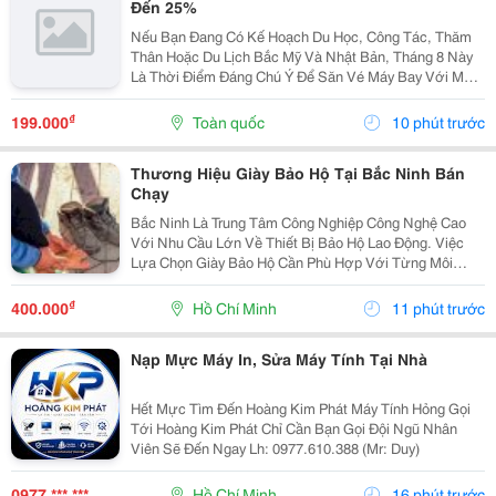
Đến 25%
Nếu Bạn Đang Có Kế Hoạch Du Học, Công Tác, Thăm
Thân Hoặc Du Lịch Bắc Mỹ Và Nhật Bản, Tháng 8 Này
Là Thời Điểm Đáng Chú Ý Để Săn Vé Máy Bay Với Mức
Giá Ưu Đãi. China Airlines Triển Khai Chương Trình Ưu
Đãi Cuối Tuần Giảm Đến 25% Cho Một Số Hành Trình...
₫
199.000
Toàn quốc
10 phút trước
Thương Hiệu Giày Bảo Hộ Tại Bắc Ninh Bán
Chạy
Bắc Ninh Là Trung Tâm Công Nghiệp Công Nghệ Cao
Với Nhu Cầu Lớn Về Thiết Bị Bảo Hộ Lao Động. Việc
Lựa Chọn Giày Bảo Hộ Cần Phù Hợp Với Từng Môi
Trường Làm Việc, Từ Cơ Khí, Sản Xuất Đến Phòng
Sạch, Điện Tử. Bài Viết Cung Cấp Những Thông Tin
₫
400.000
Hồ Chí Minh
11 phút trước
Thực Tế Về...
Nạp Mực Máy In, Sửa Máy Tính Tại Nhà
Hết Mực Tìm Đến Hoàng Kim Phát Máy Tính Hỏng Gọi
Tới Hoàng Kim Phát Chỉ Cần Bạn Gọi Đội Ngũ Nhân
Viên Sẽ Đến Ngay Lh: 0977.610.388 (Mr: Duy)
0977 *** ***
Hồ Chí Minh
16 phút trước