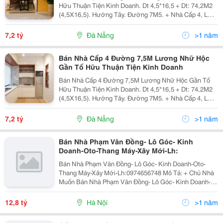
Hữu Thuận Tiện Kinh Doanh. Dt 4,5*16,5 + Dt: 74,2M2
(4,5X16,5). Hướng Tây. Đường 7M5. + Nhà Cấp 4, Lợp
Tôn. Phù Hợp Vừa Ở Vừa Kinh Doanh Buôn Bán + Vị
Trí: Gần Trường Đại Học Ngoại Ngữ, Khu Tập Trung...
7,2 tỷ
Đà Nẵng
>1 năm
Bán Nhà Cấp 4 Đường 7,5M Lương Nhữ Hộc
Gần Tố Hữu Thuận Tiện Kinh Doanh
Bán Nhà Cấp 4 Đường 7,5M Lương Nhữ Hộc Gần Tố
Hữu Thuận Tiện Kinh Doanh. Dt 4,5*16,5 + Dt: 74,2M2
(4,5X16,5). Hướng Tây. Đường 7M5. + Nhà Cấp 4, Lợp
Tôn. Phù Hợp Vừa Ở Vừa Kinh Doanh Buôn Bán + Vị
Trí: Gần Trường Đại Học Ngoại Ngữ, Khu Tập...
7,2 tỷ
Đà Nẵng
>1 năm
Bán Nhà Phạm Văn Đồng- Lô Góc- Kinh
Doanh-Oto-Thang Máy-Xây Mới-Lh:
Bán Nhà Phạm Văn Đồng- Lô Góc- Kinh Doanh-Oto-
Thang Máy-Xây Mới-Lh:0974656748 Mô Tả: + Chủ Nhà
Muốn Bán Nhà Phạm Văn Đồng- Lô Góc- Kinh Doanh-
Oto-Thang Máy-Xây Mới + Nhà Ngay Cổng Trường Đại
Học Ngoại Ngữ Đại Học Quốc Gia Hà Nội, Khu Vực
12,8 tỷ
Hà Nội
>1 năm
Sinh Viên...