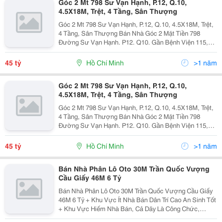
Góc 2 Mt 798 Sư Vạn Hạnh, P.12, Q.10,
4.5X18M, Trệt, 4 Tầng, Sân Thượng
Góc 2 Mt 798 Sư Vạn Hạnh, P.12, Q.10, 4.5X18M, Trệt,
4 Tầng, Sân Thượng Bán Nhà Góc 2 Mặt Tiền 798
Đường Sư Vạn Hạnh. P12. Q10. Gần Bệnh Viện 115,
Trường Đại Học Ngoại Ngữ... - Diện Tích: 4.5X18M,
Công Nhận 70M2 - Kết Cấu: Trệt, 4 Tầng, Sân...
45 tỷ
Hồ Chí Minh
>1 năm
Góc 2 Mt 798 Sư Vạn Hạnh, P.12, Q.10,
4.5X18M, Trệt, 4 Tầng, Sân Thượng
Góc 2 Mt 798 Sư Vạn Hạnh, P.12, Q.10, 4.5X18M, Trệt,
4 Tầng, Sân Thượng Bán Nhà Góc 2 Mặt Tiền 798
Đường Sư Vạn Hạnh. P12. Q10. Gần Bệnh Viện 115,
Trường Đại Học Ngoại Ngữ... - Diện Tích: 4.5X18M,
Công Nhận 70M2 - Kết Cấu: Trệt, 4 Tầng, Sân...
45 tỷ
Hồ Chí Minh
>1 năm
Bán Nhà Phân Lô Oto 30M Trần Quốc Vượng
Cầu Giấy 46M 6 Tỷ
Bán Nhà Phân Lô Oto 30M Trần Quốc Vượng Cầu Giấy
46M 6 Tỷ + Khu Vực Ít Nhà Bán Dân Trí Cao An Sinh Tốt
+ Khu Vực Hiếm Nhà Bán, Cả Dãy Là Công Chức,
Doanh Nhân Thành Đạt. + Nhà Gần Các Trường Đại