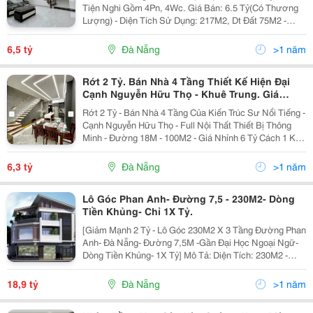
Tiện Nghi Gồm 4Pn, 4Wc. Giá Bán: 6.5 Tỷ(Có Thương
Lượng) - Diện Tích Sử Dụng: 217M2, Dt Đất 75M2 -
Pháp Lý: Sổ Hồng - Vị Trí: Sát Trường Đại Học Ngoại
Ngữ, Kinh Doanh Buôn Bán Sầm Uất - Nhà 3 Tầng...
6,5 tỷ
Đà Nẵng
>1 năm
Rớt 2 Tỷ. Bán Nhà 4 Tầng Thiết Kế Hiện Đại
Cạnh Nguyễn Hữu Thọ - Khuê Trung. Giá
Nhỉnh 6 Tỷ
Rớt 2 Tỷ - Bán Nhà 4 Tầng Của Kiến Trúc Sư Nổi Tiếng -
Cạnh Nguyễn Hữu Thọ - Full Nội Thất Thiết Bị Thông
Minh - Đường 18M - 100M2 - Giá Nhỉnh 6 Tỷ Cách 1 Km
Đến Trường Đại Học Đông Á, Trường Đại Học Kiến Trúc,
Trường Đại Học Ngoại Ngữ, Chợ Đầu...
6,3 tỷ
Đà Nẵng
>1 năm
Lô Góc Phan Anh- Đường 7,5 - 230M2- Dòng
Tiền Khủng- Chỉ 1X Tỷ.
[Giảm Mạnh 2 Tỷ - Lô Góc 230M2 X 3 Tầng Đường Phan
Anh- Đà Nẵng- Đường 7,5M -Gần Đại Học Ngoại Ngữ-
Dòng Tiền Khủng- 1X Tỷ] Mô Tả: Diện Tích: 230M2 -
Ngang 27.5 M - Có Gara Ô Tô. - Lô Góc Phan Anh Gần
Trường Đại Học Ngoại Ngữ, Gần Phan Đăng...
18,9 tỷ
Đà Nẵng
>1 năm