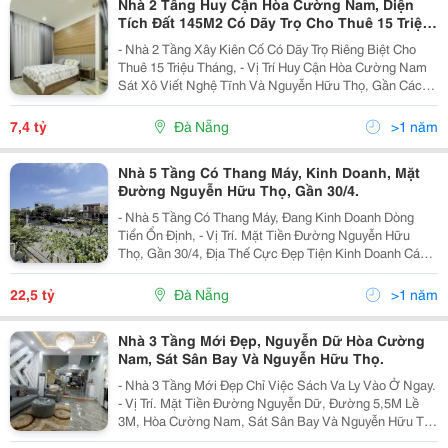
Nhà 2 Tầng Huy Cận Hòa Cường Nam, Diện
Tích Đất 145M2 Có Dãy Trọ Cho Thuê 15 Triệu
Tháng.
- Nhà 2 Tầng Xây Kiên Cố Có Dãy Trọ Riêng Biệt Cho
Thuê 15 Triệu Tháng, - Vị Trí Huy Cận Hòa Cường Nam
Sát Xô Viết Nghệ Tĩnh Và Nguyễn Hữu Thọ, Gần Các
Trường Đại Học Ngoại Ngữ, Kiến Trúc, Đông Á. - Dt
145M2 (5*29). - Giá Bán Nhanh, 7,4 Tỷ.
7,4 tỷ
Đà Nẵng
>1 năm
Nhà 5 Tầng Có Thang Máy, Kinh Doanh, Mặt
Đường Nguyễn Hữu Thọ, Gần 30/4.
- Nhà 5 Tầng Có Thang Máy, Đang Kinh Doanh Dòng
Tiển Ổn Định, - Vị Trí. Mặt Tiền Đường Nguyễn Hữu
Thọ, Gần 30/4, Địa Thế Cực Đẹp Tiện Kinh Doanh Các
Mặt Hàng Hoặc Cho Thuê Giá Cao. - Tiện Ích Như Gần
Bệnh Viện Vimech, Các Trường Đại Học Ngoại Ngữ,...
22,5 tỷ
Đà Nẵng
>1 năm
Nhà 3 Tầng Mới Đẹp, Nguyễn Dữ Hòa Cường
Nam, Sát Sân Bay Và Nguyễn Hữu Thọ.
- Nhà 3 Tầng Mới Đẹp Chỉ Việc Sách Va Ly Vào Ở Ngay.
- Vị Trí. Mặt Tiền Đường Nguyễn Dữ, Đường 5,5M Lề
3M, Hòa Cường Nam, Sát Sân Bay Và Nguyễn Hữu Thọ
Thoáng Mát. - Tiện Ích Như Gần Bệnh Viện Vimech,