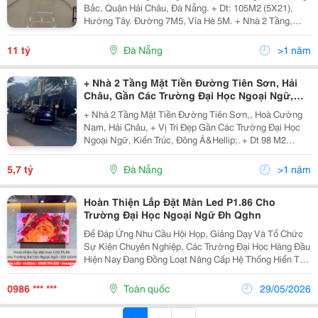
Bắc, Quận Hải Châu, Đà Nẵng. + Dt: 105M2 (5X21),
Hướng Tây. Đường 7M5, Vỉa Hè 5M. + Nhà 2 Tầng,
Gần Chợ Nguyễn Tri Phương, Gần Trường Đại Học
Ngoại Ngữ . Kiến Trúc , Đông Á, Bệnh Viện Quốc Tế
11 tỷ
Đà Nẵng
>1 năm
Vinmec....
+ Nhà 2 Tầng Mặt Tiền Đường Tiên Sơn, Hải
Châu, Gần Các Trường Đại Học Ngoại Ngữ,
Kiến Trúc, Đông Á.
+ Nhà 2 Tầng Mặt Tiền Đường Tiên Sơn,, Hoà Cường
Nam, Hải Châu, + Vị Trí Đẹp Gần Các Trường Đại Học
Ngoại Ngữ, Kiến Trúc, Đông Á&Hellip;. + Dt 98 M2
(5*17,5). + Giá Bán Nhanh: 5,7 Tỷ. + Đt Liên Hệ:
0982303949.
5,7 tỷ
Đà Nẵng
>1 năm
Hoàn Thiện Lắp Đặt Màn Led P1.86 Cho
Trường Đại Học Ngoại Ngữ Đh Qghn
Để Đáp Ứng Nhu Cầu Hội Họp, Giảng Dạy Và Tổ Chức
Sự Kiện Chuyên Nghiệp, Các Trường Đại Học Hàng Đầu
Hiện Nay Đang Đồng Loạt Nâng Cấp Hệ Thống Hiển Thị.
Vừa Qua, Giải Pháp Màn Hình Led P1.86 Trong Nhà Cao
Cấp Đã Được Thi Công Hoàn Thiện Đầy Ấn Tượng...
0986 *** ***
Toàn quốc
29/05/2026