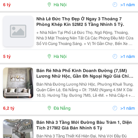
Học Ngoại Ngữ, Thương Mại, Quốc Gia, Sư Phạm. +
6 tỷ
Hà Nội
>1 năm
Làm...
Nhà Lê Đức Thọ Đẹp Ở Ngay 3 Thoáng 7
Phòng Khép Kín 52M2 5 Tầng Nhỉnh 5 Tỷ.
+ Nhà Nằm Tại Phố Lê Đức Thọ, Ngõ Rộng, Thoáng,
Nhà 3 Mặt Thoáng Nên Tất Cả Các Phòng Đều Mở Cửa
Sổ Vô Cùng Thoáng Sáng. + Vị Trí Gần Chợ, Bến Xe Mỹ
Đình Cũng Như Các Trường Đại Học: Ngoại Ngữ, Đại
Học Quốc Gia, Sư Phạm&Hellip;Thông Các Ngả Như...
5 tỷ
Hà Nội
>1 năm
Bán Rẻ Nhà Phố Kinh Doanh Đường (7,5M)
Lương Nhữ Hộc, Gần Đh Ngoại Ngữ Giá Chỉ
6,2 Tỷ
Bán Nhà Đường Lương Nhữ Hộc, Phường Khuê Trung,
Quận Cẩm Lệ, Đà Nẵng + Dt: 75M2 (Ngang 4.5M X Dài
16.5). Hướng Tây. Đường 7M5, Lề 4M. + Nhà Cấp 4 +
Vị Trí Nhà Đối Điện Trường Đại Học Ngoại Ngữ Khu Kinh
Doanh Buốn Bán Sầm Uất, Phù Hợp Kh Mua...
6,2 tỷ
Đà Nẵng
>1 năm
Bán Nhà 3 Tầng Mới Đường Bàu Tràm 1, Diện
Tích 217M2 Giá Bán Nhỉnh 6 Tỷ
Bán Nhà 3 Tầng Thiết Kế Hiện Đại, Nhà Với Đầy Đủ