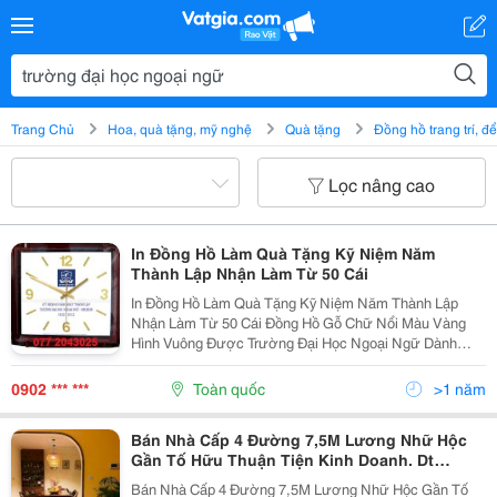
Trang Chủ
Hoa, quà tặng, mỹ nghệ
Quà tặng
Đồng hồ trang trí, đ
Lọc nâng cao
In Đồng Hồ Làm Quà Tặng Kỹ Niệm Năm
Thành Lập Nhận Làm Từ 50 Cái
In Đồng Hồ Làm Quà Tặng Kỹ Niệm Năm Thành Lập
Nhận Làm Từ 50 Cái Đồng Hồ Gỗ Chữ Nổi Màu Vàng
Hình Vuông Được Trường Đại Học Ngoại Ngữ Dành
Làm Quà Tặng Cho Quý Khách Mời Nhân Kỷ Niệm 60
Năm Ngày Thành Lập Nhận Sản Xuất Đồng Hồ Gỗ Theo
0902 *** ***
Toàn quốc
>1 năm
Yêu Cầu...
Bán Nhà Cấp 4 Đường 7,5M Lương Nhữ Hộc
Gần Tố Hữu Thuận Tiện Kinh Doanh. Dt
4,5*16,5
Bán Nhà Cấp 4 Đường 7,5M Lương Nhữ Hộc Gần Tố