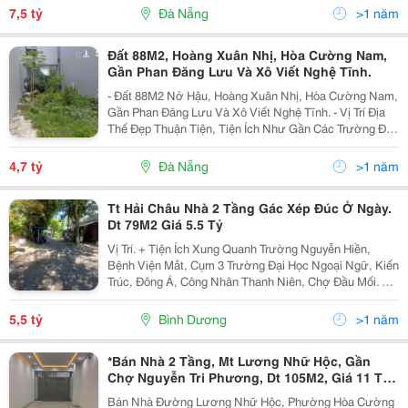
Các Trường Đại Học Ngoại Ngữ, Kiến Trúc, Đông...
7,5 tỷ
Đà Nẵng
>1 năm
Đất 88M2, Hoàng Xuân Nhị, Hòa Cường Nam,
Gần Phan Đăng Lưu Và Xô Viết Nghệ Tĩnh.
- Đất 88M2 Nở Hậu, Hoàng Xuân Nhị, Hòa Cường Nam,
Gần Phan Đăng Lưu Và Xô Viết Nghệ Tĩnh. - Vị Trí Địa
Thế Đẹp Thuận Tiện, Tiện Ích Như Gần Các Trường Đại
Học Ngoại Ngữ, Kiến Trúc, Đông Á&Hellip;. - Dt 88M2
(5*17,5). - Giá Bán 4,7 Tỷ. - Đt Liên...
4,7 tỷ
Đà Nẵng
>1 năm
Tt Hải Châu Nhà 2 Tầng Gác Xép Đúc Ở Ngày.
Dt 79M2 Giá 5.5 Tỷ
Vị Trí. + Tiện Ích Xung Quanh Trường Nguyễn Hiền,
Bệnh Viện Mắt, Cụm 3 Trường Đại Học Ngoại Ngữ, Kiến
Trúc, Đông Á, Công Nhân Thanh Niên, Chợ Đầu Mối. +
Mặt Tiền Tiên Sơn Song Song Phan Đăng Lưu Gần Ngã
Ba Phan Đăng Lưu Và Tiên Sơn 9, Tt Quận Hải...
5,5 tỷ
Bình Dương
>1 năm
*Bán Nhà 2 Tầng, Mt Lương Nhữ Hộc, Gần
Chợ Nguyễn Tri Phương, Dt 105M2, Giá 11 Tỷ
Tl
Bán Nhà Đường Lương Nhữ Hộc, Phường Hòa Cường