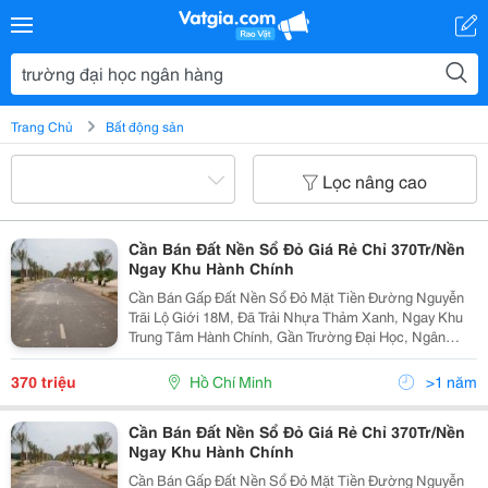
Trang Chủ
Bất động sản
Lọc nâng cao
Cần Bán Đất Nền Sổ Đỏ Giá Rẻ Chỉ 370Tr/Nền
Ngay Khu Hành Chính
Cần Bán Gấp Đất Nền Sổ Đỏ Mặt Tiền Đường Nguyễn
Trãi Lộ Giới 18M, Đã Trải Nhựa Thảm Xanh, Ngay Khu
Trung Tâm Hành Chính, Gần Trường Đại Học, Ngân
Hàng, Bệnh Viện, Thích Hợp Mua Để Ở. Dt: 5X22M,
Cấp Sổ Đỏ Cá Nhân, Giá Cần Bán Gấp: 370 Tr/Nền. Có
370 triệu
Hồ Chí Minh
>1 năm
Thể T
Cần Bán Đất Nền Sổ Đỏ Giá Rẻ Chỉ 370Tr/Nền
Ngay Khu Hành Chính
Cần Bán Gấp Đất Nền Sổ Đỏ Mặt Tiền Đường Nguyễn