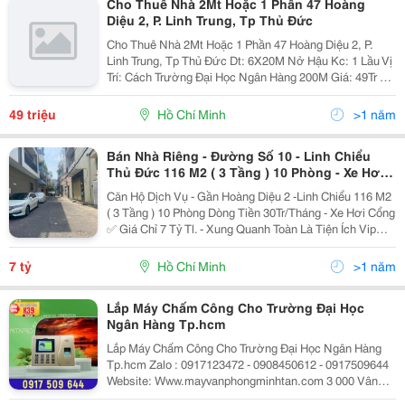
Cho Thuê Nhà 2Mt Hoặc 1 Phần 47 Hoàng
Diệu 2, P. Linh Trung, Tp Thủ Đức
Cho Thuê Nhà 2Mt Hoặc 1 Phần 47 Hoàng Diệu 2, P.
Linh Trung, Tp Thủ Đức Dt: 6X20M Nở Hậu Kc: 1 Lầu Vị
Trí: Cách Trường Đại Học Ngân Hàng 200M Giá: 49Tr Để
Biết Thêm Chi Tiết Liên Hệ 0947207272 Anh Vinh (Cty
Tnhh Đầu Tư Và Quản Lý Bất Động Sản...
49 triệu
Hồ Chí Minh
>1 năm
Bán Nhà Riêng - Đường Số 10 - Linh Chiểu
Thủ Đức 116 M2 ( 3 Tầng ) 10 Phòng - Xe Hơi
Cổng
Căn Hộ Dịch Vụ - Gần Hoàng Diệu 2 -Linh Chiểu 116 M2
( 3 Tầng ) 10 Phòng Dòng Tiền 30Tr/Tháng - Xe Hơi Cổng
✅ Giá Chỉ 7 Tỷ Tl. - Xung Quanh Toàn Là Tiện Ích Vip
Như: Vincom Vài Bước, Trường Đại Học Ngân Hàng,
Công Viên Nhà Văn Hoá Chỉ Vài Bước Đi...
7 tỷ
Hồ Chí Minh
>1 năm
Lắp Máy Chấm Công Cho Trường Đại Học
Ngân Hàng Tp.hcm
Lắp Máy Chấm Công Cho Trường Đại Học Ngân Hàng
Tp.hcm Zalo : 0917123472 - 0908450612 - 0917509644
Website: Www.mayvanphongminhtan.com 3 000 Vân
Tay, 3.000 Thẻ, Password Bộ Nhớ : 193.000 Lần Chấm