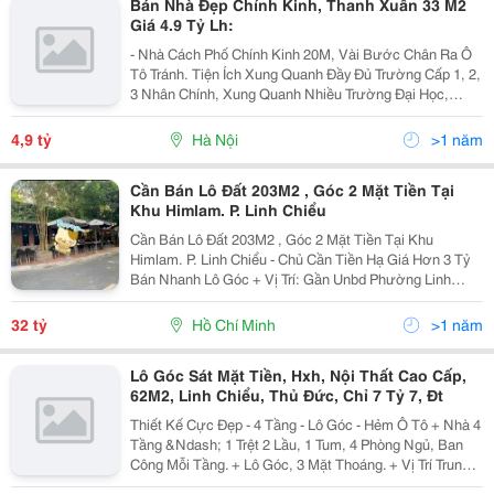
Bán Nhà Đẹp Chính Kinh, Thanh Xuân 33 M2
Giá 4.9 Tỷ Lh:
- Nhà Cách Phố Chính Kinh 20M, Vài Bước Chân Ra Ô
Tô Tránh. Tiện Ích Xung Quanh Đầy Đủ Trường Cấp 1, 2,
3 Nhân Chính, Xung Quanh Nhiều Trường Đại Học,
Ngân Hàng, Royal City, Chợ Ngay Gần Nhà. - Sổ 93M2,
Trong Đó Sử Dụng Riêng 33M2 Và 60M2 Là Sử...
4,9 tỷ
Hà Nội
>1 năm
Cần Bán Lô Đất 203M2 , Góc 2 Mặt Tiền Tại
Khu Himlam. P. Linh Chiểu
Cần Bán Lô Đất 203M2 , Góc 2 Mặt Tiền Tại Khu
Himlam. P. Linh Chiểu - Chủ Cần Tiền Hạ Giá Hơn 3 Tỷ
Bán Nhanh Lô Góc + Vị Trí: Gần Unbd Phường Linh
Chiểu, Bv Đa Khoa Thủ Đức, Vincom Thủ Đức, Thcs Lê
Quý Đôn, Trường Đại Học Ngân Hàng, Đại Học Sư...
32 tỷ
Hồ Chí Minh
>1 năm
Lô Góc Sát Mặt Tiền, Hxh, Nội Thất Cao Cấp,
62M2, Linh Chiểu, Thủ Đức, Chỉ 7 Tỷ 7, Đt
Thiết Kế Cực Đẹp - 4 Tầng - Lô Góc - Hẻm Ô Tô + Nhà 4
Tầng &Ndash; 1 Trệt 2 Lầu, 1 Tum, 4 Phòng Ngủ, Ban
Công Mỗi Tầng. + Lô Góc, 3 Mặt Thoáng. + Vị Trí Trung
Tâm Phường Linh Chiểu, Thủ Đức + Gần Trường Đại