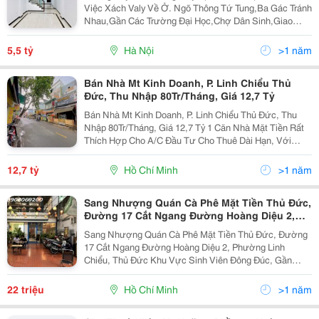
Việc Xách Valy Về Ở. Ngõ Thông Tứ Tung,Ba Gác Tránh
Nhau,Gần Các Trường Đại Học,Chợ Dân Sinh,Giao
Thông Vô Cùng Thuận Tiện. 33M X5 Tầng,Mặt Tiền
7.6M. Giá Chỉ 5.5 Tỷ,Có Thương Lượng Liên Hệ...
5,5 tỷ
Hà Nội
>1 năm
Bán Nhà Mt Kinh Doanh, P. Linh Chiểu Thủ
Đức, Thu Nhập 80Tr/Tháng, Giá 12,7 Tỷ
Bán Nhà Mt Kinh Doanh, P. Linh Chiểu Thủ Đức, Thu
Nhập 80Tr/Tháng, Giá 12,7 Tỷ 1 Căn Nhà Mặt Tiền Rất
Thích Hợp Cho A/C Đầu Tư Cho Thuê Dài Hạn, Với
Mức Thu Nhập Như Này - Nhà Sát Bên 2 Trường Đại
Học Ngân Hàng Và Cao Đẳng Nghề Chỉ 200M - Nhà 1...
12,7 tỷ
Hồ Chí Minh
>1 năm
Sang Nhượng Quán Cà Phê Mặt Tiền Thủ Đức,
Đường 17 Cắt Ngang Đường Hoàng Diệu 2,
Phường Linh Chiểu, Thủ Đức
Sang Nhượng Quán Cà Phê Mặt Tiền Thủ Đức, Đường
17 Cắt Ngang Đường Hoàng Diệu 2, Phường Linh
Chiểu, Thủ Đức Khu Vực Sinh Viên Đông Đúc, Gần
Trường Đại Học Ngân Hàng, Cao Đẳng Công Nghệ, Cao
Đẳng Nghề Quán Mặt Tiền 7M, Diện Tích 172M2 Quán
22 triệu
Hồ Chí Minh
>1 năm
1...