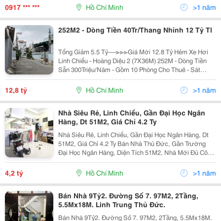
Công In/Out Nhận Diện 1 Trong 10 Ngón Tay...
0917 *** ***
Hồ Chí Minh
>1 năm
252M2 - Dòng Tiền 40Tr/Thang Nhỉnh 12 Tỷ Tl
Tổng Giảm 5.5 Tỷ----≫≫≫Giá Mới 12.8 Tỷ Hẻm Xe Hơi
Linh Chiểu - Hoàng Diệu 2 (7X36M) 252M - Dòng Tiền
Sẵn 300Triệu/Năm - Gồm 10 Phòng Cho Thuê - Sát
Trường Đại Học Ngân Hàng Kết Cấu: Gồm 10 Phòng
Cho Thuê, 2 Tầng Đúc, Hoàn Công Đủ, Đang Có...
12,8 tỷ
Hồ Chí Minh
>1 năm
Nhà Siêu Rẻ, Linh Chiểu, Gần Đại Học Ngân
Hàng, Dt 51M2, Giá Chỉ 4.2 Ty
Nhà Siêu Rẻ, Linh Chiểu, Gần Đại Học Ngân Hàng, Dt
51M2, Giá Chỉ 4.2 Ty Bán Nhà Thủ Đức, Gần Trường
Đại Học Ngân Hàng, Diện Tích 51M2, Nhà Mới Đủ Công
Năng Vào Ở Ngay, Chỉ 4.2 Tỷ. Lh 0909.6333.68 + Vị Trí
Tuyệt Đỉnh Gần Các Trường Đại Học. +...
4,2 tỷ
Hồ Chí Minh
>1 năm
Bán Nhà 9Tỷ2. Đường Số 7. 97M2, 2Tầng,
5.5Mx18M. Linh Trung Thủ Đức.
Bán Nhà 9Tỷ2. Đường Số 7. 97M2, 2Tầng, 5.5Mx18M.