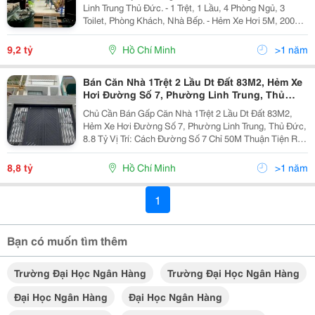
Linh Trung Thủ Đức. - 1 Trệt, 1 Lầu, 4 Phòng Ngủ, 3
Toilet, Phòng Khách, Nhà Bếp. - Hẻm Xe Hơi 5M, 200M
Ra Mặt Tiền Hoàng Diệu 2. - Gần Trường Đại Học: Ngân
Hàng, Sp Kỹ Thuật - Sổ Vuông, Pháp Lý...
9,2 tỷ
Hồ Chí Minh
>1 năm
Bán Căn Nhà 1Trệt 2 Lầu Dt Đất 83M2, Hẻm Xe
Hơi Đường Số 7, Phường Linh Trung, Thủ
Đức, 8.8 Tỷ
Chủ Cần Bán Gấp Căn Nhà 1Trệt 2 Lầu Dt Đất 83M2,
Hẻm Xe Hơi Đường Số 7, Phường Linh Trung, Thủ Đức,
8.8 Tỷ Vị Trí: Cách Đường Số 7 Chỉ 50M Thuận Tiện Ra
Đường Hoàng Diệu 2, Linh Trung, Gần Các Trường Đại
Học Ngân Hàng, Đại Học Sư Phạm Kỹ Thuật,...
8,8 tỷ
Hồ Chí Minh
>1 năm
1
Bạn có muốn tìm thêm
Trường Đại Học Ngân Hàng
Trường Đại Học Ngân Hàng
Đại Học Ngân Hàng
Đại Học Ngân Hàng