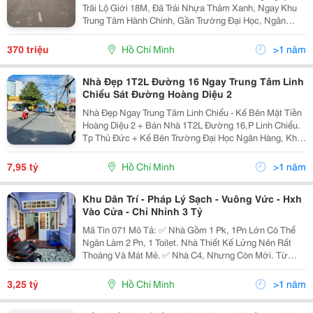
Trãi Lộ Giới 18M, Đã Trải Nhựa Thảm Xanh, Ngay Khu
Trung Tâm Hành Chính, Gần Trường Đại Học, Ngân
Hàng, Bệnh Viện, Thích Hợp Mua Để Ở. Dt: 5X22M,
Cấp Sổ Đỏ Cá Nhân, Giá Cần Bán Gấp: 370 Tr/Nền. Có
370 triệu
Hồ Chí Minh
>1 năm
Thể T
Nhà Đẹp 1T2L Đường 16 Ngay Trung Tâm Linh
Chiểu Sát Đường Hoàng Diệu 2
Nhà Đẹp Ngay Trung Tâm Linh Chiểu - Kế Bên Mặt Tiền
Hoàng Diệu 2 + Bán Nhà 1T2L Đường 16,P Linh Chiểu.
Tp Thủ Đức + Kế Bên Trường Đại Học Ngân Hàng, Khu
Vựa Dân Chí Cao Tiện Ích Đầy Đủ, Cách Đường Kha
Vạn Chỉ 100M, Cách Đường Hoàng Diệu 2 50M +...
7,95 tỷ
Hồ Chí Minh
>1 năm
Khu Dân Trí - Pháp Lý Sạch - Vuông Vức - Hxh
Vào Cửa - Chỉ Nhỉnh 3 Tỷ
Mã Tin 071 Mô Tả: ✅ Nhà Gồm 1 Pk, 1Pn Lớn Có Thể
Ngăn Làm 2 Pn, 1 Toilet. Nhà Thiết Kế Lửng Nên Rất
Thoáng Và Mát Mẻ. ✅ Nhà C4, Nhưng Còn Mới. Từ
Căn Nhà Này, Chủ Đã Đẻ Ra Rất Nhiều Căn Nhà Khác.
✅ Ngay Trường Đại Học Ngân Hàng, Vincom Thủ
3,25 tỷ
Hồ Chí Minh
>1 năm
Đức,...