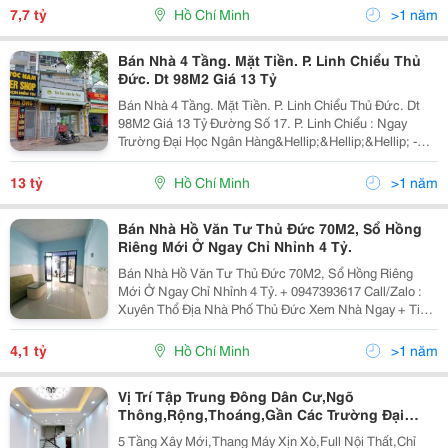
Học Ngân Hàng Tp. Hcm - Cơ Sở Hoàng...
7,7 tỷ
Hồ Chí Minh
>1 năm
Bán Nhà 4 Tầng. Mặt Tiền. P. Linh Chiểu Thủ
Đức. Dt 98M2 Giá 13 Tỷ
Bán Nhà 4 Tầng. Mặt Tiền. P. Linh Chiểu Thủ Đức. Dt
98M2 Giá 13 Tỷ Đường Số 17. P. Linh Chiểu : Ngay
Trường Đại Học Ngân Hàng&Hellip;&Hellip;&Hellip; -
Hiện Trạng Căn Nhà .Kết Cấu : Nhà 4 Tầng + Công Năng
-Gồm 1 Sảnh Trệt + 10 Phòng Cho Thuê Ổn Định...
13 tỷ
Hồ Chí Minh
>1 năm
Bán Nhà Hồ Văn Tư Thủ Đức 70M2, Sổ Hồng
Riêng Mới Ở Ngay Chỉ Nhỉnh 4 Tỷ.
Bán Nhà Hồ Văn Tư Thủ Đức 70M2, Sổ Hồng Riêng
Mới Ở Ngay Chỉ Nhỉnh 4 Tỷ. + 0947393617 Call/Zalo :
Xuyên Thổ Địa Nhà Phố Thủ Đức Xem Nhà Ngay + Tiện
Ích Bao Quanh Gần Chợ Thủ Đức, Vincom Thủ Đức,
Trường Đại Học, Ngân Hàng, Cửa Hàng Tiện Lợi, Đầy
4,1 tỷ
Hồ Chí Minh
>1 năm
Đủ...
Vị Trí Tập Trung Đông Dân Cư,Ngõ
Thông,Rộng,Thoáng,Gần Các Trường Đại
Học: Ngân Hàng,Y,Thủy Lợi,Công Đoàn...giáp
5 Tầng Xây Mới,Thang Máy Xịn Xò,Full Nội Thất,Chỉ